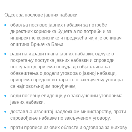
Одсек за послове јавних набавки:
обавља послове јавних набавки за потребе
директних корисника буџета а по потреби и за
индиректне кориснике и предузећа чији је оснивач
општина Врњачка Бања.
ради на изради плана јавних набавки, одлуке о
покретању поступка јавних набавки и спроводи
поступак од пријема понуда до објављивања
обавештења о додели уговора о јавној набавци,
припрема предлог и стара се о закључењу уговора
са најповољнијим понуђачем,
води посебну евиденцију о закљученим уговорима
јавних набавки,
доставља извештај надлежном министарству, прати
спровођење набавке по закљученом уговору.
прати прописе из ових области и одговара за њихову