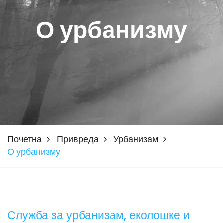
О урбанизму
Почетна
Привреда
Урбанизам
О урбанизму
Служба за урбанизам, еколошке и