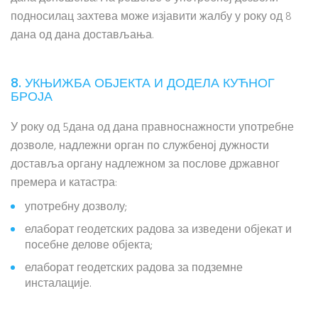
подносилац захтева може изјавити жалбу у року од 8
дана од дана достављања.
8. УКЊИЖБА ОБЈЕКТА И ДОДЕЛА КУЋНОГ
БРОЈА
У року од 5дана од дана правноснажности употребне
дозволе, надлежни орган по службеној дужности
доставља органу надлежном за послове државног
премера и катастра:
употребну дозволу;
елаборат геодетских радова за изведени објекат и
посебне делове објекта;
елаборат геодетских радова за подземне
инсталације.