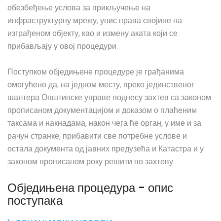
обезбеђење услова за прикључење на
инфраструктурну мрежу, упис права својине на
изграђеном објекту, као и измену аката који се
прибављају у овој процедури.
Поступком обједињене процедуре је грађанима
омогућено да, на једном месту, преко јединственог
шалтера Општинске управе поднесу захтев са законом
прописаном документацијом и доказом о плаћеним
таксама и накнадама, након чега ће орган, у име и за
рачун странке, прибавити све потребне услове и
остала документа од јавних предузећа и Катастра и у
законом прописаном року решити по захтеву.
Обједињена процедура - опис
поступака