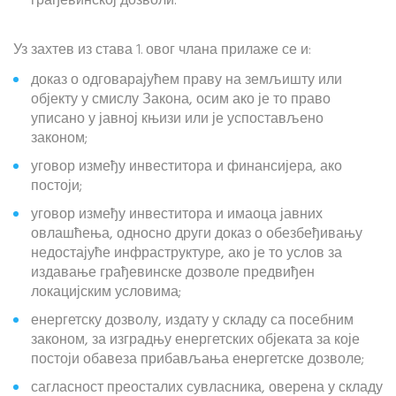
грађевинској дозволи.
Уз захтев из става 1. овог члана прилаже се и:
доказ о одговарајућем праву на земљишту или
објекту у смислу Закона, осим ако је то право
уписано у јавној књизи или је успостављено
законом;
уговор између инвеститора и финансијера, ако
постоји;
уговор између инвеститора и имаоца јавних
овлашћења, односно други доказ о обезбеђивању
недостајуће инфраструктуре, ако је то услов за
издавање грађевинске дозволе предвиђен
локацијским условима;
енергетску дозволу, издату у складу са посебним
законом, за изградњу енергетских објеката за које
постоји обавеза прибављања енергетске дозволе;
сагласност преосталих сувласника, оверена у складу