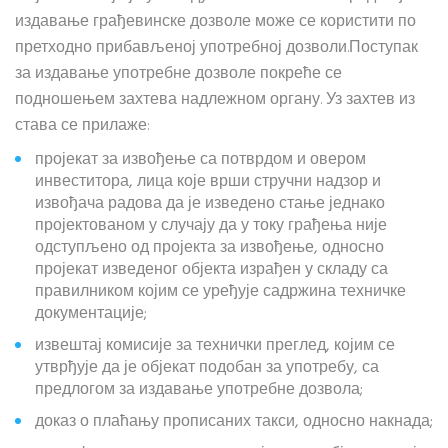
издавање грађевинске дозволе може се користити по
претходно прибављеној употребној дозволи.Поступак
за издавање употребне дозволе покреће се
подношењем захтева надлежном органу. Уз захтев из
става се прилаже:
пројекат за извођење са потврдом и овером
инвеститора, лица које врши стручни надзор и
извођача радова да је изведено стање једнако
пројектованом у случају да у току грађења није
одступљено од пројекта за извођење, односно
пројекат изведеног објекта израђен у складу са
правилником којим се уређује садржина техничке
документације;
извештај комисије за технички преглед, којим се
утврђује да је објекат подобан за употребу, са
предлогом за издавање употребне дозвола;
доказ о плаћању прописаних такси, односно накнада;