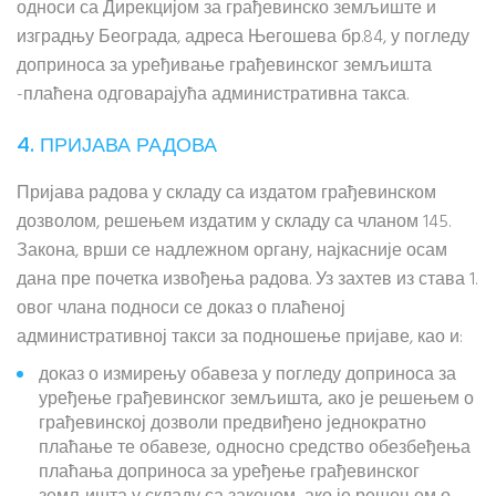
односи са Дирекцијом за грађевинско земљиште и
изградњу Београда, адреса Његошева бр.84, у погледу
доприноса за уређивање грађевинског земљишта
-плаћена одговарајућа административна такса.
4. ПРИЈАВА РАДОВА
Пријава радова у складу са издатом грађевинском
дозволом, решењем издатим у складу са чланом 145.
Закона, врши се надлежном органу, најкасније осам
дана пре почетка извођења радова. Уз захтев из става 1.
овог члана подноси се доказ о плаћеној
административној такси за подношење пријаве, као и:
доказ о измирењу обавеза у погледу доприноса за
уређење грађевинског земљишта, ако је решењем о
грађевинској дозволи предвиђено једнократно
плаћање те обавезе, односно средство обезбеђења
плаћања доприноса за уређење грађевинског