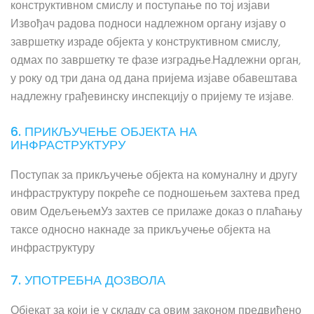
конструктивном смислу и поступање по тој изјави
Извођач радова подноси надлежном органу изјаву о
завршетку израде објекта у конструктивном смислу,
одмах по завршетку те фазе изградње.Надлежни орган,
у року од три дана од дана пријема изјаве обавештава
надлежну грађевинску инспекцију о пријему те изјаве.
6. ПРИКЉУЧЕЊЕ ОБЈЕКТА НА
ИНФРАСТРУКТУРУ
Поступак за прикључење објекта на комуналну и другу
инфраструктуру покреће се подношењем захтева пред
овим ОдељењемУз захтев се прилаже доказ о плаћању
таксе односно накнаде за прикључење објекта на
инфраструктуру
7. УПОТРЕБНА ДОЗВОЛА
Објекат за који је у складу са овим законом предвиђено