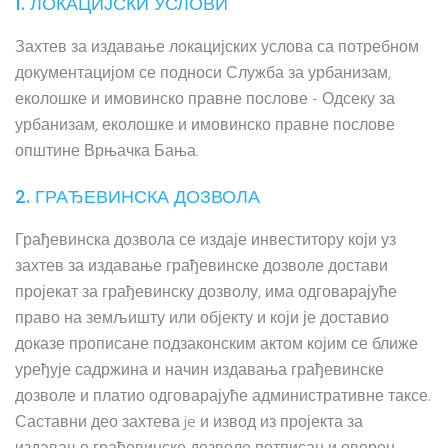
1. ЛОКАЦИЈСКИ УСЛОВИ
Захтев за издавање локацијских услова са потребном
документацијом се подноси Служба за урбанизам,
еколошке и имовинско правне послове - Одсеку за
урбанизам, еколошке и имовинско правне послове
општине Врњачка Бања.
2. ГРАЂЕВИНСКА ДОЗВОЛА
Грађевинска дозвола се издаје инвеститору који уз
захтев за издавање грађевинске дозволе достави
пројекат за грађевинску дозволу, има одговарајуће
право на земљишту или објекту и који је доставио
доказе прописане подзаконским актом којим се ближе
уређује садржина и начин издавања грађевинске
дозволе и платио одговарајуће административне таксе.
Саставни део захтева je и извод из пројекта за