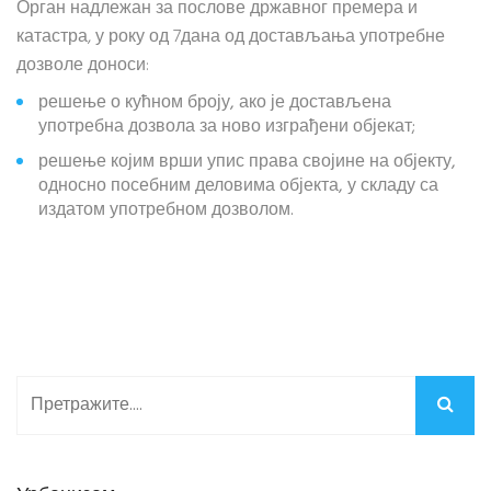
Орган надлежан за послове државног премера и
катастра, у року од 7дана од достављања употребне
дозволе доноси:
решење о кућном броју, ако је достављена
употребна дозвола за ново изграђени објекат;
решење којим врши упис права својине на објекту,
односно посебним деловима објекта, у складу са
издатом употребном дозволом.