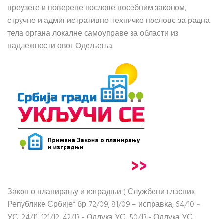
преузете и поверене послове посебним законом,
стручне и административно-техничке послове за радна
тела органа локалне самоуправе за области из
надлежности овог Одељења.
Закон о планирању и изградњи (“Службени гласник
Републике Србије“ бр. 72/09, 81/09 – исправка, 64/10 –
УС, 24/11, 121/12, 42/13 - Одлука УС, 50/13 - Одлука УС,