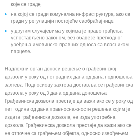
које се граде;
на којој се гради комунална инфраструктура, ако се
гради у регулацији постојеће саобраћајнице;
у другим случајевима у којима је право грађења
успостављено законом, без обавезе претходног
уређења имовинско-правних односа са власником
парцеле.
Надлежни орган доноси решење о грађевинској
дозволи у року од пет радних дана од дана подношења
захтева. Подносиоцу захтева доставља се грађевинска
дозвола у року од 3 дана од дана доношења.
Грађевинска дозвола престаје да важи ако се у року од
пет година од дана правноснажности решења којим је
издата грађевинска дозвола, не изда употребна
дозвола. Грађевинска дозвола престаје да важи ако се
не отпочне са грађењем објекта, односно извођењем