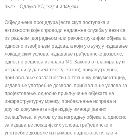
98/13 - Одлука УС, 132/14 и 145/14).
Обједињена процедура јесте скуп поступака и
активности које спроводи надлежна служба у вези са
изградњом, доградњом или реконструкцијом објеката,
односно извођењем радова, а који укључују издавање
локацијских услова, издавање грађевинске дозволе,
односно решења из члана 145. Закона о планирању и
изградњи (у даљем тексту: Закон), пријаву радова,
прибављање сагласности на техничку документацију,
издавање употребне дозволе, прибављање услова за
пројектовање, односно прикључење објеката на
инфраструктурну мрежу, прибављање исправа и
других докумената које издају имаоци јавних
овлашћења, а услов су за изградњу објеката, односно
за издавање локацијских услова, грађевинске и
употребне дозволе из њихове надлежности, као и