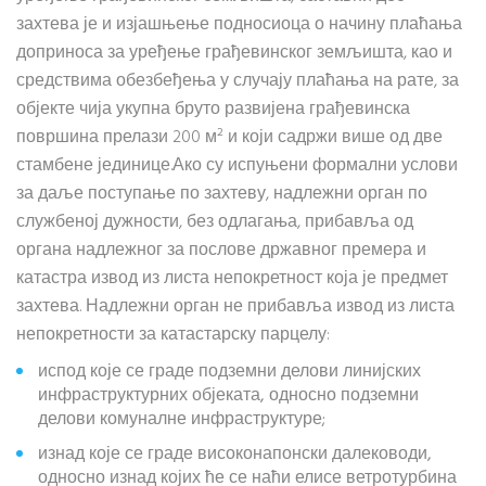
захтева је и изјашњење подносиоца о начину плаћања
доприноса за уређење грађевинског земљишта, као и
средствима обезбеђења у случају плаћања на рате, за
објекте чија укупна бруто развијена грађевинска
површина прелази 200 м² и који садржи више од две
стамбене јединице.Ако су испуњени формални услови
за даље поступање по захтеву, надлежни орган по
службеној дужности, без одлагања, прибавља од
органа надлежног за послове државног премера и
катастра извод из листа непокретност која је предмет
захтева. Надлежни орган не прибавља извод из листа
непокретности за катастарску парцелу:
испод које се граде подземни делови линијских
инфраструктурних објеката, односно подземни
делови комуналне инфраструктуре;
изнад које се граде високонапонски далеководи,
односно изнад којих ће се наћи елисе ветротурбина