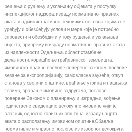
решења о рушењу и уклањању објеката у поступку
инспекцијског надзора, израду нормативно-правних
аката и административно-техничких послова којима се
уређују и обезбеђују услови и мере које је потребно
спровести и обезбедити у току рушења и уклањања
објекта, припрему и израду нормативно-правних аката
из надлежности Одељења, област стамбене
делатности, коришћење грађевинског земљишта,
имовинско-правне послове поверене законом, послове
везане за експропријацију, самовласна заузећа, откуп
станова у својини општине, враћање утрина и пашњака
селима, враћање имовине задругама, послове
поверене Законом о планирању и изградњи, вођење
јединствене евиденције целокупне имовине чији је
власник, односно корисник општина, израду нацрта
аката о располагању имовином општине.Обавља
нормативне и управне послове из изворног делокруга,