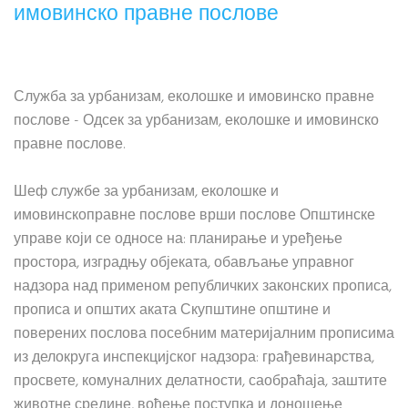
имовинско правне послове
Служба за урбанизам, еколошке и имовинско правне
послове - Одсек за урбанизам, еколошке и имовинско
правне послове.
Шеф службе за урбанизам, еколошке и
имовинскоправне послове врши послове Општинске
управе који се односе на: планирање и уређење
простора, изградњу објеката, обављање управног
надзора над применом републичких законских прописа,
прописа и општих аката Скупштине општине и
поверених послова посебним материјалним прописима
из делокруга инспекцијског надзора: грађевинарства,
просвете, комуналних делатности, саобраћаја, заштите
животне средине, вођење поступка и доношење