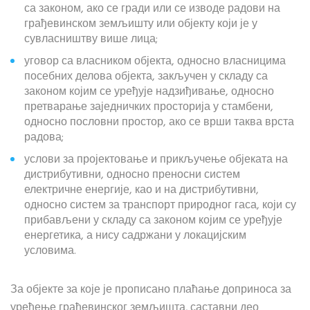
са законом, ако се гради или се изводе радови на
грађевинском земљишту или објекту који је у
сувласништву више лица;
уговор са власником објекта, односно власницима
посебних делова објекта, закључен у складу са
законом којим се уређује надзиђивање, односно
претварање заједничких просторија у стамбени,
односно пословни простор, ако се врши таква врста
радова;
услови за пројектовање и прикључење објеката на
дистрибутивни, односно преносни систем
електричне енергије, као и на дистрибутивни,
односно систем за транспорт природног гаса, који су
прибављени у складу са законом којим се уређује
енергетика, а нису садржани у локацијским
условима.
За објекте за које је прописано плаћање доприноса за
уређење грађевинског земљишта, саставни део