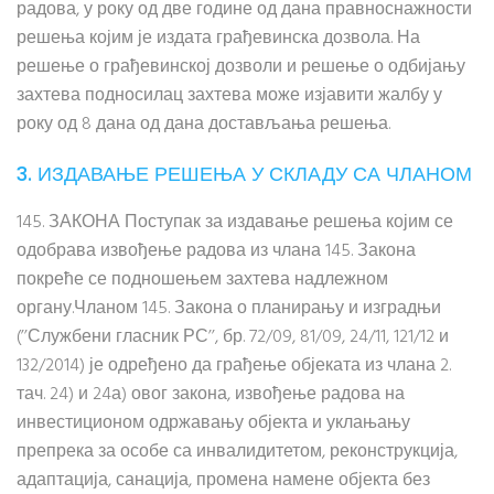
радова, у року од две године од дана правноснажности
решења којим је издата грађевинска дозвола. На
решење о грађевинској дозволи и решење о одбијању
захтева подносилац захтева може изјавити жалбу у
року од 8 дана од дана достављања решења.
3. ИЗДАВАЊЕ РЕШЕЊА У СКЛАДУ СА ЧЛАНОМ
145. ЗАКОНА Поступак за издавање решења којим се
одобрава извођење радова из члана 145. Закона
покреће се подношењем захтева надлежном
органу.Чланом 145. Закона о планирању и изградњи
(’’Службени гласник РС’’, бр. 72/09, 81/09, 24/11, 121/12 и
132/2014) је одређено да грађење објеката из члана 2.
тач. 24) и 24а) овог закона, извођење радова на
инвестиционом одржавању објекта и уклањању
препрека за особе са инвалидитетом, реконструкција,
адаптација, санација, промена намене објекта без