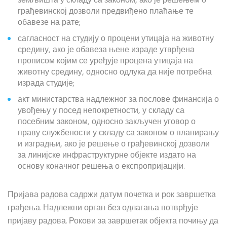
земљишта у складу са законом, ако је решењем о
грађевинској дозволи предвиђено плаћање те
обавезе на рате;
сагласност на студију о процени утицаја на животну
средину, ако је обавеза њене израде утврђена
прописом којим се уређује процена утицаја на
животну средину, односно одлука да није потребна
израда студије;
акт министарства надлежног за послове финансија о
увођењу у посед непокретности, у складу са
посебним законом, односно закључен уговор о
праву службености у складу са законом о планирању
и изградњи, ако је решење о грађевинској дозволи
за линијске инфраструктурне објекте издато на
основу коначног решења о експропријацији.
Пријава радова садржи датум почетка и рок завршетка
грађења. Надлежни орган без одлагања потврђује
пријаву радова. Рокови за завршетак објекта почињу да