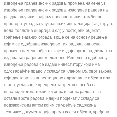
извођења грађевинских радова, промена намене уз
извођење грађевинских радова, извођење радова на
раздвајању или спајању пословног или стамбеног
простора, уградња унутрашњих инсталација (гас, струја,
вода, топлотна енергија и сл.) у постојећи објекат,
грађење зиданих ограда, врше се на основу решења
којим се одобрава извођење тих радова, односно
промена намене објекта, које издаје орган надлежан за
издавање грађевинске дозволе. Решење о одобрењу
извођења радова се издаје инвеститору који има
одговарајуће право у складу са чланом 135. овог закона,
који достави:-за инвестиционо одржавање објекта или
стана, уклањање препрека за кретање особа са
инвалидитетом, технички опис и попис радова -за
остале врсте радова, идејни пројекат у складу са
подзаконским актом којим се уређује садржина
техничке документације према класи објекта, уређени