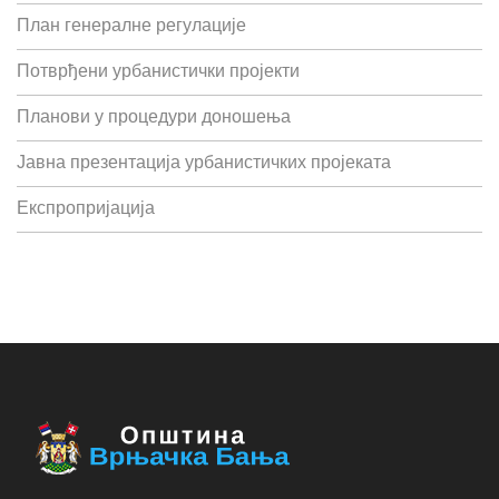
План генералне регулације
Потврђени урбанистички пројекти
Планови у процедури доношења
Јавна презентација урбанистичких пројеката
Експропријација