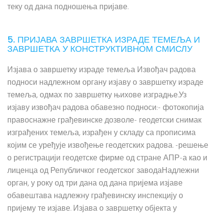
теку од дана подношења пријаве.
5. ПРИЈАВА ЗАВРШЕТКА ИЗРАДЕ ТЕМЕЉА И
ЗАВРШЕТКА У КОНСТРУКТИВНОМ СМИСЛУ
Изјава о завршетку израде темеља Извођач радова
подноси надлежном органу изјаву о завршетку израде
темеља, одмах по завршетку њихове изградње.Уз
изјаву извођач радова обавезно подноси:- фотокопија
правоснажне грађевинске дозволе- геодетски снимак
изграђених темеља, израђен у складу са прописима
којим се уређује извођење геодетских радова. -решење
о регистрацији геодетске фирме од стране АПР-а као и
лиценца од Републичког геодетског заводаНадлежни
орган, у року од три дана од дана пријема изјаве
обавештава надлежну грађевинску инспекцију о
пријему те изјаве. Изјава о завршетку објекта у