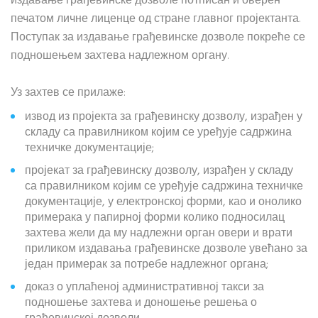
издавање грађевинске дозволе потписан и оверен
печатом личне лиценце од стране главног пројектанта.
Поступак за издавање грађевинске дозволе покреће се
подношењем захтева надлежном органу.
Уз захтев се прилаже:
извод из пројекта за грађевинску дозволу, израђен у
складу са правилником којим се уређује садржина
техничке документације;
пројекат за грађевинску дозволу, израђен у складу
са правилником којим се уређује садржина техничке
документације, у електронској форми, као и онолико
примерака у папирној форми колико подносилац
захтева жели да му надлежни орган овери и врати
приликом издавања грађевинске дозволе увећано за
један примерак за потребе надлежног органа;
доказ о уплаћеној административној такси за
подношење захтева и доношење решења о