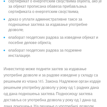
сертификат о енергетским својствима објекта, ако је
за објекат прописана обавеза прибављања
сертификата о енергетским својствима;
доказ о уплати административне таксе за
подношење захтева за издавање употребне
дозволе;
елаборат геодетских радова за изведени објекат и
посебне делове објекта;
елаборат геодетских радова за подземне
инсталације.
Инвеститор може поднети захтев за издавање
употребне дозволе и за радове изведене у складу са
решењем из члана 145. Закона. Надлежни орган издаје
решењем употребну дозволу у року од 5 радних дана
од дана подношења захтева. Подносиоцу захтева
доставља се употребна дозвола у року од 3 дана од
дана доношења. На решење о употребној дозволи