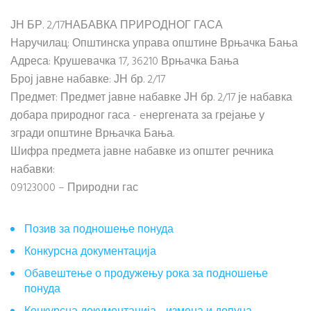
ЈН БР. 2/17НАБАВКА ПРИРОДНОГ ГАСА
Наручилац: Општинска управа општине Врњачка Бања
Адреса: Крушевачка 17, 36210 Врњачка Бања
Број јавне набавке: ЈН бр. 2/17
Предмет: Предмет јавне набавке ЈН бр. 2/17 је набавка
добара природног гаса - eнергената за грејање у
згради општине Врњачка Бања.
Шифра предмета јавне набавке из општег речника
набавки:
09123000 – Природни гас
Позив за подношење понуда
Конкурсна документација
Oбавештење о продужењу рока за подношење
понуда