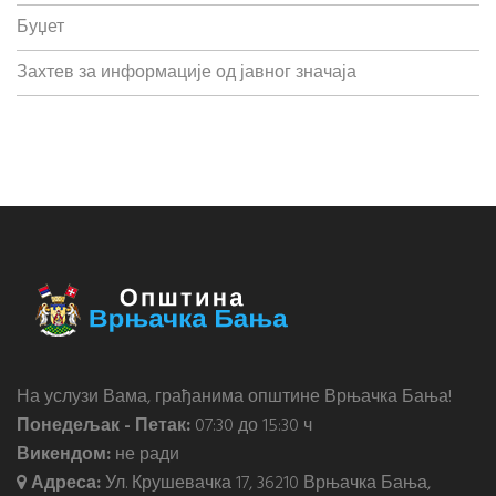
Буџет
Захтев за информације од јавног значаја
На услузи Вама, грађанима општине Врњачка Бања!
Понедељак - Петак:
07:30 до 15:30 ч
Викендом:
не ради
Адреса:
Ул. Крушевачка 17, 36210 Врњачка Бања,