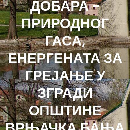
ДОБАРА -
ПРИРОДНОГ
ГАСА,
ЕНЕРГЕНАТА ЗА
ГРЕЈАЊЕ У
ЗГРАДИ
ОПШТИНЕ
ВРЊАЧКА БАЊА