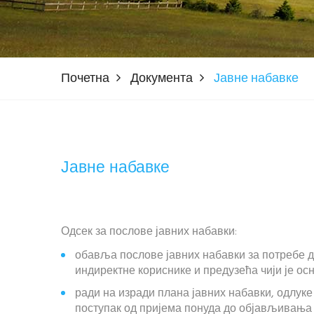
Почетна
Документа
Јавне набавке
Јавне набавке
Одсек за послове јавних набавки:
обавља послове јавних набавки за потребе д
индиректне кориснике и предузећа чији је о
ради на изради плана јавних набавки, одлуке
поступак од пријема понуда до објављивања 