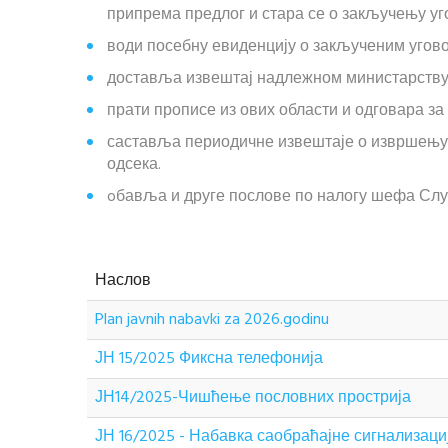
припрема предлог и стара се о закључењу у
води посебну евиденцију о закљученим угово
доставља извештај надлежном министарству,
прати прописе из ових области и одговара з
саставља периодичне извештаје о извршењу 
одсека.
oбавља и друге послове по налогу шефа Слу
Наслов
Plan javnih nabavki za 2026.godinu
ЈН 15/2025 Фиксна телефонија
ЈН14/2025-Чишћење пословних прострија
ЈН 16/2025 - Набавка саобраћајне сигнализаци