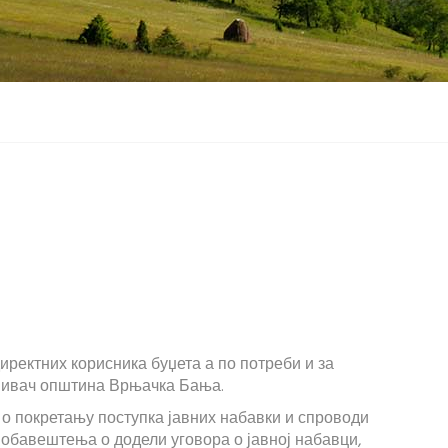
иректних корисника буџета а по потреби и за
снивач општина Врњачка Бања.
 о покретању поступка јавних набавки и спроводи
обавештења о додели уговора о јавној набавци,