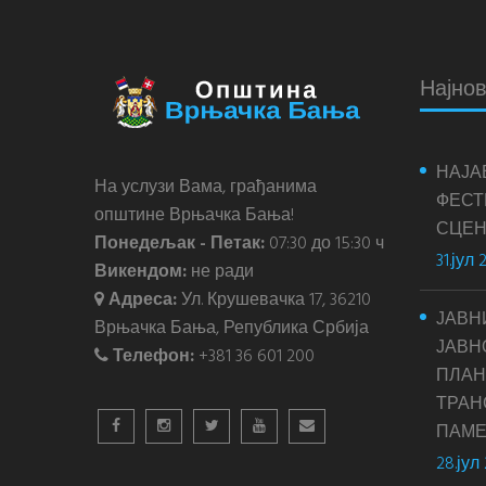
Најнов
НАЈА
На услузи Вама, грађанима
ФЕСТ
општине Врњачка Бања!
СЦЕН
Понедељак - Петак:
07:30 до 15:30 ч
31.јул 
Викендом:
не ради
Адреса:
Ул. Крушевачка 17, 36210
ЈАВН
Врњачка Бања, Република Србија
ЈАВН
Телефон:
+381 36 601 200
ПЛАН
ТРАН
ПАМЕ
28.јул