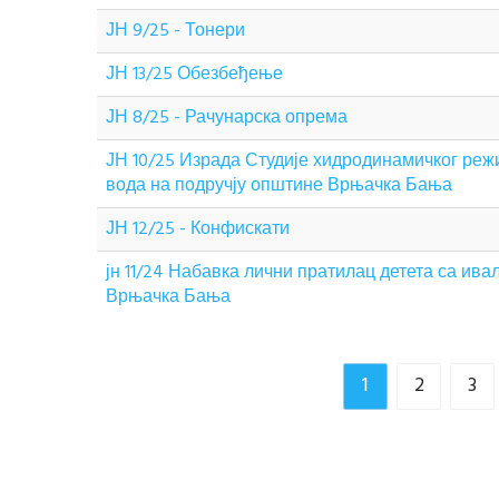
ЈН 9/25 - Тонери
ЈН 13/25 Обезбеђење
ЈН 8/25 - Рачунарска опрема
ЈН 10/25 Израда Студије хидродинамичког ре
вода на подручју општине Врњачка Бања
ЈН 12/25 - Конфискати
јн 11/24 Набавка лични пратилац детета са ив
Врњачка Бања
1
2
3