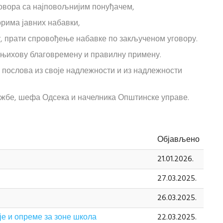
говора са најповољнијим понуђачем,
рима јавних набавки,
 прати спровођење набавке по закљученом уговору.
а њихову благовремену и правилну примену.
послова из своје надлежности и из надлежности
жбе, шефа Одсека и начелника Општинске управе.
Објављено
21.01.2026.
27.03.2025.
26.03.2025.
је и опреме за зоне школа
22.03.2025.