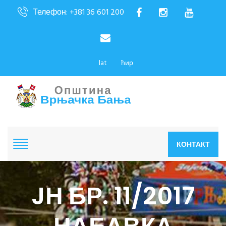
Телефон: +381 36 601 200
lat
ћир
КОНТАКТ
JН БР. 11/2017