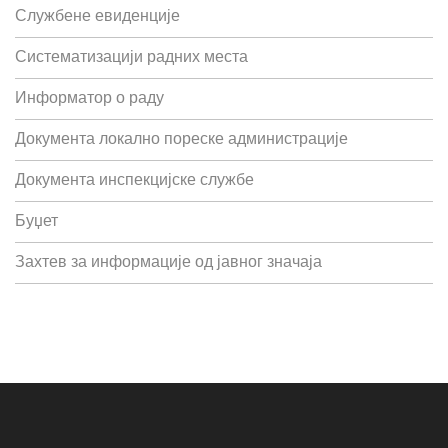
Службене евиденције
Систематизацији радних места
Информатор о раду
Документа локално пореске администрације
Документа инспекцијске службе
Буџет
Захтев за информације од јавног значаја