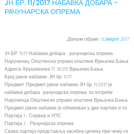
JН БР. 11/2017 НАБАВКА ДОБАРА -
РАЧУНАРСКА ОПРЕМА
Датум објаве:
02.март 2017.
JН БР. 11/17 Набавка добара - рачунарска опрема
Наручилац: Општинска управа општине Врњачка Бања
Адреса: Крушевачка 17, 36210 Врњачка Бања
Број јавне набавке: ЈН бр. 11/17
Предмет: Предмет јавне набавке ЈН бр. 11/2017 је
набавка добара -рачунарска опрема, за потребе
Наручиоца Општинске управе општине Врњачка Бања.
Предмет јавне набавке је обликован у две партије и то:
Партија 1 - Сервер и УПС
Партија 2 - Рачунарска опрема
Свака партија представља засебну целину при чему се