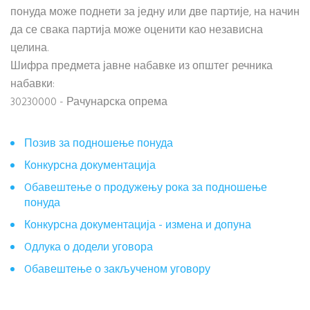
понуда може поднети за једну или две партије, на начин
да се свака партија може оценити као независна
целина.
Шифра предмета јавне набавке из општег речника
набавки:
30230000 - Рачунарска опрема
Позив за подношење понуда
Конкурсна документација
Oбавештење о продужењу рока за подношење
понуда
Конкурсна документација - измена и допуна
Oдлука о додели уговора
Oбавештење о закљученом уговору