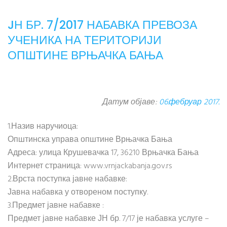
JН БР. 7/2017 НАБАВКА ПРЕВОЗА
УЧЕНИКА НА ТЕРИТОРИЈИ
ОПШТИНЕ ВРЊАЧКА БАЊА
Датум објаве:
06.фебруар 2017.
1.Назив наручиоца:
Општинска управа општине Врњачка Бања
Адреса: улица Крушевачка 17, 36210 Врњачка Бања
Интернет страница: www.vrnjackabanja.gov.rs
2.Врста поступка јавне набавке:
Јавна набавка у отвореном поступку.
3.Предмет јавне набавке :
Предмет јавне набавке ЈН бр. 7/17 је набавка услуге –