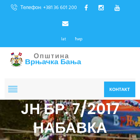
Телефон: +381 36 601 200
lat
ћир
КОНТАКТ
JН БР. 7/2017
НАБАВКА