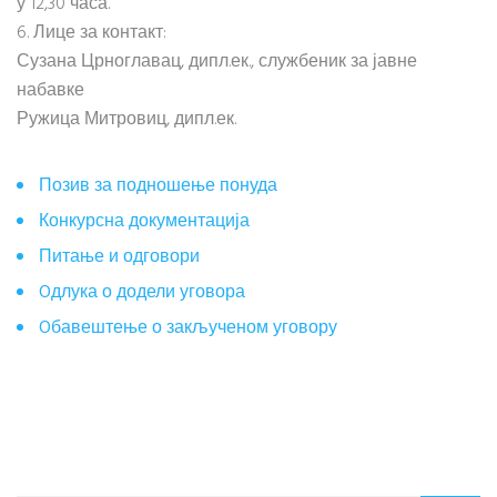
у 12,30 часа.
6. Лице за контакт:
Сузана Црноглавац, дипл.ек., службеник за јавне
набавке
Ружица Митровиц, дипл.ек.
Позив за подношење понуда
Конкурсна документација
Питање и одговори
Oдлука о додели уговора
Oбавештење о закљученом уговору