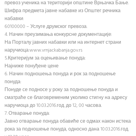
превоз ученика на територији општине Врњачка Бање.
Шифра предмета јавне набавке из Општег речника
набавки:
60100000 – Услуге друмског превоза.
4. Начин преузимања конкурсне документације:
На Порталу јавних набавки или на интернет страни
наручиоца:www.vrnjackabanja.gov.rs
5.Критеријум за оцењивање понуда:
Најниже понуђене цене
6. Начин подношења понуда и рок за подношење
понуда:
Понуде се подносе у року за подношење понуда и
сматраће се благовременим уколико стигну на адресу
наручиоца до 10.03.2016.год. до 12, 00 часова.
7. Отварање понуда:
Јавно отварање понуда обавиће се одмах након истека
рока за подношење понуда, односно дана 10.03.2016.год.