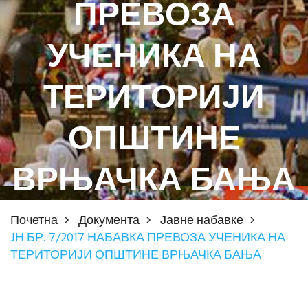
ПРЕВОЗА
УЧЕНИКА НА
ТЕРИТОРИЈИ
ОПШТИНЕ
ВРЊАЧКА БАЊА
Почетна
Документа
Јавне набавке
JН БР. 7/2017 НАБАВКА ПРЕВОЗА УЧЕНИКА НА
ТЕРИТОРИЈИ ОПШТИНЕ ВРЊАЧКА БАЊА