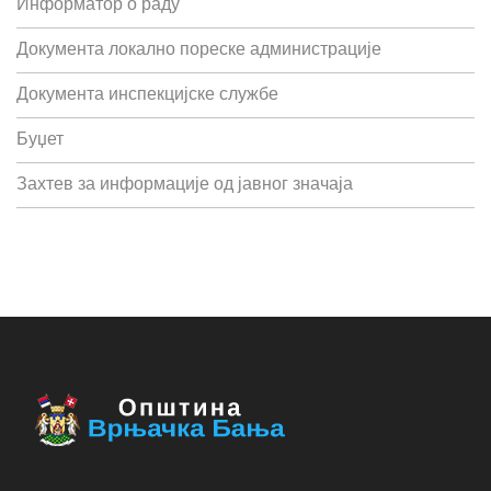
Информатор о раду
Документа локално пореске администрације
Документа инспекцијске службе
Буџет
Захтев за информације од јавног значаја