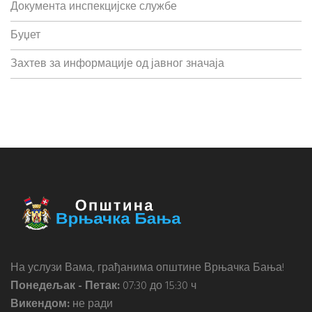
Документа инспекцијске службе
Буџет
Захтев за информације од јавног значаја
На услузи Вама, грађанима општине Врњачка Бања!
Понедељак - Петак:
07:30 до 15:30 ч
Викендом:
не ради