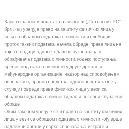
Закон о заштити података о личности („Сл.гласник РС“,
бр.87/18) уређује право на заштиту физичких лица у
вези са обрадом података о личности и слободни
проток таквих података, начела обраде, права лица на
које се подаци односе, обавезе руковалаца и
обрађивача података о личности, кодекс поступања,
пренос података о личности у друге државе и
међународне организације, надзор над спровођењем
овог закона, правна средства, одговорност и казне у
случају повреде права физичких лица у вези са
обрадом података о личности, као и посебни случајеви
обраде.
Овим законом уређује се и право на заштиту физичких
лица у вези са обрадом података о личности коју врше
надлежни органи у сврхе спречавања, истраге и