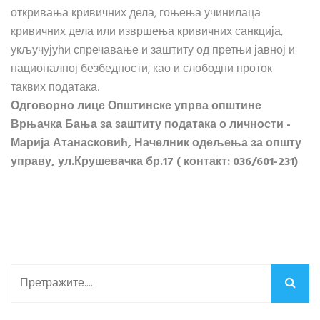
откривања кривичних дела, гоњења учинилаца
кривичних дела или извршења кривичних санкција,
укључујући спречавање и заштиту од претњи јавној и
националној безбедности, као и слободни проток
таквих података.
Одговорно лице Општинске упрва општине
Врњачка Бања за заштиту података о личности -
Марија Атанасковић, Начелник одељења за општу
управу, ул.Крушевачка бр.17 ( контакт: 036/601-231)