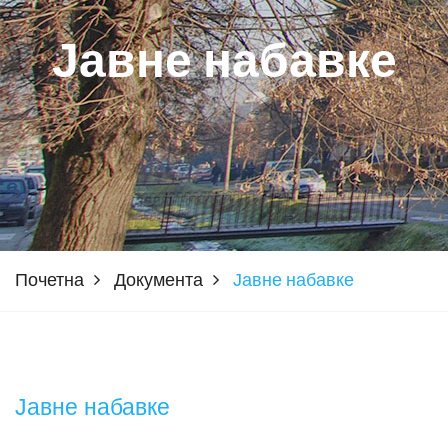
Јавне набавке
Почетна
Документа
Јавне набавке
Јавне набавке