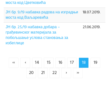
моста код Цветковића
ЈН бр. 9/19 набавка радова на изградњи
18.07.2019.
моста код Ваљаревића
ЈН бр. 25/19 набавка добара –
21.06.2019.
грађевинског материјала за
побољшање услова становања за
избеглице
‹‹
‹
14
15
16
17
18
19
20
21
22
›
››