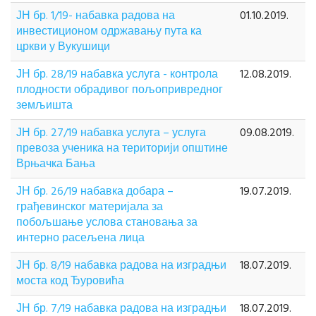
ЈН бр. 1/19- набавка радова на
01.10.2019.
инвестиционом одржавању пута ка
цркви у Вукушици
ЈН бр. 28/19 набавка услуга - контрола
12.08.2019.
плодности обрадивог пољопривредног
земљишта
ЈН бр. 27/19 набавка услуга – услуга
09.08.2019.
превоза ученика на територији општине
Врњачка Бања
ЈН бр. 26/19 набавка добара –
19.07.2019.
грађевинског материјала за
побољшање услова становања за
интерно расељена лица
ЈН бр. 8/19 набавка радова на изградњи
18.07.2019.
моста код Ђуровића
ЈН бр. 7/19 набавка радова на изградњи
18.07.2019.