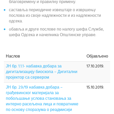
благовремену и правилну примену.
саставља периодичне извештаје о извршењу
послова из своје надлежности и из надлежности
одсека.
oбавља и друге послове по налогу шефа Службе,
шефа Одсека и начелника Општинске управе.
Наслов
Објављено
ЈН бр. 1.1.1- набавка добара за
17.10.2019.
дигитализацију биоскопа – Дигитални
пројектор са сервером
ЈН бр. 29/19 набавка добара –
15.10.2019.
грађевинског материјала за
побољшање услова становања за
интерно расељена лица и повратнике
по основу споразума о реадмисији