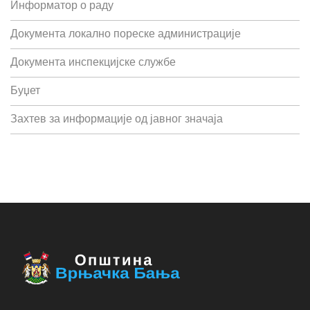
Информатор о раду
Документа локално пореске администрације
Документа инспекцијске службе
Буџет
Захтев за информације од јавног значаја