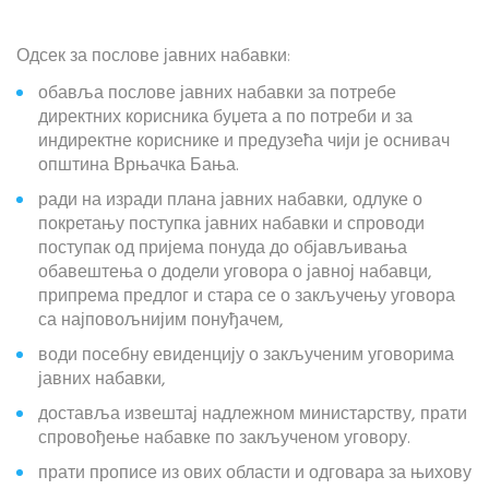
Одсек за послове јавних набавки:
обавља послове јавних набавки за потребе
директних корисника буџета а по потреби и за
индиректне кориснике и предузећа чији је оснивач
општина Врњачка Бања.
ради на изради плана јавних набавки, одлуке о
покретању поступка јавних набавки и спроводи
поступак од пријема понуда до објављивања
обавештења о додели уговора о јавној набавци,
припрема предлог и стара се о закључењу уговора
са најповољнијим понуђачем,
води посебну евиденцију о закљученим уговорима
јавних набавки,
доставља извештај надлежном министарству, прати
спровођење набавке по закљученом уговору.
прати прописе из ових области и одговара за њихову