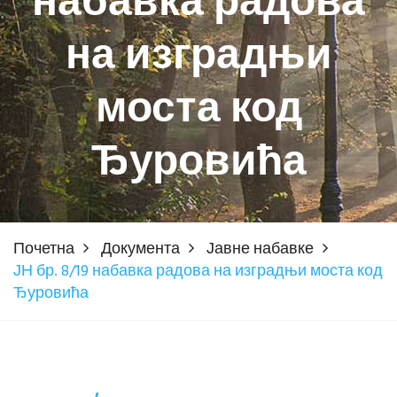
набавка радова
на изградњи
моста код
Ђуровића
Почетна
Документа
Јавне набавке
ЈН бр. 8/19 набавка радова на изградњи моста код
Ђуровића