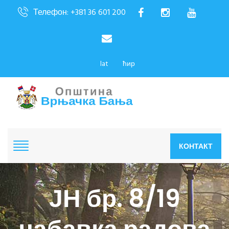
Телефон: +381 36 601 200
lat
ћир
КОНТАКТ
ЈН бр. 8/19