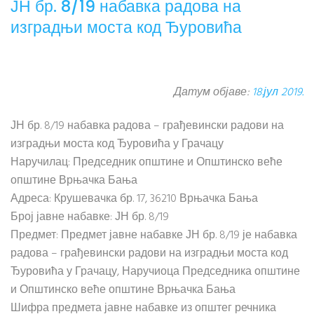
ЈН бр. 8/19 набавка радова на
изградњи моста код Ђуровића
Датум објаве:
18.јул 2019.
ЈН бр. 8/19 набавка радова – грађевински радови на
изградњи моста код Ђуровића у Грачацу
Наручилац: Председник општине и Општинско веће
општине Врњачка Бања
Адреса: Крушевачка бр. 17, 36210 Врњачка Бања
Број јавне набавке: ЈН бр. 8/19
Предмет: Предмет јавне набавке ЈН бр. 8/19 је набавка
радова – грађевински радови на изградњи моста код
Ђуровића у Грачацу, Наручиоца Председника општине
и Општинско веће општине Врњачка Бања
Шифра предмета јавне набавке из општег речника