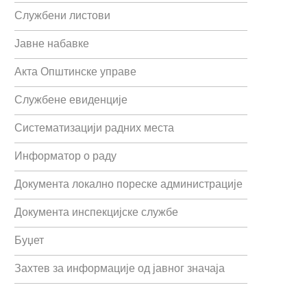
Службени листови
Јавне набавке
Акта Општинске управе
Службене евиденције
Систематизацији радних места
Информатор о раду
Документа локално пореске администрације
Документа инспекцијске службе
Буџет
Захтев за информације од јавног значаја