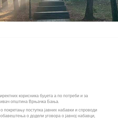
иректних корисника буџета а по потреби и за
снивач општина Врњачка Бања.
 о покретању поступка јавних набавки и спроводи
обавештења о додели уговора о јавној набавци,