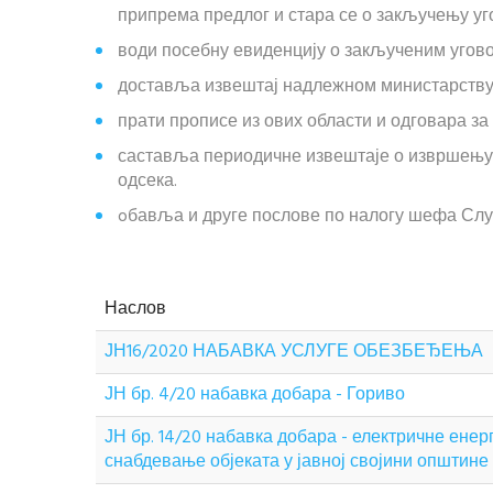
припрема предлог и стара се о закључењу у
води посебну евиденцију о закљученим угово
доставља извештај надлежном министарству,
прати прописе из ових области и одговара з
саставља периодичне извештаје о извршењу 
одсека.
oбавља и друге послове по налогу шефа Слу
Наслов
ЈН16/2020 НАБАВКА УСЛУГЕ ОБЕЗБЕЂЕЊА
ЈН бр. 4/20 набавка добара - Гориво
ЈН бр. 14/20 набавка добара - електричне енерг
снабдевање објеката у јавној својини општин