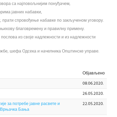
говора са најповољнијим понуђачем,
рима јавних набавки,
 прати спровођење набавке по закљученом уговору.
а њихову благовремену и правилну примену.
послова из своје надлежности и из надлежности
жбе, шефа Одсека и начелника Општинске управе.
Објављено
08.06.2020.
26.05.2020.
ије за потребе јавне расвете и
22.05.2020.
е Врњачка Бања