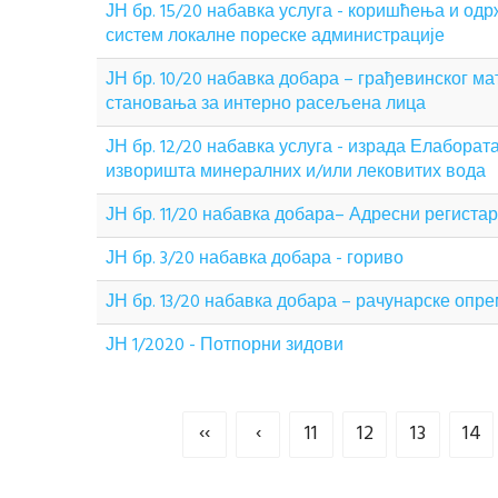
ЈН бр. 15/20 набавка услуга - коришћења и 
систем локалне пореске администрације
ЈН бр. 10/20 набавка добара – грађевинског 
становања за интерно расељена лица
ЈН бр. 12/20 набавка услуга - израда Елабора
изворишта минералних и/или лековитих вода
ЈН бр. 11/20 набавка добара– Адресни регистар
ЈН бр. 3/20 набавка добара - гориво
ЈН бр. 13/20 набавка добара – рачунарске опр
ЈН 1/2020 - Потпорни зидови
‹‹
‹
11
12
13
14