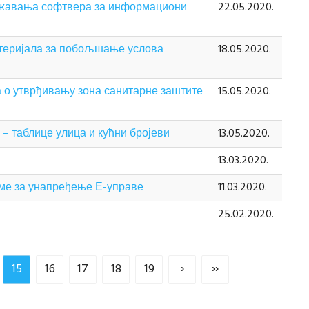
одржавања софтвера за информациони
22.05.2020.
материјала за побољшање услова
18.05.2020.
та о утврђивању зона санитарне заштите
15.05.2020.
 – таблице улица и кућни бројеви
13.05.2020.
13.03.2020.
еме за унапређење Е-управе
11.03.2020.
25.02.2020.
15
16
17
18
19
›
››