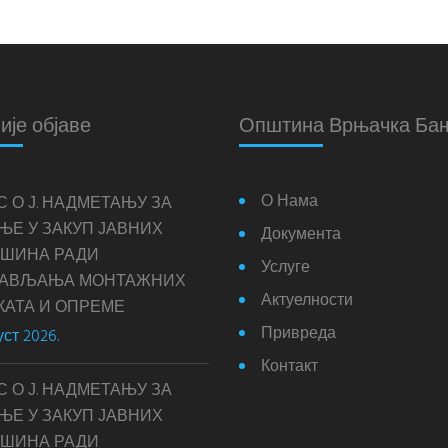
ије објаве
Општина Врњачка Ба
О Нама
С О Ј. НАДМЕТАЊУ ЗА
ЊЕ У ЗАКУП ЈАВНИХ
Документа
ШИНА РАДИ
Услуге
ТАВЉАЊА МОНТАЖНИХ
Актуелности
КАТА И ОПРЕМЕ
Привреда
уст 2026.
Контакт
С О Ј. НАДМЕТАЊУ ЗА
ЊЕ У ЗАКУП ЈАВНИХ
ШИНА РАДИ