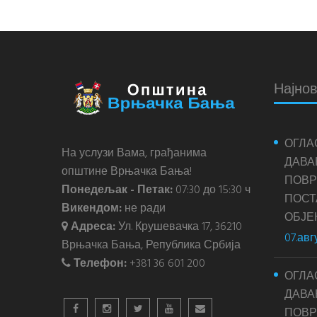
Најнов
ОГЛА
На услузи Вама, грађанима
ДАВА
општине Врњачка Бања!
ПОВР
Понедељак - Петак:
07:30 до 15:30 ч
ПОС
Викендом:
не ради
ОБЈЕ
Адреса:
Ул. Крушевачка 17, 36210
07.авг
Врњачка Бања, Република Србија
Телефон:
+381 36 601 200
ОГЛА
ДАВА
ПОВР