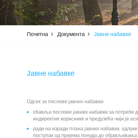
Почетна
Документа
Јавне набавке
Јавне набавке
Одсек за послове јавних набавки:
обавља послове јавних набавки за потребе д
индиректне кориснике и предузећа чији је о
ради на изради плана јавних набавки, одлуке
поступак од пријема понуда до објављивања 