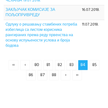
ЧЕКАЊА 19.07.2018.
ЗАКЉУЧАК КОМИСИЈЕ ЗА
16.07.2018.
ПОЉОПРИВРЕДУ
Одлуку о решавању стамбених потреба
11.07.2018.
избеглица са листом корисника
рангираних према реду првенства на
основу испуњености услова и броја
бодова
‹‹
‹
80
81
82
83
84
85
86
87
88
›
››