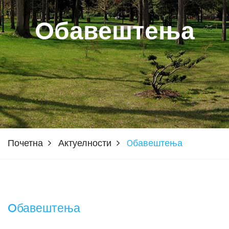
Oбавештења
Почетна
Актуелности
Oбавештења
Oбавештења