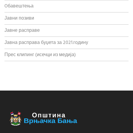
Oбавештења
Јавни позиви
Јавне расправе
Јавна расправа буџета за 2021.годину
Прес клипинг (исечци из медија)