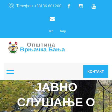
Телефон: +381 36 601 200
lat
ћир
КОНТАКТ
ЈАВНО
СЛУШАЊЕ О