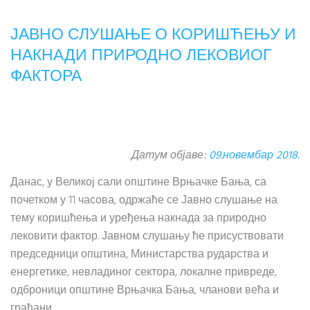
ЈАВНО СЛУШАЊЕ О КОРИШЋЕЊУ И
НАКНАДИ ПРИРОДНО ЛЕКОВИОГ
ФАКТОРА
Датум објаве:
09.новембар 2018.
Данас, у Великој сали општине Врњачке Бања, са
почетком у 11 часова, одржаће се Јавно слушање на
тему коришћења и уређења накнада за природно
лековити фактор. Јавном слушању ће присуствовати
председници општина, Министарства рударства и
енергетике, невладиног сектора, локалне привреде,
одброници општине Врњачка Бања, чланови већа и
грађани.