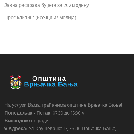
Јавна расправа буџета за 2021.годину
Прес клипинг (исечци из медија)
На услузи Вама, грађанима општине Врњачка Бања!
Понедељак - Петак:
07:30 до 15:30 ч
Викендом:
не ради
Адреса:
Ул. Крушевачка 17, 36210 Врњачка Бања,