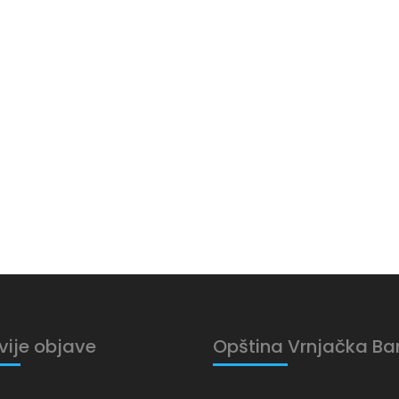
vije objave
Opština Vrnjačka Ba