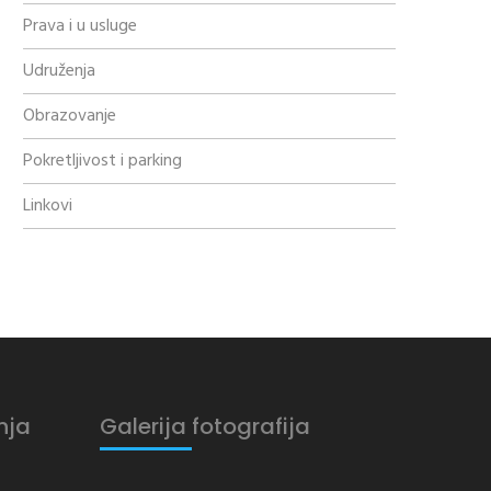
Prava i u usluge
Udruženja
Obrazovanje
Pokretljivost i parking
Linkovi
nja
Galerija fotografija