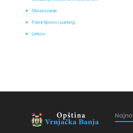
Obrazovanje
Pokretljivost i parking
Linkovi
Najno