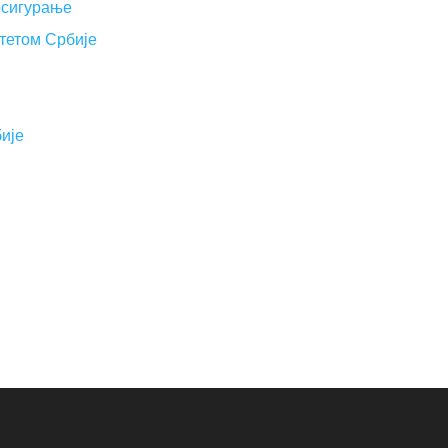
осигурање
тетом Србије
ије