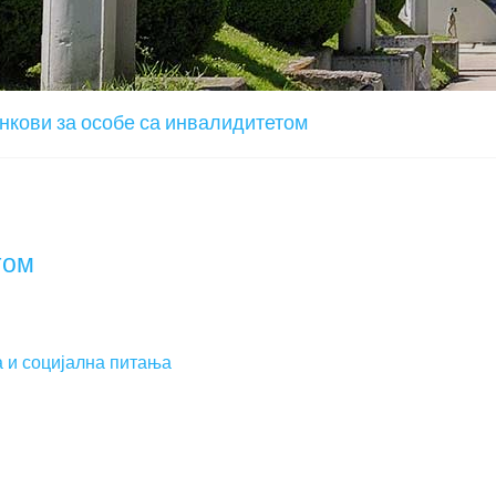
нкови за особе са инвалидитетом
том
 и социјална питања