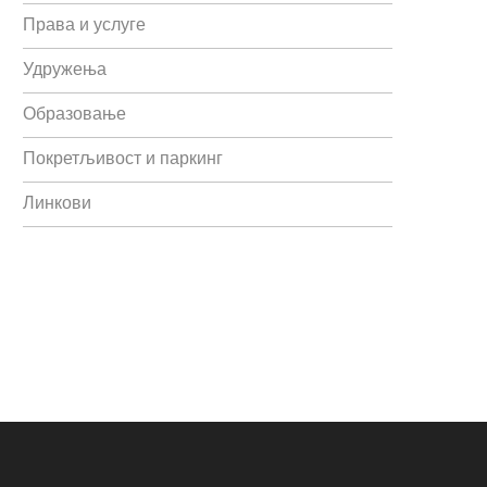
Права и услуге
Удружења
Образовање
Покретљивост и паркинг
Линкови