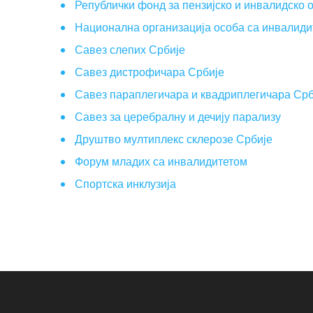
Републички фонд за пензијско и инвалидско 
Национална организација особа са инвалиди
Савез слепих Србије
Савез дистрофичара Србије
Савез параплегичара и квадриплегичара Срб
Савез за церебралну и дечију парализу
Друштво мултиплекс склерозе Србије
Форум младих са инвалидитетом
Спортска инклузија