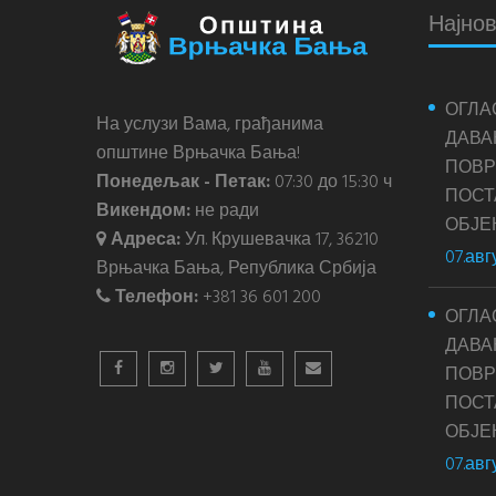
Најнов
ОГЛА
На услузи Вама, грађанима
ДАВА
општине Врњачка Бања!
ПОВР
Понедељак - Петак:
07:30 до 15:30 ч
ПОС
Викендом:
не ради
ОБЈЕ
Адреса:
Ул. Крушевачка 17, 36210
07.авг
Врњачка Бања, Република Србија
Телефон:
+381 36 601 200
ОГЛА
ДАВА
ПОВР
ПОС
ОБЈЕ
07.авг