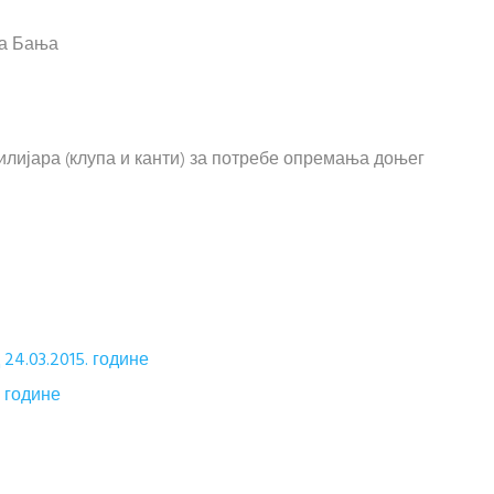
ка Бања
лијара (клупа и канти) за потребе опремања доњег
24.03.2015. године
 године