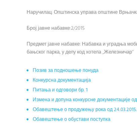
Наручилац: Општинска управа општине Врњач
Број јавне набавке:2/2015
Предмет јавне набавке: Набавка и уградња моби
бањског парка, у делу код хотела „Железничар“
Позив за подношење понуда
Конкурсна документација
Питања и одговори бр. 1
Измена и допуна конкурсне документације од 
Обавештење о продужењу рока од 24.03.2015.
Обавештење о обустави поступка