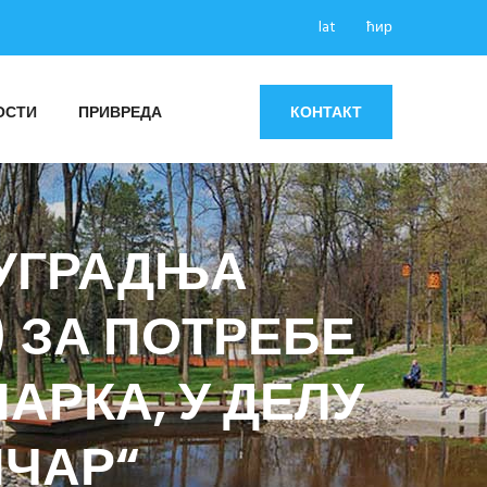
lat
ћир
ОСТИ
ПРИВРЕДА
КОНТАКТ
И УГРАДЊА
 ЗА ПОТРЕБЕ
РКА, У ДЕЛУ
ИЧАР“