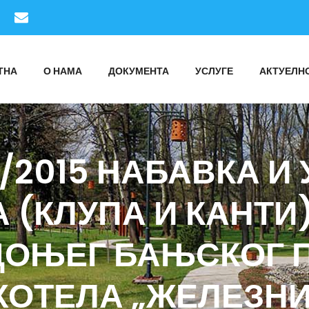
ТНА
О НАМА
ДОКУМЕНТА
УСЛУГЕ
АКТУЕЛН
2/2015 НАБАВКА 
 (КЛУПА И КАНТИ)
ОЊЕГ БАЊСКОГ ПА
ХОТЕЛА „ЖЕЛЕЗН