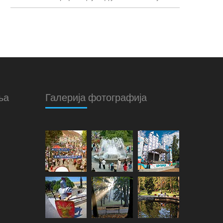
ња
Галерија фотографија