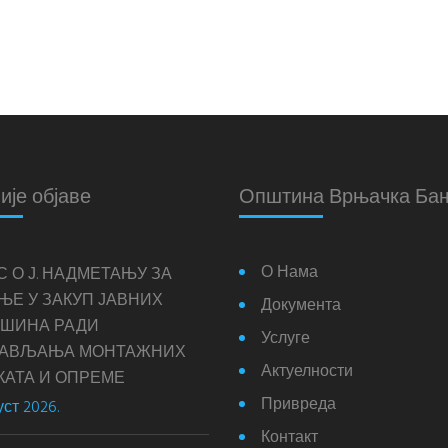
ије објаве
Општина Врњачка Ба
О Нама
С О Ј. НАДМЕТАЊУ ЗА
ЊЕ У ЗАКУП ЈАВНИХ
Документа
ШИНА РАДИ
Услуге
ТАВЉАЊА МОНТАЖНИХ
Актуелности
КАТА И ОПРЕМЕ
Привреда
уст 2026.
Контакт