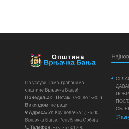
Најнов
ОГЛА
На услузи Вама, грађанима
ДАВА
општине Врњачка Бања!
ПОВР
Понедељак - Петак:
07:30 до 15:30 ч
ПОС
Викендом:
не ради
ОБЈЕ
Адреса:
Ул. Крушевачка 17, 36210
07.авг
Врњачка Бања, Република Србија
Телефон:
+381 36 601 200