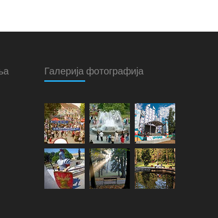
ња
Галерија фотографија