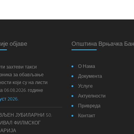
ије објаве
Општина Врњачка Ба
О Нама
ти захтеви такси
зника за обављање
Документа
ости који су на листи
Услуге
 06.08.2026. године
Актуелности
уст 2026.
Привреда
ВЉЕН ЈУБИЛАРНИ 50.
Контакт
ИВАЛ ФИЛМСКОГ
АРИЈА