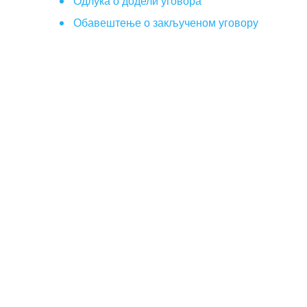
Одлука о додели уговора
Обавештење о закљученом уговору