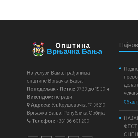
Најнов
Подне
На услузи Вама, грађанима
прево
општине Врњачка Бања!
делатн
Понедељак - Петак:
07:30 до 15:30 ч
чекања
Викендом:
не ради
06.авг
Адреса:
Ул. Крушевачка 17, 36210
Врњачка Бања, Република Србија
НАЈА
Телефон:
+381 36 601 200
ФЕСТ
СЦЕН