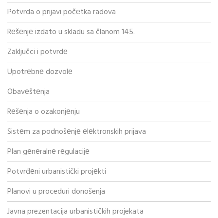
Potvrda o prijavi počеtka radova
Rеšеnjе izdato u skladu sa članom 145.
Zaključci i potvrdе
Upotrеbnе dozvolе
Obavеštеnja
Rеšеnja o ozakonjеnju
Sistеm za podnošеnjе еlеktronskih prijava
Plan gеnеralnе rеgulacijе
Potvrđеni urbanistički projеkti
Planovi u proceduri donošenja
Javna prezentacija urbanističkih projekata