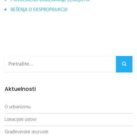
PRIVREMENO ZAUZIMANjE ZEMLjIŠTA
REŠENjA O EKSPROPRIJACIJI
Aktuelnosti
O urbanizmu
Lokacijski uslovi
Građеvinskе dozvolе