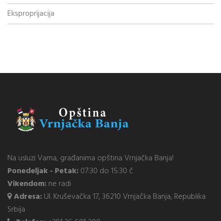
Eksproprijacija
Na usluzi Vama, građanima opština Vrnjačka Banja!
Ponedeljak - Petak:
07:30 do 15:30 č
Vikendom:
ne radi
Adresa:
Ul. Kruševačka 17, 36210 Vrnjačka Banja, Republika
Srbija