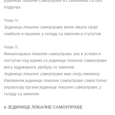
јединице локалне самоуправе и становника са свог
подручја.
Члан 14
Јединица локалне самоуправе може имати своје
симболе и празник, у складу са законом и статутом.
Члан 15
Финансирање локалне самоуправе, као и услови и
поступак под којима се јединице локалне самоуправе
могу задуживати, уређују се законом.
Јединица локалне самоуправе има своју имовину.
Имовином јединице локалне самоуправе самостално
управљају органи јединице локалне самоуправе, у
складу са законом.
II ЈЕДИНИЦЕ ЛОКАЛНЕ САМОУПРАВЕ