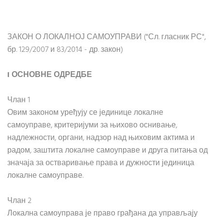
ЗАКОН О ЛОКАЛНОЈ САМОУПРАВИ ("Сл. гласник РС",
бр. 129/2007 и 83/2014 - др. закон)
I ОСНОВНЕ ОДРЕДБЕ
Члан 1
Овим законом уређују се јединице локалне
самоуправе, критеријуми за њихово оснивање,
надлежности, органи, надзор над њиховим актима и
радом, заштита локалне самоуправе и друга питања од
значаја за остваривање права и дужности јединица
локалне самоуправе.
Члан 2
Локална самоуправа је право грађана да управљају