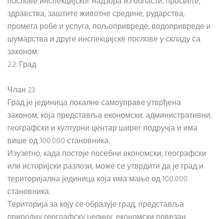
послове инспекцијског надзора из области, просвете,
здравства, заштите животне средине, рударства,
промета робе и услуга, пољопривреде, водопривреде и
шумарства и друге инспекцијске послове у складу са
законом.
2.2. Град
Члан 23
Град је јединица локалне самоуправе утврђена
законом, која представља економски, административни,
географски и културни центар ширег подручја и има
више од 100.000 становника.
Изузетно, када постоје посебни економски, географски
или историјски разлози, може се утврдити да је град и
територијална јединица која има мање од 100.000
становника.
Територија за коју се образује град, представља
природну географску целину, економски повезан