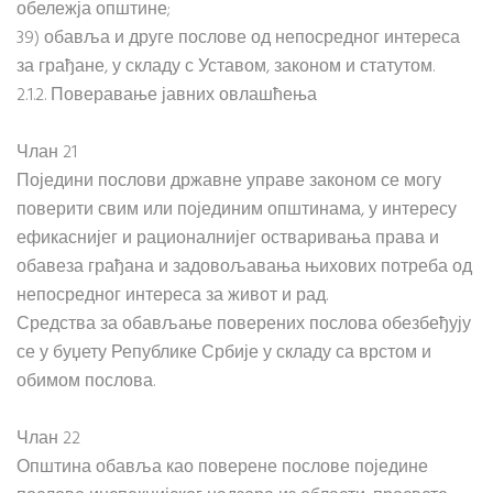
обележја општине;
39) обавља и друге послове од непосредног интереса
за грађане, у складу с Уставом, законом и статутом.
2.1.2. Поверавање јавних овлашћења
Члан 21
Поједини послови државне управе законом се могу
поверити свим или појединим општинама, у интересу
ефикаснијег и рационалнијег остваривања права и
обавеза грађана и задовољавања њихових потреба од
непосредног интереса за живот и рад.
Средства за обављање поверених послова обезбеђују
се у буџету Републике Србије у складу са врстом и
обимом послова.
Члан 22
Општина обавља као поверене послове поједине