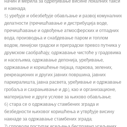
начин и мерила за одређивање висине локалних такси
и накнада;
5) уређује и обезбеђује обављање и развој комуналних
делатности (пречишћавање и дистрибуција воде,
пречишћавање и одвођење атмосферских и отпадних
вода, производња и снабдевање паром и топлом
водом, линијски градски и приградски превоз путника у
друмском саобраћају, одржавање чистоће у градовима
и насељима, одржавање депонија, уређивање,
одржавање и коришћење пијаца, паркова, зелених,
рекреационих и других јавних површина, јавних
паркиралишта, јавна расвета, уређивање и одржавање
гробаља и сахрањивање и др.), као и организационе,
материјалне и друге услове за њихово обављање;
6) стара се о одржавању стамбених зграда и
безбедности њиховог коришћења и утврђује висину
накнаде за одржавање стамбених зграда;
7) спроводи поступак исељења бесправно усељених