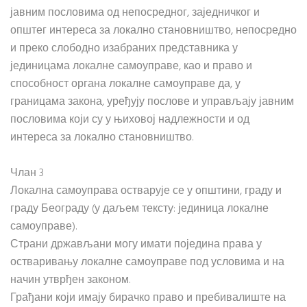
јавним пословима од непосредног, заједничког и
општег интереса за локално становништво, непосредно
и преко слободно изабраних представника у
јединицама локалне самоуправе, као и право и
способност органа локалне самоуправе да, у
границама закона, уређују послове и управљају јавним
пословима који су у њиховој надлежности и од
интереса за локално становништво.
Члан 3
Локална самоуправа остварује се у општини, граду и
граду Београду (у даљем тексту: јединица локалне
самоуправе).
Страни држављани могу имати поједина права у
остваривању локалне самоуправе под условима и на
начин утврђен законом.
Грађани који имају бирачко право и пребивалиште на