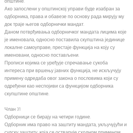
општине.
Ако запослени у општинској управи буде изабран за
одборника, права и обавезе по основу рада мирују му
док траје његов одборнички мандат.
Даном потврђивања одборничког мандата лицима које
је именовала, односно поставила скупштина јединице
локалне самоуправе, престаје функција на коју су
именовани, односно постављени.
Прописи којима се уређује спречавање сукоба
интереса при вршењу јавних функција, не искључују
примену одредаба овог закона о пословима који су
одређени као неспојиви са функцијом одборника
скупштине општине.
Члан 31
Одборници се бирају на четири године.
Одборник има право на заштиту мандата, укључујући и
судску заштиту, која се остварује сходном применом