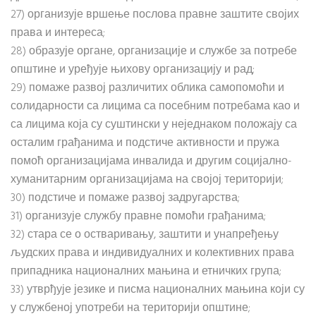
27) организује вршење послова правне заштите својих
права и интереса;
28) образује органе, организације и службе за потребе
општине и уређује њихову организацију и рад;
29) помаже развој различитих облика самопомоћи и
солидарности са лицима са посебним потребама као и
са лицима која су суштински у неједнаком положају са
осталим грађанима и подстиче активности и пружа
помоћ организацијама инвалида и другим социјално-
хуманитарним организацијама на својој територији;
30) подстиче и помаже развој задругарства;
31) организује службу правне помоћи грађанима;
32) стара се о остваривању, заштити и унапређењу
људских права и индивидуалних и колективних права
припадника националних мањина и етничких група;
33) утврђује језике и писма националних мањина који су
у службеној употреби на територији општине;