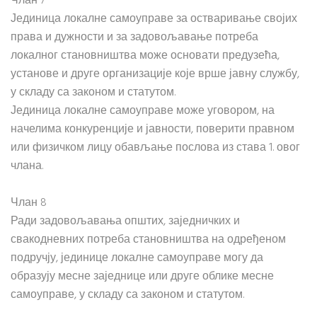
Члан 7
Јединица локалне самоуправе за остваривање својих
права и дужности и за задовољавање потреба
локалног становништва може основати предузећа,
установе и друге организације које врше јавну службу,
у складу са законом и статутом.
Јединица локалне самоуправе може уговором, на
начелима конкуренције и јавности, поверити правном
или физичком лицу обављање послова из става 1. овог
члана.
Члан 8
Ради задовољавања општих, заједничких и
свакодневних потреба становништва на одређеном
подручју, јединице локалне самоуправе могу да
образују месне заједнице или друге облике месне
самоуправе, у складу са законом и статутом.