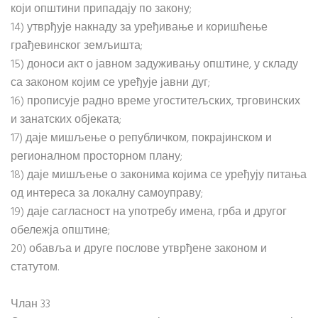
који општини припадају по закону;
14) утврђује накнаду за уређивање и коришћење
грађевинског земљишта;
15) доноси акт о јавном задуживању општине, у складу
са законом којим се уређује јавни дуг;
16) прописује радно време угоститељских, трговинских
и занатских објеката;
17) даје мишљење о републичком, покрајинском и
регионалном просторном плану;
18) даје мишљење о законима којима се уређују питања
од интереса за локалну самоуправу;
19) даје сагласност на употребу имена, грба и другог
обележја општине;
20) обавља и друге послове утврђене законом и
статутом.
Члан 33