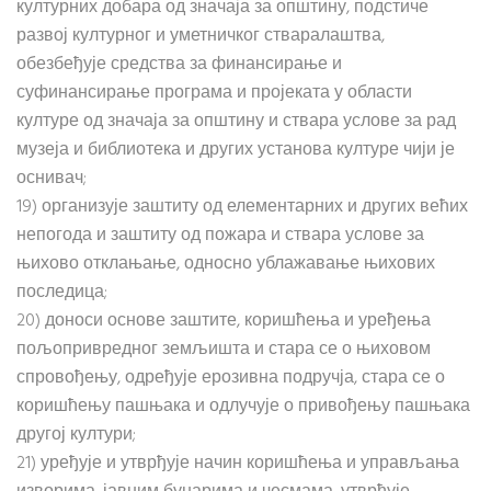
културних добара од значаја за општину, подстиче
развој културног и уметничког стваралаштва,
обезбеђује средства за финансирање и
суфинансирање програма и пројеката у области
културе од значаја за општину и ствара услове за рад
музеја и библиотека и других установа културе чији је
оснивач;
19) организује заштиту од елементарних и других већих
непогода и заштиту од пожара и ствара услове за
њихово отклањање, односно ублажавање њихових
последица;
20) доноси основе заштите, коришћења и уређења
пољопривредног земљишта и стара се о њиховом
спровођењу, одређује ерозивна подручја, стара се о
коришћењу пашњака и одлучује о привођењу пашњака
другој култури;
21) уређује и утврђује начин коришћења и управљања