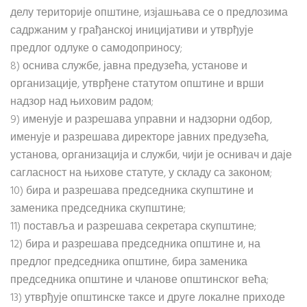
делу територије општине, изјашњава се о предлозима
садржаним у грађанској иницијативи и утврђује
предлог одлуке о самодоприносу;
8) оснива службе, јавна предузећа, установе и
организације, утврђене статутом општине и врши
надзор над њиховим радом;
9) именује и разрешава управни и надзорни одбор,
именује и разрешава директоре јавних предузећа,
установа, организација и служби, чији је оснивач и даје
сагласност на њихове статуте, у складу са законом;
10) бира и разрешава председника скупштине и
заменика председника скупштине;
11) поставља и разрешава секретара скупштине;
12) бира и разрешава председника општине и, на
предлог председника општине, бира заменика
председника општине и чланове општинског већа;
13) утврђује општинске таксе и друге локалне приходе