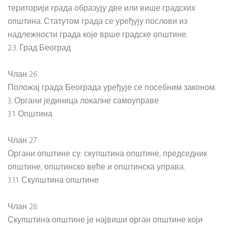
територији града образују две или више градских
општина. Статутом града се уређују послови из
надлежности града које врше градске општине.
2.3. Град Београд
Члан 26
Положај града Београда уређује се посебним законом.
3. Органи јединица локалне самоуправе
3.1. Општина
Члан 27
Органи општине су: скупштина општине, председник
општине, општинско веће и општинска управа.
3.1.1. Скупштина општине
Члан 28
Скупштина општине је највиши орган општине који