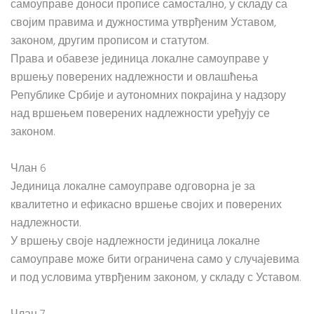
самоуправе доноси прописе самостално, у складу са
својим правима и дужностима утврђеним Уставом,
законом, другим прописом и статутом.
Права и обавезе јединица локалне самоуправе у
вршењу поверених надлежности и овлашћења
Републике Србије и аутономних покрајина у надзору
над вршењем поверених надлежности уређују се
законом.
Члан 6
Јединица локалне самоуправе одговорна је за
квалитетно и ефикасно вршење својих и поверених
надлежности.
У вршењу своје надлежности јединица локалне
самоуправе може бити ограничена само у случајевима
и под условима утврђеним законом, у складу с Уставом.