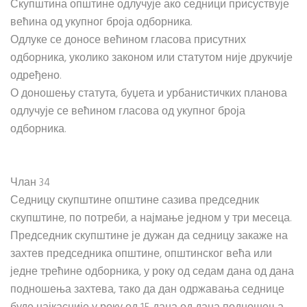
Скупштина општине одлучује ако седници присуствује
већина од укупног броја одборника.
Одлуке се доносе већином гласова присутних
одборника, уколико законом или статутом није друкчије
одређено.
О доношењу статута, буџета и урбанистичких планова
одлучује се већином гласова од укупног броја
одборника.
Члан 34
Седницу скупштине општине сазива председник
скупштине, по потреби, а најмање једном у три месеца.
Председник скупштине је дужан да седницу закаже на
захтев председника општине, општинског већа или
једне трећине одборника, у року од седам дана од дана
подношења захтева, тако да дан одржавања седнице