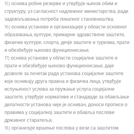
15) оснива робне резерве и утврђује њихов обим и
структуру, уз сагласност надлежног министарства, ради
задовољавања потреба локалног становништва;
16) оснива установе и организације у области основног
образовања, културе, примарне здравствене заштите,
физичке културе, спорта, дечје заштите и туризма, прати
и обезбеђује њихово функционисање;
17) оснива установе у области социјалне заштите и
прати и обезбеђује њихово функционисање, даје
дозволе за почетак рада установа социјалне заштите
које оснивају друга правна и физичка лица, утврђује
испуњеност услова за пружање услуга социјалне
заштите, утврђује нормативе и стандарде за обављање
делатности установа чији је оснивач, доноси прописе о
правима у социјалној заштити и обавља послове
државног старатеља;
18) организује вршење послова у вези са заштитом