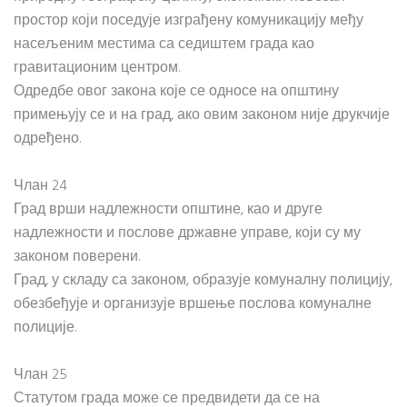
простор који поседује изграђену комуникацију међу
насељеним местима са седиштем града као
гравитационим центром.
Одредбе овог закона које се односе на општину
примењују се и на град, ако овим законом није друкчије
одређено.
Члан 24
Град врши надлежности општине, као и друге
надлежности и послове државне управе, који су му
законом поверени.
Град, у складу са законом, образује комуналну полицију,
обезбеђује и организује вршење послова комуналне
полиције.
Члан 25
Статутом града може се предвидети да се на