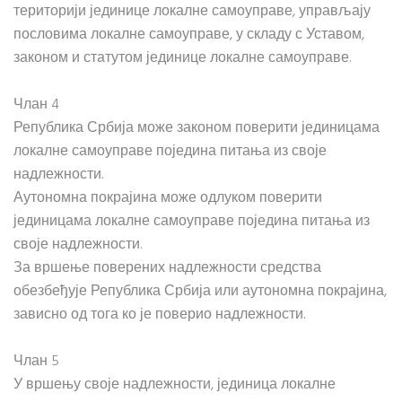
територији јединице локалне самоуправе, управљају
пословима локалне самоуправе, у складу с Уставом,
законом и статутом јединице локалне самоуправе.
Члан 4
Република Србија може законом поверити јединицама
локалне самоуправе поједина питања из своје
надлежности.
Аутономна покрајина може одлуком поверити
јединицама локалне самоуправе поједина питања из
своје надлежности.
За вршење поверених надлежности средства
обезбеђује Република Србија или аутономна покрајина,
зависно од тога ко је поверио надлежности.
Члан 5
У вршењу своје надлежности, јединица локалне