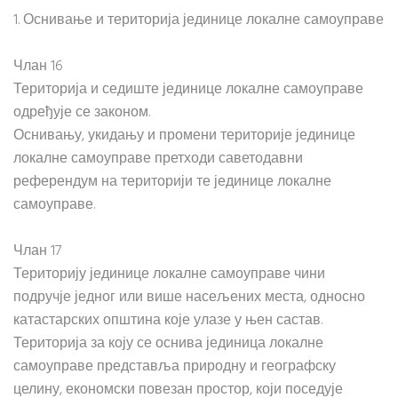
1. Оснивање и територија јединице локалне самоуправе
Члан 16
Територија и седиште јединице локалне самоуправе
одређује се законом.
Оснивању, укидању и промени територије јединице
локалне самоуправе претходи саветодавни
референдум на територији те јединице локалне
самоуправе.
Члан 17
Територију јединице локалне самоуправе чини
подручје једног или више насељених места, односно
катастарских општина које улазе у њен састав.
Територија за коју се оснива јединица локалне
самоуправе представља природну и географску
целину, економски повезан простор, који поседује