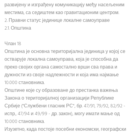
развијену и изграђену комуникацију међу насељеним
местима, са седиштем као гравитационим центром.
2. Правни статус јединице локалне самоуправе
2.1. Општина
Члан 18
Општина је основна територијална јединица у којој се
остварује локална самоуправа, која је способна да
преко својих органа самостално врши сва права и
дужности из своје надлежности и која има најмање
10.000 становника.
Општине које су образоване до престанка важења
Закона о територијалној организацији Републике
Србије ("Службени гласник РС", бр. 47/91, 79/92, 82/92 -
испр., 47/94 и 49/99 - др. закон), могу имати мање од
10.000 становника.
Изузетно, када постоје посебни економски, географски