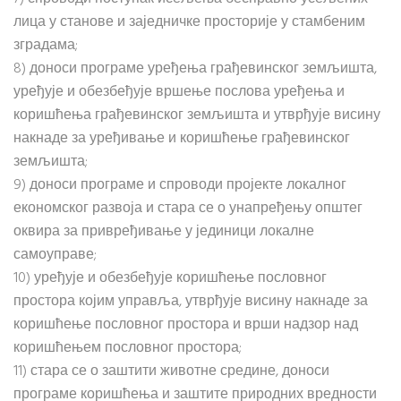
лица у станове и заједничке просторије у стамбеним
зградама;
8) доноси програме уређења грађевинског земљишта,
уређује и обезбеђује вршење послова уређења и
коришћења грађевинског земљишта и утврђује висину
накнаде за уређивање и коришћење грађевинског
земљишта;
9) доноси програме и спроводи пројекте локалног
економског развоја и стара се о унапређењу општег
оквира за привређивање у јединици локалне
самоуправе;
10) уређује и обезбеђује коришћење пословног
простора којим управља, утврђује висину накнаде за
коришћење пословног простора и врши надзор над
коришћењем пословног простора;
11) стара се о заштити животне средине, доноси
програме коришћења и заштите природних вредности