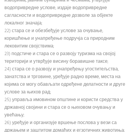
изворима, јавним бунарима и чесмама, утврђује
водопривредне услове, издаје водопривредне
сагласности и водопривредне дозволе за објекте
локалног значаја;
22) стара се и обезбеђује услове за очување,
коришћење и унапређење подручја са природним
лековитим својствима;
23) подстиче и стара се о развоју туризма на својој
територији и утврђује висину боравишне таксе;
24) стара се о развоју и унапређењу угоститељства,
занатства и трговине, уређује радно време, места на
којима се могу обављати одређене делатности и друге
услове за њихов рад;
25) управља имовином општине и користи средства у
државној својини и стара се о њиховом очувању и
увећању;
26) уређује и организује вршење послова у вези са
држањем и заштитом домаћих и егзотичних животиња;