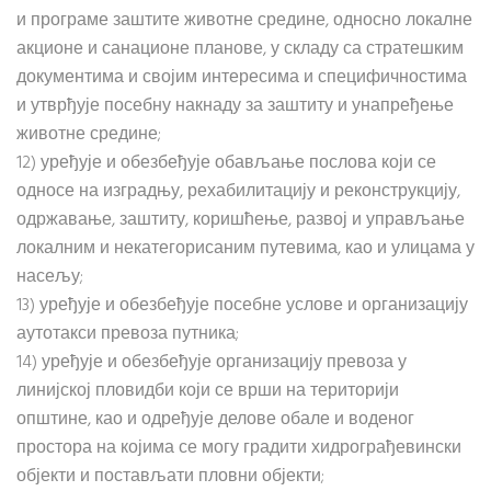
и програме заштите животне средине, односно локалне
акционе и санационе планове, у складу са стратешким
документима и својим интересима и специфичностима
и утврђује посебну накнаду за заштиту и унапређење
животне средине;
12) уређује и обезбеђује обављање послова који се
односе на изградњу, рехабилитацију и реконструкцију,
одржавање, заштиту, коришћење, развој и управљање
локалним и некатегорисаним путевима, као и улицама у
насељу;
13) уређује и обезбеђује посебне услове и организацију
аутотакси превоза путника;
14) уређује и обезбеђује организацију превоза у
линијској пловидби који се врши на територији
општине, као и одређује делове обале и воденог
простора на којима се могу градити хидрограђевински
објекти и постављати пловни објекти;