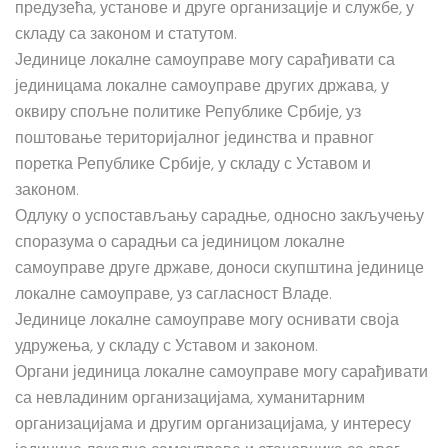
предузећа, установе и друге организације и службе, у
складу са законом и статутом.
Јединице локалне самоуправе могу сарађивати са
јединицама локалне самоуправе других држава, у
оквиру спољне политике Републике Србије, уз
поштовање територијалног јединства и правног
поретка Републике Србије, у складу с Уставом и
законом.
Одлуку о успостављању сарадње, односно закључењу
споразума о сарадњи са јединицом локалне
самоуправе друге државе, доноси скупштина јединице
локалне самоуправе, уз сагласност Владе.
Јединице локалне самоуправе могу оснивати своја
удружења, у складу с Уставом и законом.
Органи јединица локалне самоуправе могу сарађивати
са невладиним организацијама, хуманитарним
организацијама и другим организацијама, у интересу