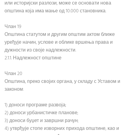
или историјски разлози, може се основати нова
општина која има мање од 10.000 становника.
Члан 19
Општина статутом и другим општим актом ближе
уређује начин, услове и облике вршења права и
дужности из своје надлежности.
2.1.1. Надлежност општине
Члан 20
Општина, преко својих органа, у складу с Уставом и
законом:
1) доноси програме развоја;
2) доноси урбанистичке планове;
3) доноси буџет и завршни рачун;
4) утврђује стопе изворних прихода општине, као и