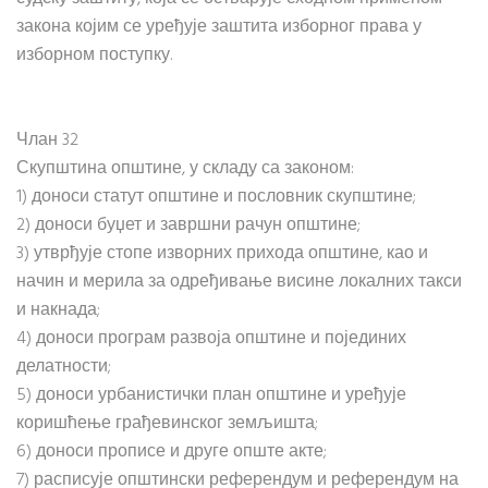
закона којим се уређује заштита изборног права у
изборном поступку.
Члан 32
Скупштина општине, у складу са законом:
1) доноси статут општине и пословник скупштине;
2) доноси буџет и завршни рачун општине;
3) утврђује стопе изворних прихода општине, као и
начин и мерила за одређивање висине локалних такси
и накнада;
4) доноси програм развоја општине и појединих
делатности;
5) доноси урбанистички план општине и уређује
коришћење грађевинског земљишта;
6) доноси прописе и друге опште акте;
7) расписује општински референдум и референдум на