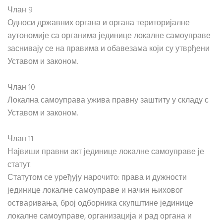
Члан 9
Односи државних органа и органа територијалне
аутономије са органима јединице локалне самоуправе
заснивају се на правима и обавезама који су утврђени
Уставом и законом.
Члан 10
Локална самоуправа ужива правну заштиту у складу с
Уставом и законом.
Члан 11
Највиши правни акт јединице локалне самоуправе је
статут.
Статутом се уређују нарочито: права и дужности
јединице локалне самоуправе и начин њиховог
остваривања, број одборника скупштине јединице
локалне самоуправе, организација и рад органа и