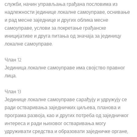
служби, начин управљања грађана пословима из
надлежности јединице локалне самоуправе, оснивање
и рад месне заједнице и других облика месне
самоуправе, услови за покретање грађанске
иницијативе и друга питања од значаја за јединицу
локалне самоуправе.
Члан 12
Јединица локалне самоуправе има својство правног
лица.
Члан 13
Јединице локалне самоуправе сарађују и удружују се
ради остваривања заједничких циљева, планова и
програма развоја, као и других потреба од заједничког
интереса и ради њиховог остваривања могу
удруживати средства и образовати заједничке органе,