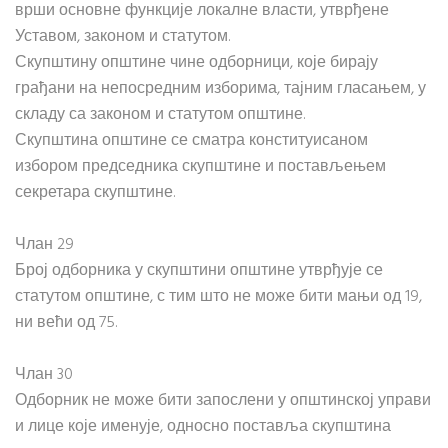
врши основне функције локалне власти, утврђене
Уставом, законом и статутом.
Скупштину општине чине одборници, које бирају
грађани на непосредним изборима, тајним гласањем, у
складу са законом и статутом општине.
Скупштина општине се сматра конституисаном
избором председника скупштине и постављењем
секретара скупштине.
Члан 29
Број одборника у скупштини општине утврђује се
статутом општине, с тим што не може бити мањи од 19,
ни већи од 75.
Члан 30
Одборник не може бити запослени у општинској управи
и лице које именује, односно поставља скупштина