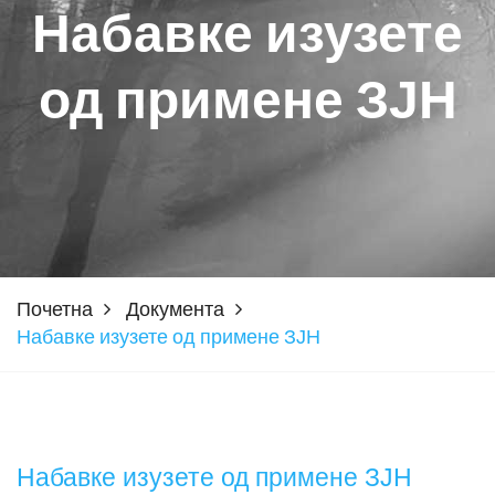
Набавке изузете
од примене ЗЈН
Почетна
Документа
Набавке изузете од примене ЗЈН
Набавке изузете од примене ЗЈН