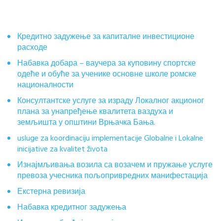
Кредитно задужење за капиталне инвестиционе
расходе
Набавка добара – ваучера за куповину спортске
одеће и обуће за ученике основне школе ромске
националности
Консултантске услуге за израду Локалног акционог
плана за унапређење квалитета ваздуха и
земљишта у општини Врњачка Бања.
usluge za koordinaciju implementacije Globalne i Lokalne
inicijative za kvalitet života
Изнајмљивања возила са возачем и пружање услуге
превоза учесника пољопривредних манифестација
Екстерна ревизија
Набавка кредитног задужења