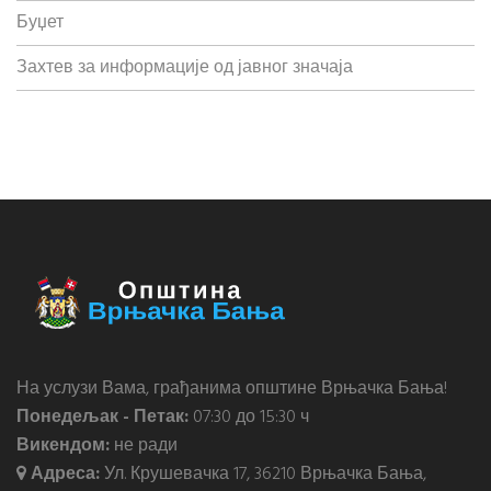
Буџет
Захтев за информације од јавног значаја
На услузи Вама, грађанима општине Врњачка Бања!
Понедељак - Петак:
07:30 до 15:30 ч
Викендом:
не ради
Адреса:
Ул. Крушевачка 17, 36210 Врњачка Бања,