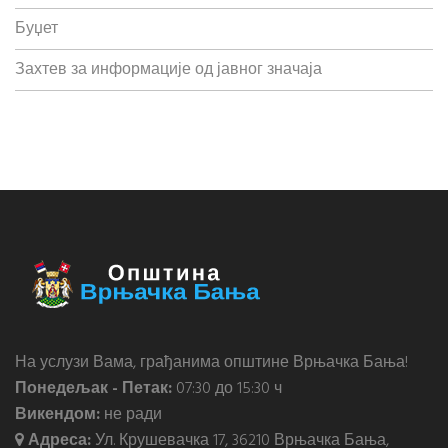
Буџет
Захтев за информације од јавног значаја
На услузи Вама, грађанима општине Врњачка Бања!
Понедељак - Петак:
07:30 до 15:30 ч
Викендом:
не ради
Адреса:
Ул. Крушевачка 17, 36210 Врњачка Бања,