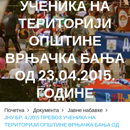
УЧЕНИКА НА
ТЕРИТОРИЈИ
ОПШТИНЕ
ВРЊАЧКА БАЊА
ОД 23.04.2015.
ГОДИНЕ
Почетна
Документа
Јавне набавке
ЈНУ БР. 4/2015 ПРЕВОЗ УЧЕНИКА НА
ТЕРИТОРИЈИ ОПШТИНЕ ВРЊАЧКА БАЊА ОД