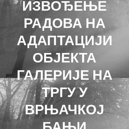
ИЗВОЂЕЊЕ
РАДОВА НА
АДАПТАЦИЈИ
ОБЈЕКТА
ГАЛЕРИЈЕ НА
ТРГУ У
ВРЊАЧКОЈ
БАЊИ