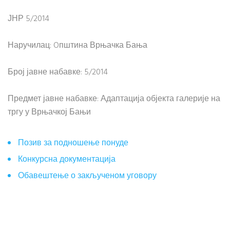
ЈНР 5/2014
Наручилац: Oпштина Врњачка Бања
Број јавне набавке: 5/2014
Предмет јавне набавке: Адаптација објекта галерије на
тргу у Врњачкој Бањи
Позив за подношење понуде
Конкурсна документација
Обавештење о закљученом уговору