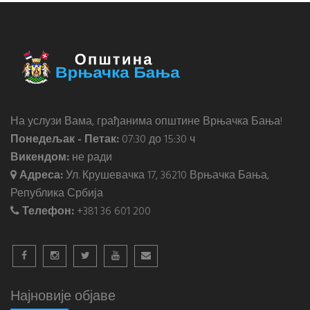
На услузи Вама, грађанима општине Врњачка Бања!
Понедељак - Петак:
07:30 до 15:30 ч
Викендом:
не ради
Адреса:
Ул. Крушевачка 17, 36210 Врњачка Бања,
Република Србија
Телефон:
+381 36 601 200
Најновије објаве