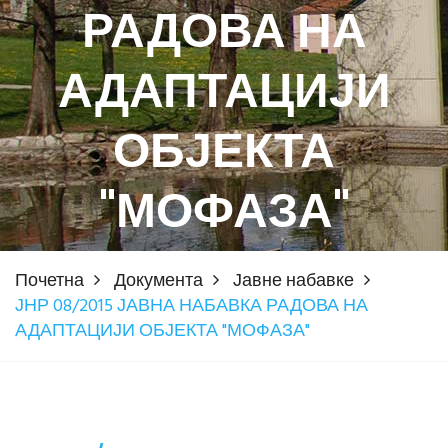
РАДОВА НА
АДАПТАЦИЈИ
ОБЈЕКТА
"МОФАЗА"
Почетна
Документа
Јавне набавке
ЈНР 08/2015 ЈАВНА НАБАВКА РАДОВА НА
АДАПТАЦИЈИ ОБЈЕКТА "МОФАЗА"