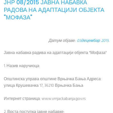
ЈНР 08/2015 ЈАВНА НАБАВКА
РАДОВА НА АДАПТАЦИЈИ ОБЈЕКТА
"МОФАЗА"
Датум објаве:
03.децембар 2015.
Јавна набавка радива на адаптацији објекта "Мофаза"
1. Назив наручиоца:
Општинска управа општине Врњачка Бања Адреса:
улица Крушевачка 17, 36210 Врњачка Бања
Интернет страница: www.vrnjackabanja.gov.rs
2. Врста поступка јавне набавке: