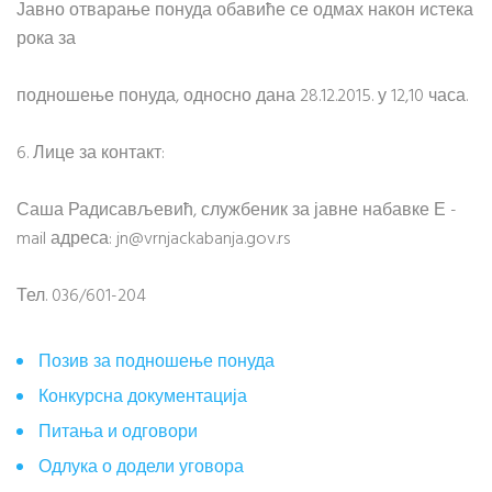
Јавно отварање понуда обавиће се одмах након истека
рока за
подношење понуда, односно дана 28.12.2015. у 12,10 часа.
6. Лице за контакт:
Саша Радисављевић, службеник за јавне набавке Е -
mail адреса: jn@vrnjackabanja.gov.rs
Тел. 036/601-204
Позив за подношење понуда
Конкурсна документација
Питања и одговори
Одлука о додели уговора