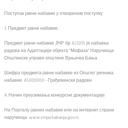
Поступак јавне набавке у отвореном поступку.
3. Предмет јавне набавке :
Предмет јавне набавке ЈНР бр. 8/2015 је набавка
радова на Адаптацији објекта "Мофаза" Наручиоца
Општинске управе општине Врњачка Бања
Шифра предмета јавне набавке из Општег речника
набавки: 45000000 –Грађевински радови
4. Начин преузимања конкурсне документације:
На Порталу јавних набавки или на интернет страни
наручиоца: www.vrnjackabanja.gov.rs