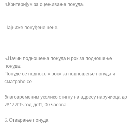
4.Критеријум за оцењивање понуда:
Најниже понуђене цене.
5.Начин подношења понуда и рок за подношење
понуда:
Понуде се подносе у року за подношење понуда и
сматраће се
благовременим уколико стигну на адресу наручиоца до
28.12.2015.год. до12, 00 часова.
6. Отварање понуда: