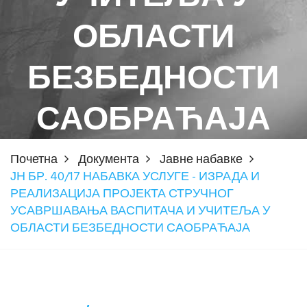
ОБЛАСТИ
БЕЗБЕДНОСТИ
САОБРАЋАЈА
Почетна
Документа
Јавне набавке
ЈН БР. 40/17 НАБАВКА УСЛУГЕ - ИЗРАДА И
РЕАЛИЗАЦИЈА ПРОЈЕКТА СТРУЧНОГ
УСАВРШАВАЊА ВАСПИТАЧА И УЧИТЕЉА У
ОБЛАСТИ БЕЗБЕДНОСТИ САОБРАЋАЈА