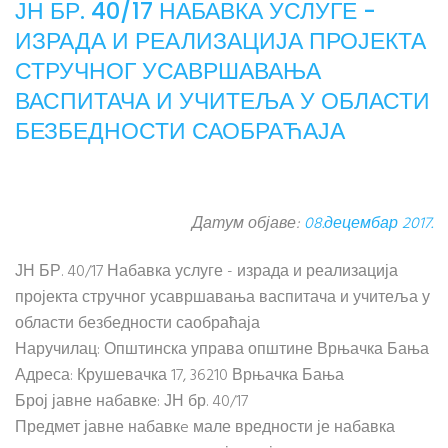
ЈН БР. 40/17 НАБАВКА УСЛУГЕ -
ИЗРАДА И РЕАЛИЗАЦИЈА ПРОЈЕКТА
СТРУЧНОГ УСАВРШАВАЊА
ВАСПИТАЧА И УЧИТЕЉА У ОБЛАСТИ
БЕЗБЕДНОСТИ САОБРАЋАЈА
Датум објаве:
08.децембар 2017.
ЈН БР. 40/17 Набавка услуге - израда и реализација
пројекта стручног усавршавања васпитача и учитеља у
области безбедности саобраћаја
Наручилац: Општинска управа општине Врњачка Бања
Адреса: Крушевачка 17, 36210 Врњачка Бања
Број јавне набавке: ЈН бр. 40/17
Предмет јавне набавкe мале вредности је набавка