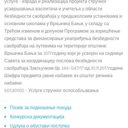
услуге - израда и реализација пројекта стручног
усавршавања васпитача и учитеља у области
безбедности саобраћаја у предшколским установама и
основним школама у Врњачкој Бањи, у складу са
Трећом изменом и допуном Програмом за коришћење
средстава за финансирање унапређења безбедности
саобраћаја на путевима на територији општине
Врњачка Бања за 2017.годину који је усвојен на седници
Савета за координацију послова безбедности
саобраћаја Закључком бр. 344-1347/17 од 30.11.2017.године.
Шифра предмета јавне набавке из општег речника
набавки
80530000 - Услуге стручног оспособљавања
Позив за подношење понуда
Конкурсна документација
Oдлука о обустави поступка