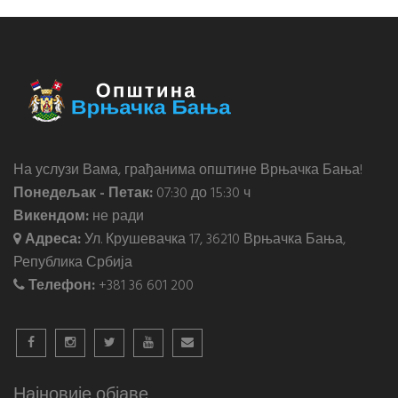
На услузи Вама, грађанима општине Врњачка Бања!
Понедељак - Петак:
07:30 до 15:30 ч
Викендом:
не ради
Адреса:
Ул. Крушевачка 17, 36210 Врњачка Бања,
Република Србија
Телефон:
+381 36 601 200
Најновије објаве