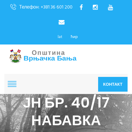
Телефон: +381 36 601 200
lat
ћир
КОНТАКТ
ЈН БР. 40/17
НАБАВКА