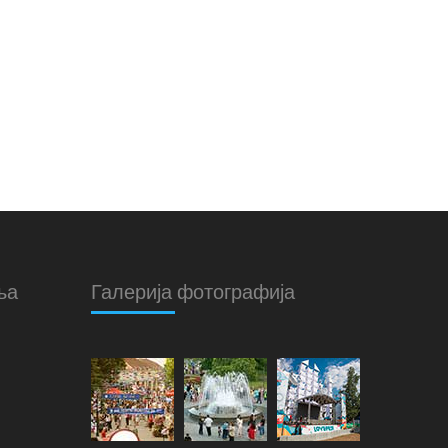
ња
Галерија фотографија