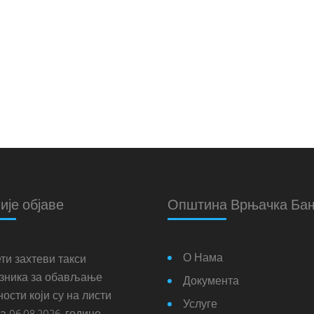
ије објаве
Општина Врњачка Ба
О Нама
ти захтеви такси
зника за обављање
Документа
ости који су на листи
Услуге