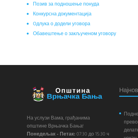
Позив за подношење понуда
Конкурсна документација
Oдлука о додели уговора
Обавештење о закљученом уговору
Најнов
Подне
На услузи Вама, грађанима
прево
општине Врњачка Бања!
делатн
Понедељак - Петак:
07:30 до 15:30 ч