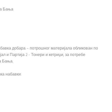
ка Бања
набавка добара – потрошног материјала обликован по
јал и Партија 2 - Тонери и кетриџи, за потребе
а Бања.
ка набавки: