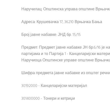
Наручилац: Општинска управа општине Врњач
Адреса: Крушевачка 17, 36210 Врњачка Бања
Број јавне набавке: ЈНД бр. 15/15
Предмет: Предмет јавне набавке ЈН бр.6/16 је 
партијама и то Партија 1 - Канцеларијски матери
Наручиоца Општинске управе општине Врњачк
Шифра предмета јавне набавке из општег речни
30192000 - Канцеларијски материјал
301400000 - Тонери и кетриџи