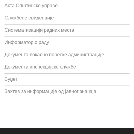
Акта Општинске управе
Службене евиденције
Систематизацији радних места
Информатор о раду
Документа локално пореске администрације
Документа инспекцијске службе
Буџет
Захтев за информације од јавног значаја