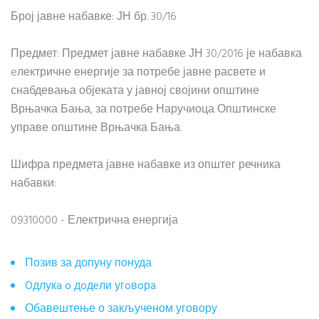
Број јавне набавке: ЈН бр. 30/16
Предмет: Предмет јавне набавке ЈН 30/2016 је набавка
eлектричне енергије за потребе јавне расвете и
снабдевања објеката у јавној својини општине
Врњачка Бања, за потребе Наручиоца Општинске
управе општине Врњачка Бања.
Шифра предмета јавне набавке из општег речника
набавки:
09310000 - Електрична енергија
Позив за допуну понуда
Oдлукa o дoдeли угoвoрa
Обавештење о закљученом уговору