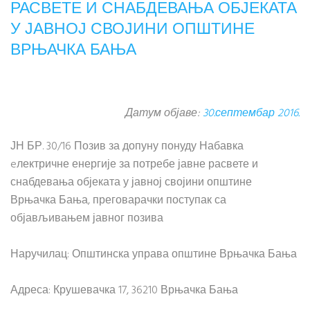
РАСВЕТЕ И СНАБДЕВАЊА ОБЈЕКАТА
У ЈАВНОЈ СВОЈИНИ ОПШТИНЕ
ВРЊАЧКА БАЊА
Датум објаве:
30.септембар 2016.
ЈН БР. 30/16 Позив за допуну понуду Набавка
eлектричне енергије за потребе јавне расвете и
снабдевања објеката у јавној својини општине
Врњачка Бања, преговарачки поступак са
објављивањем јавног позива
Наручилац: Општинска управа општине Врњачка Бања
Адреса: Крушевачка 17, 36210 Врњачка Бања