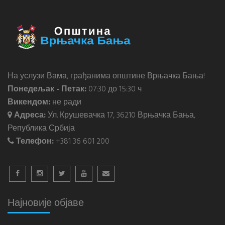
На услузи Вама, грађанима општине Врњачка Бања!
Понедељак - Петак:
07:30 до 15:30 ч
Викендом:
не ради
Адреса:
Ул. Крушевачка 17, 36210 Врњачка Бања,
Република Србија
Телефон:
+381 36 601 200
Најновије објаве