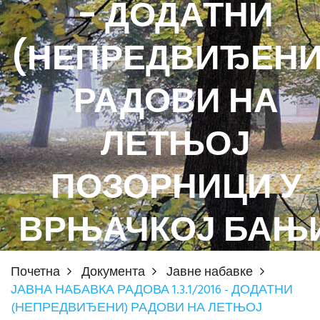
- ДОДАТНИ
(НЕПРЕДВИЂЕНИ
РАДОВИ НА
ЛЕТЊОЈ
ПОЗОРНИЦИ У
ВРЊАЧКОЈ БАЊ
Почетна
Документа
Јавне набавке
ЈАВНА НАБАВКА РАДОВА 1.3.1/2016 - ДОДАТНИ
(НЕПРЕДВИЂЕНИ) РАДОВИ НА ЛЕТЊОЈ