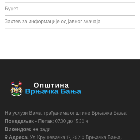
Буџет
Захтев за информације од јавног значаја
На услузи Вама, грађанима општине Врњачка Бања!
Понедељак - Петак:
07:30 до 15:30 ч
Викендом:
не ради
Адреса:
Ул. Крушевачка 17, 36210 Врњачка Бања,