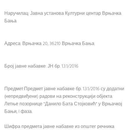
Наручилац: Јавна установа Културни центар Врњачка
Бања
Адреса: Врњачка 20, 36210 Врњачка Бања
Број јавне набавке: ЈН бр. 1.3.1/2016
Предмет:Предмет јавне набавке бр. 1.3.1/2016 су додатни
(непредвиђени) радови на реконструкцији објекта
Летње позорнице "Данило Бата Стојковић" у Врњачкој
Бањи, I фаза.
Шифра предмета јавне набавке из општег речника