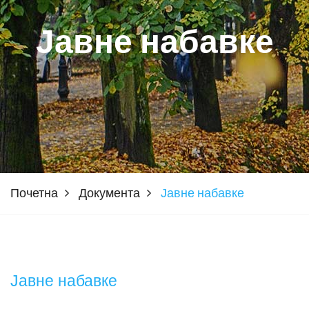
Јавне набавке
Почетна
Документа
Јавне набавке
Јавне набавке