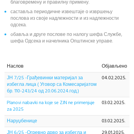
благовремену и правилну примену.
саставља периодичне извештаје о извршењу
послова из своје надлежности и из надлежности
одсека.
oбавља и друге послове по налогу шефа Службе,
шефа Одсека и начелника Општинске управе.
Наслов
Објављено
ЈН 7/25 -Грађевинки материјал за
04.02.2025.
избегла лица ( Уговор са Комесаријатом
бр. 110-243/24 од 20.06.2024.год.)
Planovi nabavki na koje se ZJN ne primenjuje
03.02.2025.
za 2025
Наруџбенице
03.02.2025.
ЈН 6/25 -Огревно дрво за избегла и
29.01.2025.