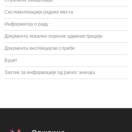
Службене евиденције
Систематизацији радних места
Информатор о раду
Документа локално пореске администрације
Документа инспекцијске службе
Буџет
Захтев за информације од јавног значаја