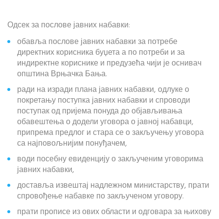
Одсек за послове јавних набавки:
обавља послове јавних набавки за потребе
директних корисника буџета а по потреби и за
индиректне кориснике и предузећа чији је оснивач
општина Врњачка Бања.
ради на изради плана јавних набавки, одлуке о
покретању поступка јавних набавки и спроводи
поступак од пријема понуда до објављивања
обавештења о додели уговора о јавној набавци,
припрема предлог и стара се о закључењу уговора
са најповољнијим понуђачем,
води посебну евиденцију о закљученим уговорима
јавних набавки,
доставља извештај надлежном министарству, прати
спровођење набавке по закљученом уговору.
прати прописе из ових области и одговара за њихову