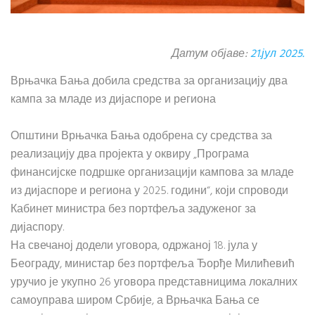
Датум објаве:
21.јул 2025.
Врњачка Бања добила средства за организацију два
кампа за младе из дијаспоре и региона
Општини Врњачка Бања одобрена су средства за
реализацију два пројекта у оквиру „Програма
финансијске подршке организацији кампова за младе
из дијаспоре и региона у 2025. години“, који спроводи
Кабинет министра без портфеља задуженог за
дијаспору.
На свечаној додели уговора, одржаној 18. јула у
Београду, министар без портфеља Ђорђе Милићевић
уручио је укупно 26 уговора представницима локалних
самоуправа широм Србије, а Врњачка Бања се