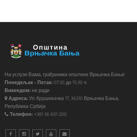
На услузи Вама, грађанима општине Врњачка Бања!
Понедељак - Петак:
07:30 до 15:30 ч
Викендом:
не ради
Адреса:
Ул. Крушевачка 17, 36210 Врњачка Бања,
Република Србија
Телефон:
+381 36 601 200