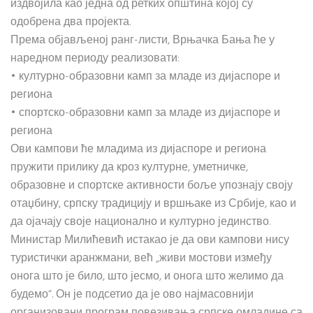
издвојила као једна од ретких општина којој су
одобрена два пројекта.
Према објављеној ранг-листи, Врњачка Бања ће у
наредном периоду реализовати:
• културно-образовни камп за младе из дијаспоре и
региона
• спортско-образовни камп за младе из дијаспоре и
региона
Ови кампови ће младима из дијаспоре и региона
пружити прилику да кроз културне, уметничке,
образовне и спортске активности боље упознају своју
отаџбину, српску традицију и вршњаке из Србије, као и
да ојачају своје национално и културно јединство.
Министар Милићевић истакао је да ови кампови нису
туристички аранжмани, већ „живи мостови између
онога што је било, што јесмо, и онога што желимо да
будемо“. Он је подсетио да је ово најмасовнији