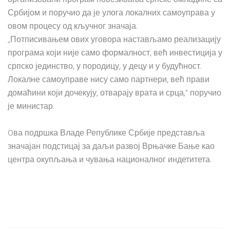
организовани програм повезивања српске омладине са
Србијом и поручио да је улога локалних самоуправа у
овом процесу од кључног значаја.
„Потписивањем ових уговора настављамо реализацију
програма који није само формалност, већ инвестиција у
српско јединство, у породицу, у децу и у будућност.
Локалне самоуправе нису само партнери, већ прави
домаћини који дочекују, отварају врата и срца,“ поручио
је министар.
Oва подршка Владе Републике Србије представља
значајан подстицај за даљи развој Врњачке Бање као
центра окупљања и чувања националног индетитета.