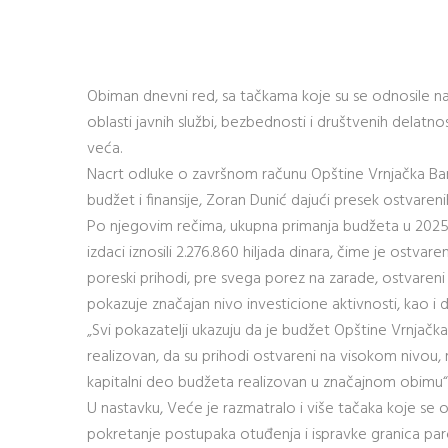
Obiman dnevni red, sa tačkama koje su se odnosile na fi
oblasti javnih službi, bezbednosti i društvenih delatn
veća.
Nacrt odluke o završnom računu Opštine Vrnjačka Banj
budžet i finansije, Zoran Dunić dajući presek ostvaren
Po njegovim rečima, ukupna primanja budžeta u 2025. go
izdaci iznosili 2.276.860 hiljada dinara, čime je ostvare
poreski prihodi, pre svega porez na zarade, ostvareni
pokazuje značajan nivo investicione aktivnosti, kao i da
„Svi pokazatelji ukazuju da je budžet Opštine Vrnjačka
realizovan, da su prihodi ostvareni na visokom nivou, 
kapitalni deo budžeta realizovan u značajnom obimu“, 
U nastavku, Veće je razmatralo i više tačaka koje se
pokretanje postupaka otuđenja i ispravke granica parc