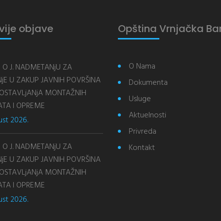
vije objave
Opština Vrnjačka Ba
O Nama
 O J. NADMETANjU ZA
jE U ZAKUP JAVNIH POVRŠINA
Dokumenta
POSTAVLjANjA MONTAŽNIH
Usluge
ATA I OPREME
Aktuelnosti
ust 2026.
Privreda
 O J. NADMETANjU ZA
Kontakt
jE U ZAKUP JAVNIH POVRŠINA
POSTAVLjANjA MONTAŽNIH
ATA I OPREME
ust 2026.