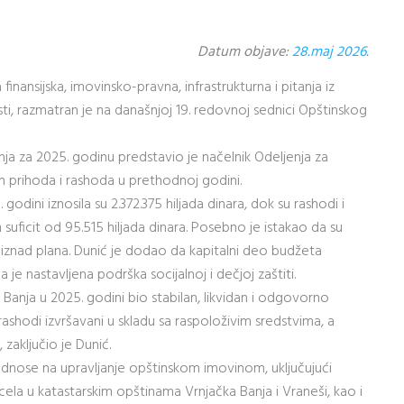
Datum objave:
28.maj 2026.
nansijska, imovinsko-pravna, infrastrukturna i pitanja iz
osti, razmatran je na današnjoj 19. redovnoj sednici Opštinskog
a za 2025. godinu predstavio je načelnik Odeljenja za
ih prihoda i rashoda u prethodnoj godini.
dini iznosila su 2.372.375 hiljada dinara, dok su rashodi i
n suficit od 95.515 hiljada dinara. Posebno je istakao da su
 iznad plana. Dunić je dodao da kapitalni deo budžeta
 je nastavljena podrška socijalnoj i dečjoj zaštiti.
 Banja u 2025. godini bio stabilan, likvidan i odgovorno
rashodi izvršavani u skladu sa raspoloživim sredstvima, a
zaključio je Dunić.
 odnose na upravljanje opštinskom imovinom, uključujući
ela u katastarskim opštinama Vrnjačka Banja i Vraneši, kao i