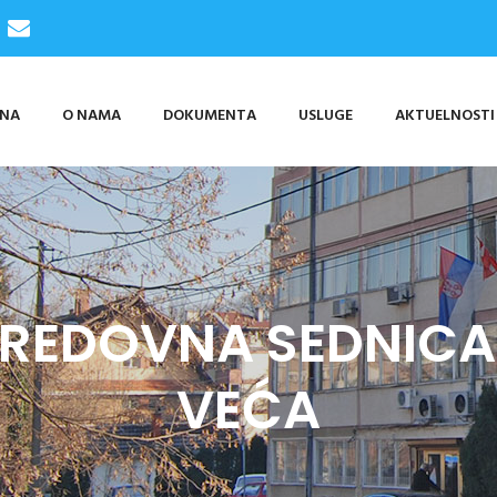
TNA
O NAMA
DOKUMENTA
USLUGE
AKTUELNOSTI
 REDOVNA SEDNIC
VEĆA