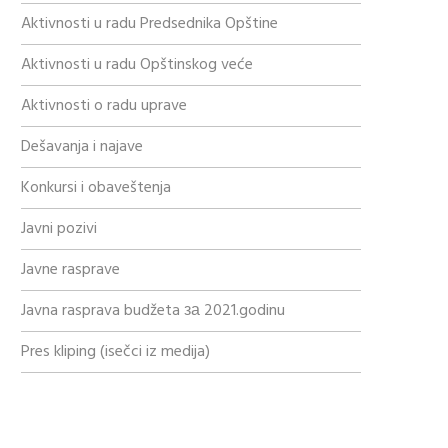
Aktivnosti u radu Predsednika Opštine
Aktivnosti u radu Opštinskog veće
Aktivnosti o radu uprave
Dešavanja i najave
Konkursi i obaveštenja
Javni pozivi
Javne rasprave
Javna rasprava budžeta за 2021.godinu
Pres kliping (isečci iz medija)