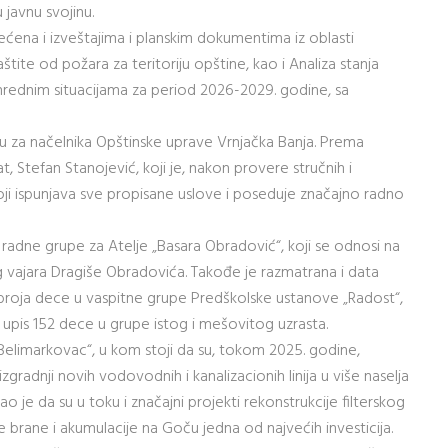
 javnu svojinu.
ćena i izveštajima i planskim dokumentima iz oblasti
štite od požara za teritoriju opštine, kao i Analiza stanja
vanrednim situacijama za period 2026-2029. godine, sa
u za načelnika Opštinske uprave Vrnjačka Banja. Prema
t, Stefan Stanojević, koji je, nakon provere stručnih i
ji ispunjava sve propisane uslove i poseduje značajno radno
e radne grupe za Atelje „Basara Obradović“, koji se odnosi na
vajara Dragiše Obradovića. Takođe je razmatrana i data
roja dece u vaspitne grupe Predškolske ustanove „Radost“,
 upis 152 dece u grupe istog i mešovitog uzrasta.
Belimarkovac“, u kom stoji da su, tokom 2025. godine,
zgradnji novih vodovodnih i kanalizacionih linija u više naselja
o je da su u toku i značajni projekti rekonstrukcije filterskog
je brane i akumulacije na Goču jedna od najvećih investicija.