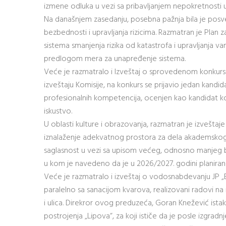
izmene odluka u vezi sa pribavljanjem nepokretnosti u
Na današnjem zasedanju, posebna pažnja bila je posve
bezbednosti i upravljanja rizicima. Razmatran je Plan za
sistema smanjenja rizika od katastrofa i upravljanja 
predlogom mera za unapređenje sistema.
Veće je razmatralo i Izveštaj o sprovedenom konkurs
izveštaju Komisije, na konkurs se prijavio jedan kandida
profesionalnih kompetencija, ocenjen kao kandidat ko
iskustvo.
U oblasti kulture i obrazovanja, razmatran je izveštaj
iznalaženje adekvatnog prostora za dela akademskog 
saglasnost u vezi sa upisom većeg, odnosno manjeg b
u kom je navedeno da je u 2026/2027. godini planiran
Veće je razmatralo i izveštaj o vodosnabdevanju JP „
paralelno sa sanacijom kvarova, realizovani radovi na i
i ulica. Direkror ovog preduzeća, Goran Knežević istaka
postrojenja „Lipova“, za koji ističe da je posle izgradn