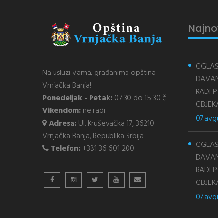
Najno
OGLAS
Na usluzi Vama, građanima opština
DAVAN
Vrnjačka Banja!
RADI 
Ponedeljak - Petak:
07:30 do 15:30 č
OBJEK
Vikendom:
ne radi
07.avg
Adresa:
Ul. Kruševačka 17, 36210
Vrnjačka Banja, Republika Srbija
OGLAS
Telefon:
+381 36 601 200
DAVAN
RADI 
OBJEK
07.avg