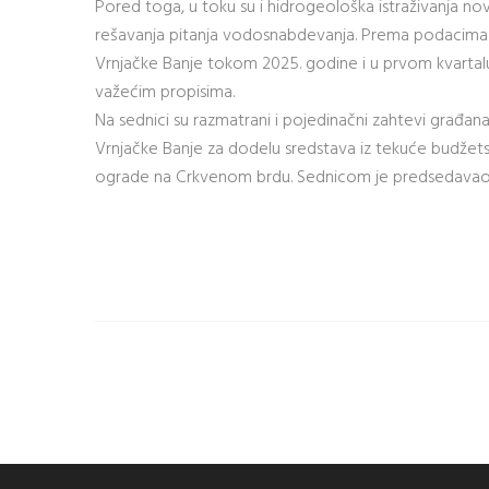
Pored toga, u toku su i hidrogeološka istraživanja n
rešavanja pitanja vodosnabdevanja. Prema podacima Za
Vrnjačke Banje tokom 2025. godine i u prvom kvartalu 
važećim propisima.
Na sednici su razmatrani i pojedinačni zahtevi građana
Vrnjačke Banje za dodelu sredstava iz tekuće budžets
ograde na Crkvenom brdu. Sednicom je predsedavao