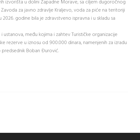
ovih izvorišta u dolini Zapadne Morave, sa ciljem dugoročnog
voda za javno zdravlje Kraljevo, voda za piće na teritoriji
2026. godine bila je zdravstveno ispravna i u skladu sa
 i ustanova, među kojima i zahtev Turističke organizacije
ke rezerve u iznosu od 900.000 dinara, namenjenih za izradu
 predsednik Boban Đurović.