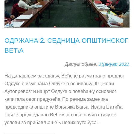
ОДРЖАНА 2. СЕДНИЦА ОПШТИНСКОГ
ВЕЋА
Датум објаве:
21.јануар 2022.
На данашњем заседању, Веће је разматрало предлог
Одлуке о изменама Одлуке о оснивању ЈП „Нови
Аутопревоз“ и нацрт Одлуке о повећању основног
капитала овог предузећа. По речима заменика
председника општине Врњачка Бања, Ивана Џатића
који је председавао Већем, на овај начин стичу се
услови за прибављање 5 нових аутобуса...