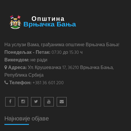
На услузи Вама, грађанима општине Врњачка Бања!
Понедељак - Петак:
07:30 до 15:30 ч
Викендом:
не ради
Адреса:
Ул. Крушевачка 17, 36210 Врњачка Бања,
Република Србија
Телефон:
+381 36 601 200
Најновије објаве