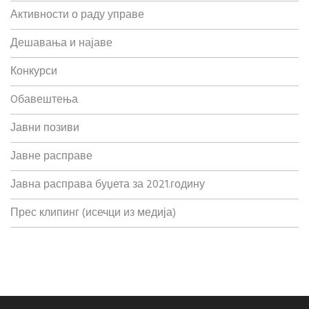
Активности о раду управе
Дешавања и најаве
Конкурси
Oбавештења
Јавни позиви
Јавне расправе
Јавна расправа буџета за 2021.годину
Прес клипинг (исечци из медија)