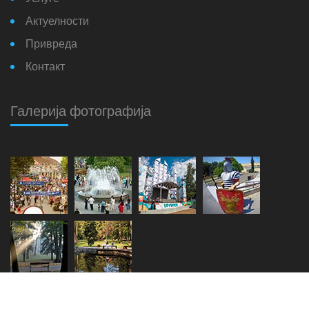
Актуелности
Привреда
Контакт
Галерија фотографија