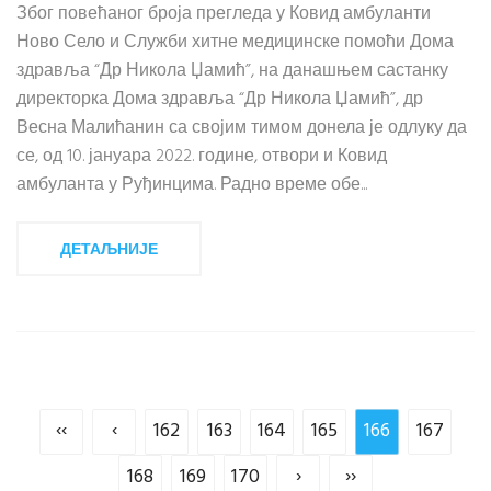
Због повећаног броја прегледа у Ковид амбуланти
Ново Село и Служби хитне медицинске помоћи Дома
здравља “Др Никола Џамић”, на данашњем састанку
директорка Дома здравља “Др Никола Џамић”, др
Весна Малићанин са својим тимом донела је одлуку да
се, од 10. јануара 2022. године, отвори и Ковид
амбуланта у Руђинцима. Радно време обе...
ДЕТАЉНИЈЕ
‹‹
‹
162
163
164
165
166
167
168
169
170
›
››