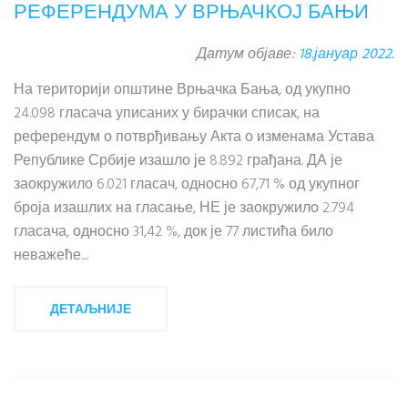
РЕФЕРЕНДУМА У ВРЊАЧКОЈ БАЊИ
Датум објаве:
18.јануар 2022.
На територији општине Врњачка Бања, од укупно
24.098 гласача уписаних у бирачки списак, на
референдум о потврђивању Акта о изменама Устава
Републике Србије изашло је 8.892 грађана. ДА је
заокружило 6.021 гласач, односно 67,71 % од укупног
броја изашлих на гласање, НЕ је заокружило 2.794
гласача, односно 31,42 %, док је 77 листића било
неважеће....
ДЕТАЉНИЈЕ