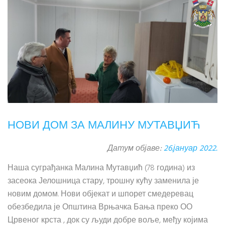
НОВИ ДОМ ЗА МАЛИНУ МУТАВЏИЋ
Датум објаве:
26.јануар 2022.
Наша суграђанка Малина Мутавџић (78 година) из
засеока Јелошница стару, трошну кућу заменила је
новим домом. Нови објекат и шпорет смедеревац
обезбедила је Општина Врњачка Бања преко ОО
Црвеног крста , док су људи добре воље, међу којима