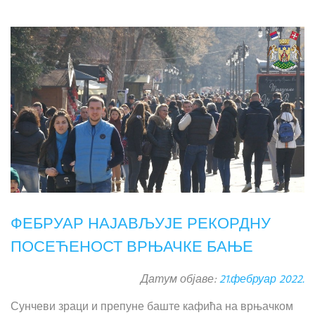
ФЕБРУАР НАЈАВЉУЈЕ РЕКОРДНУ
ПОСЕЋЕНОСТ ВРЊАЧКЕ БАЊЕ
Датум објаве:
21.фебруар 2022.
Сунчеви зраци и препуне баште кафића на врњачком