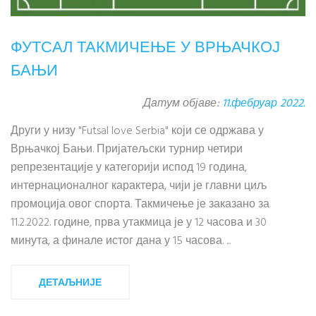
ФУТСАЛ ТАКМИЧЕЊЕ У ВРЊАЧКОЈ
БАЊИ
Датум објаве:
11.фебруар 2022.
Други у низу "Futsal love Serbia" који се одржава у
Врњачкој Бањи. Пријатељски турнир четири
репрезентације у категорији испод 19 година,
интернационалног карактера, чији је главни циљ
промоција овог спорта. Такмичење је заказано за
11.2.2022. године, прва утакмица је у 12 часова и 30
минута, а финале истог дана у 15 часова. ...
ДЕТАЉНИЈЕ