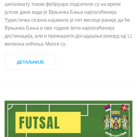
шеталишту током фебруара подсетили су на вреле
јулске дане када је Врњачка Бања најпосећенија.
Туристичка сезона најавила је пет месеци раније да ће
Врњачка Бања и ове године бити најпосећенија
дестинација, али и премашити досадашњи рекорд од 1,2
милиона ноћења. Многи су...
ДЕТАЉНИЈЕ