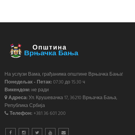
На услузи Вама, грађанима општине Врњачка Бања!
Понедељак - Петак:
07:30 до 15:30 ч
Викендом:
не ради
Адреса:
Ул. Крушевачка 17, 36210 Врњачка Бања,
Република Србија
Телефон:
+381 36 601 200