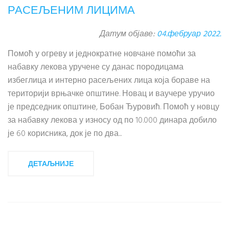
РАСЕЉЕНИМ ЛИЦИМА
Датум објаве:
04.фебруар 2022.
Помоћ у огреву и једнократне новчане помоћи за
набавку лекова уручене су данас породицама
избеглица и интерно расељених лица која бораве на
територији врњачке општине. Новац и ваучере уручио
је председник општине, Бобан Ђуровић. Помоћ у новцу
за набавку лекова у износу од по 10.000 динара добило
је 60 корисника, док је по два...
ДЕТАЉНИЈЕ