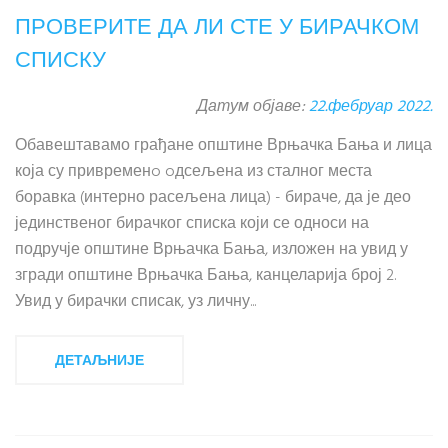
ПРОВЕРИТЕ ДА ЛИ СТЕ У БИРАЧКОМ
СПИСКУ
Датум објаве:
22.фебруар 2022.
Обавештавамо грађане општине Врњачка Бања и лица
која су привременo oдсељена из сталног места
боравка (интерно расељена лица) - бираче, да је део
јединственог бирачког списка који се односи на
подручје општине Врњачка Бања, изложен на увид у
згради општине Врњачка Бања, канцеларија број 2.
Увид у бирачки списак, уз личну...
ДЕТАЉНИЈЕ