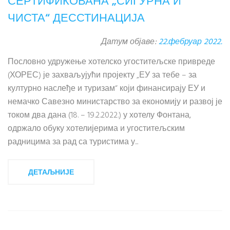
СЕРТИФИКОВАНА „СИГУРНА И
ЧИСТА“ ДЕССТИНАЦИЈА
Датум објаве:
22.фебруар 2022.
Пословно удружење хотелско угоститељске привреде
(ХОРЕС) је захваљујући пројекту „ЕУ за тебе – за
културно наслеђе и туризам“ који финансирају ЕУ и
немачко Савезно министарство за економију и развој је
током два дана (18. – 19.2.2022.) у хотелу Фонтана,
одржало обуку хотелијерима и угоститељским
радницима за рад са туристима у...
ДЕТАЉНИЈЕ