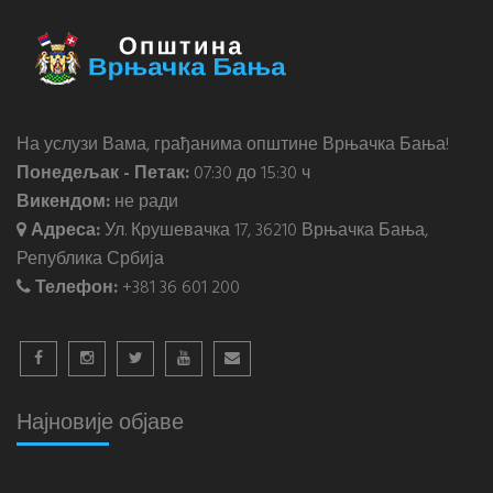
На услузи Вама, грађанима општине Врњачка Бања!
Понедељак - Петак:
07:30 до 15:30 ч
Викендом:
не ради
Адреса:
Ул. Крушевачка 17, 36210 Врњачка Бања,
Република Србија
Телефон:
+381 36 601 200
Најновије објаве