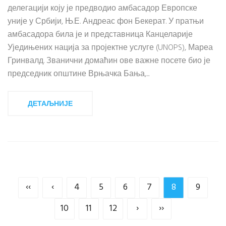
делегацији коју је предводио амбасадор Европске
уније у Србији, Њ.Е. Андреас фон Бекерат. У пратњи
амбасадора била је и представница Канцеларије
Уједињених нација за пројектне услуге (UNOPS), Мареа
Гринвалд. Званични домаћин ове важне посете био је
председник општине Врњачка Бања,...
ДЕТАЉНИЈЕ
‹‹
‹
4
5
6
7
8
9
10
11
12
›
››