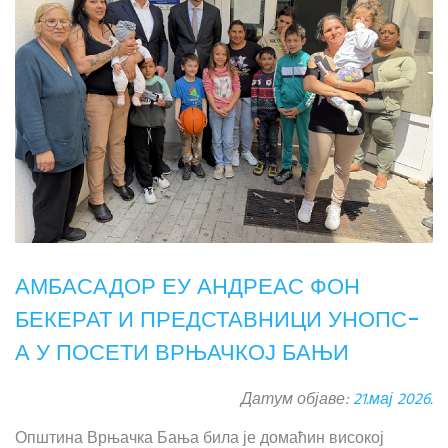
АМБАСАДОР ЕУ АНДРЕАС ФОН
БЕКЕРАТ И ПРЕДСТАВНИЦИ УНОПС-
А У ПОСЕТИ ВРЊАЧКОЈ БАЊИ
Датум објаве:
21.мај 2026.
Општина Врњачка Бања била је домаћин високој