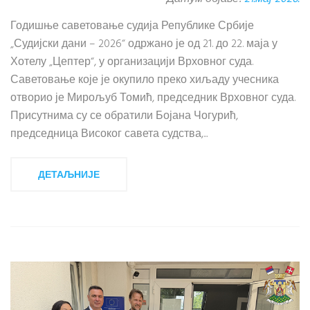
Годишње саветовање судија Републике Србије
„Судијски дани – 2026“ одржано је од 21. до 22. маја у
Хотелу „Цептер“, у организацији Врховног суда.
Саветовање које је окупило преко хиљаду учесника
отворио је Мирољуб Томић, председник Врховног суда.
Присутнима су се обратили Бојана Чогурић,
председница Високог савета судства,...
ДЕТАЉНИЈЕ