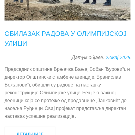
ОБИЛАЗАК РАДОВА У ОЛИМПИЈСКОЈ
УЛИЦИ
Датум објаве:
22.мај 2026.
Председник општине Врњачка Бања, Бобан Ђуровић, и
директор Општинске стамбене агенције, Бранислав
Бежановић, обишли су радове на наставку
реконструкције Олимпијске улице. Реч је о важној
деоници која се протеже од продавнице „Јанковић“ до
насеља Руђинци. Овај пројекат представља директан
наставак успешне реализације...
ДЕТАЉНИЈЕ