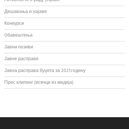
Активности о раду управе
Дешавања и најаве
Конкурси
Oбавештења
Јавни позиви
Јавне расправе
Јавна расправа буџета за 2021.годину
Прес клипинг (исечци из медија)