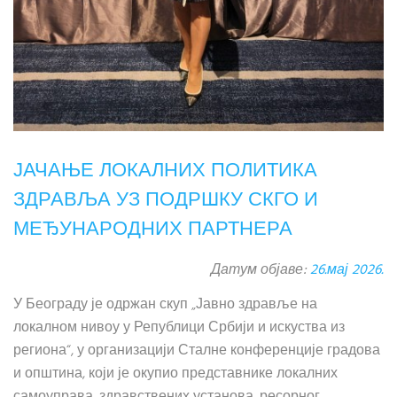
ЈАЧАЊЕ ЛОКАЛНИХ ПОЛИТИКА
ЗДРАВЉА УЗ ПОДРШКУ СКГО И
МЕЂУНАРОДНИХ ПАРТНЕРА
Датум објаве:
26.мај 2026.
У Београду је одржан скуп „Јавно здравље на
локалном нивоу у Републици Србији и искуства из
региона“, у организацији Сталне конференције градова
и општина, који је окупио представнике локалних