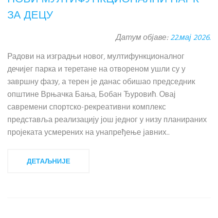
ЗА ДЕЦУ
Датум објаве:
22.мај 2026.
Радови на изградњи новог, мултифункционалног
дечијег парка и теретане на отвореном ушли су у
завршну фазу, а терен је данас обишао председник
општине Врњачка Бања, Бобан Ђуровић. Овај
савремени спортско-рекреативни комплекс
представља реализацију још једног у низу планираних
пројеката усмерених на унапређење јавних...
ДЕТАЉНИЈЕ