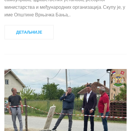
самоуправа, здравствених установа, ресорног
министарства и међународних организација. Скупу је, у
име Општине Врњачка Бања,...
ДЕТАЉНИЈЕ