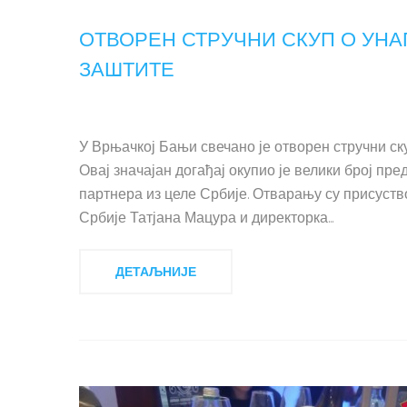
ОТВОРЕН СТРУЧНИ СКУП О УН
ЗАШТИТЕ
У Врњачкој Бањи свечано је отворен стручни с
Овај значајан догађај окупио је велики број пр
партнера из целе Србије. Отварању су присуст
Србије Татјана Мацура и директорка...
ДЕТАЉНИЈЕ