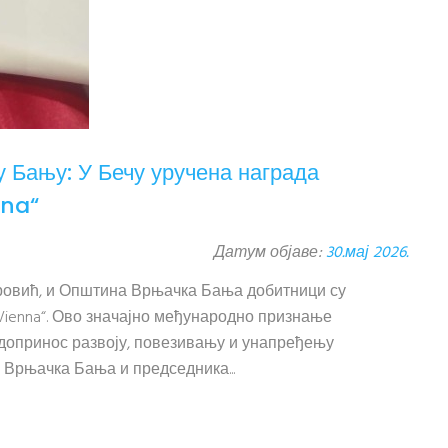
 Бању: У Бечу уручена награда
nna“
Датум објаве:
30.мај 2026.
овић, и Општина Врњачка Бања добитници су
n Vienna“. Ово значајно међународно признање
 допринос развоју, повезивању и унапређењу
 Врњачка Бања и председника...