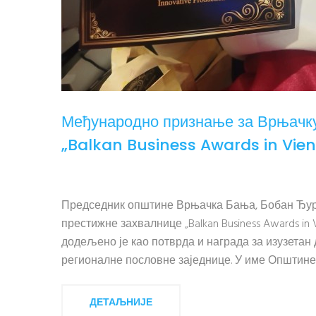
Међународно признање за Врњачку
„Balkan Business Awards in Vie
Председник општине Врњачка Бања, Бобан Ђур
престижне захвалнице „Balkan Business Awards i
додељено је као потврда и награда за изузетан
регионалне пословне заједнице. У име Општине
ДЕТАЉНИЈЕ