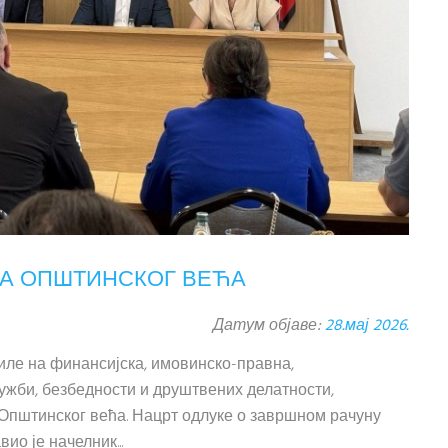
ЦА ОПШТИНСКОГ ВЕЋА
Датум објаве:
28.мај 2026.
силе на финансијска, имовинско-правна,
ужби, безбедности и друштвених делатности,
 Општинског већа. Нацрт одлуке о завршном рачуну
о је начелник...