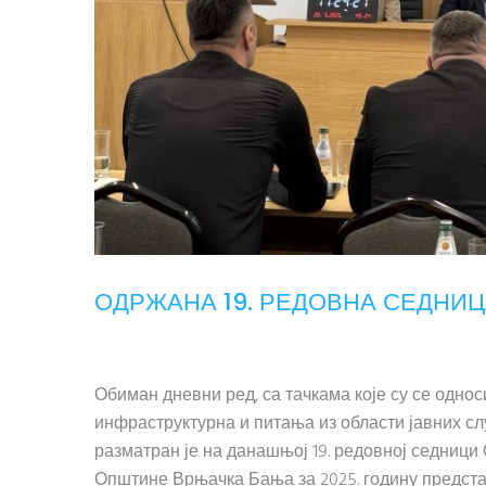
ОДРЖАНА 19. РЕДОВНА СЕДНИ
Обиман дневни ред, са тачкама које су се одно
инфраструктурна и питања из области јавних сл
разматран је на данашњој 19. редовној седници
Општине Врњачка Бања за 2025. годину представи