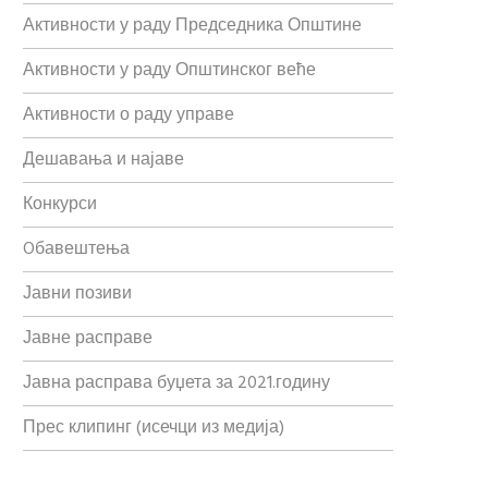
Активности у раду Председника Општине
Активности у раду Општинског веће
Активности о раду управе
Дешавања и најаве
Конкурси
Oбавештења
Јавни позиви
Јавне расправе
Јавна расправа буџета за 2021.годину
Прес клипинг (исечци из медија)