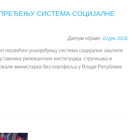
АПРЕЂЕЊУ СИСТЕМА СОЦИЈАЛНЕ
Датум објаве:
02.јун 2026.
куп посвећен унапређењу система социјалне заштите.
едставника релевантних институција, стручњака и
вовале министарка без портфеља у Влади Републике