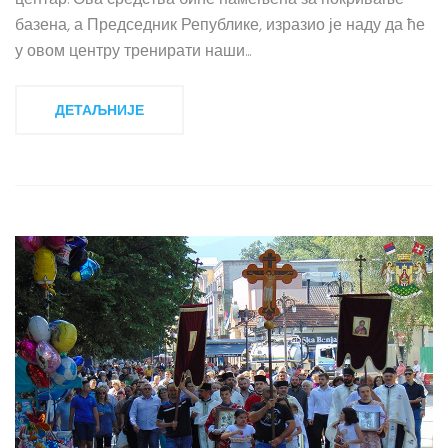
центар. Ова средства биће намењена за покривање
базена, а Председник Републике, изразио је наду да ће
у овом центру тренирати наши...
ДЕТАЉНИЈЕ