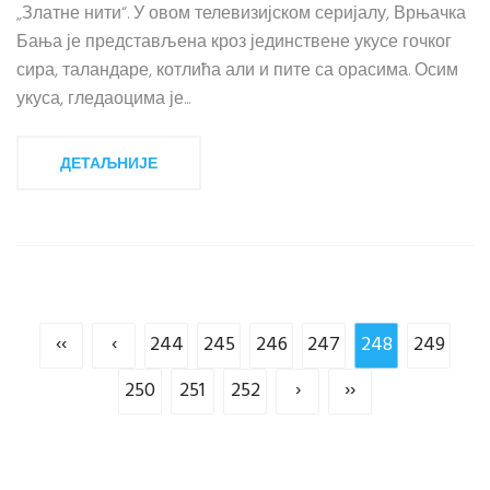
„Златне нити“. У овом телевизијском серијалу, Врњачка
Бања је представљена кроз јединствене укусе гочког
сира, таландаре, котлића али и пите са орасима. Осим
укуса, гледаоцима је...
ДЕТАЉНИЈЕ
‹‹
‹
244
245
246
247
248
249
250
251
252
›
››