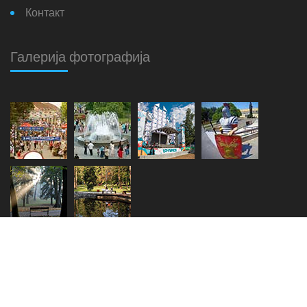
Контакт
Галерија фотографија
Copyright © 2018. - 2026.
Општина Врњачка Бања
Мапа сајта
Login