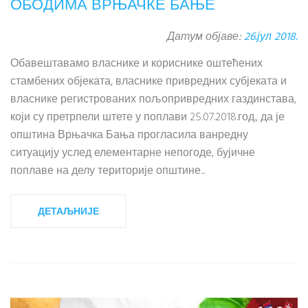
ОБОДИМА ВРЊАЧКЕ БАЊЕ
Датум објаве:
26.јул 2018.
Обавештавамо власнике и кориснике оштећених
стамбених објеката, власнике привредних субјеката и
власнике регистрованих пољопривредних газдинстава,
који су претрпели штете у поплави 25.07.2018.год., да је
општина Врњачка Бања прогласила ванредну
ситуацију услед елементарне непогоде, бујичне
поплаве на делу територије општине...
ДЕТАЉНИЈЕ