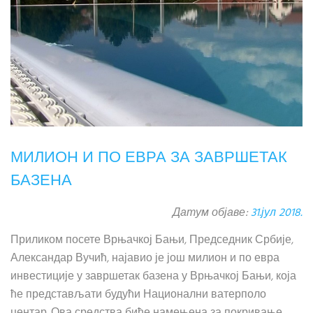
МИЛИОН И ПО ЕВРА ЗА ЗАВРШЕТАК
БАЗЕНА
Датум објаве:
31.јул 2018.
Приликом посете Врњачкој Бањи, Председник Србије,
Александар Вучић, најавио је још милион и по евра
инвестиције у завршетак базена у Врњачкој Бањи, која
ће представљати будући Национални ватерполо