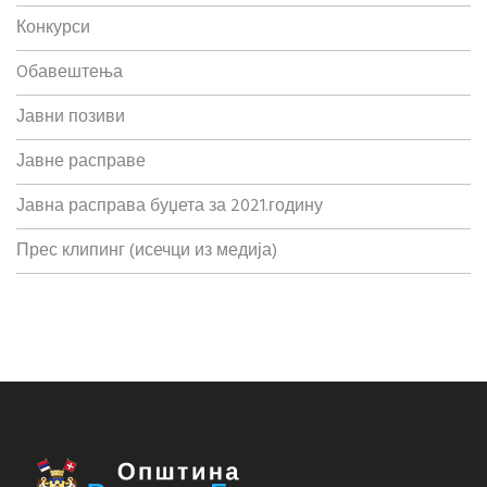
Конкурси
Oбавештења
Јавни позиви
Јавне расправе
Јавна расправа буџета за 2021.годину
Прес клипинг (исечци из медија)