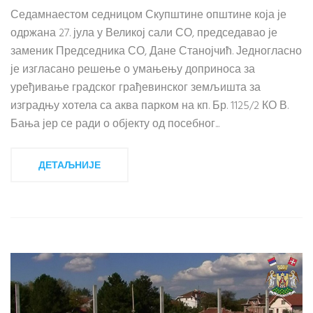
Седамнаестом седницом Скупштине општине која је
одржана 27. јула у Великој сали СО, председавао је
заменик Председника СО, Дане Станојчић. Једногласно
је изгласано решење о умањењу доприноса за
уређивање градског грађевинског земљишта за
изградњу хотела са аква парком на кп. Бр. 1125/2 КО В.
Бања јер се ради о објекту од посебног...
ДЕТАЉНИЈЕ