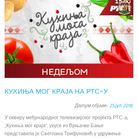
КУХИЊА МОГ КРАЈА НА РТС-У
Датум објаве:
25.јул 2018.
У оквиру међународног телевизијског пројекта РТС-а,
„Кухиња мог краја“, укусе из Врњачке Бање
представила је Светлана Трифуновић у удружење