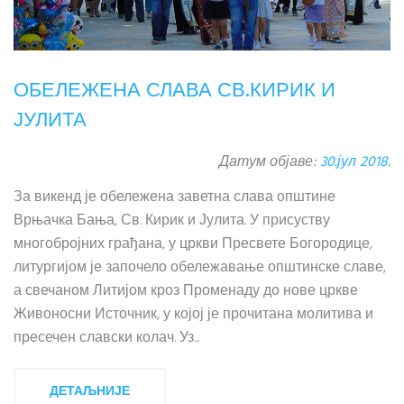
ОБЕЛЕЖЕНА СЛАВА СВ.КИРИК И
ЈУЛИТА
Датум објаве:
30.јул 2018.
За викенд је обележена заветна слава општине
Врњачка Бања, Св. Кирик и Јулита. У присуству
многобројних грађана, у цркви Пресвете Богородице,
литургијом је започело обележавање општинске славе,
а свечаном Литијом кроз Променаду до нове цркве
Живоносни Источник, у којој је прочитана молитива и
пресечен славски колач. Уз...
ДЕТАЉНИЈЕ