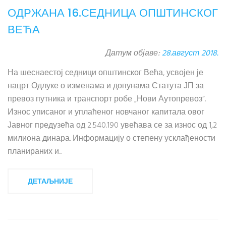
ОДРЖАНА 16.СЕДНИЦА ОПШТИНСКОГ
ВЕЋА
Датум објаве:
28.август 2018.
На шеснаестој седници општинског Већа, усвојен је
нацрт Одлуке о изменама и допунама Статута ЈП за
превоз путника и транспорт робе „Нови Аутопревоз“.
Износ уписаног и уплаћеног новчаног капитала овог
Јавног предузећа од 2.540.190 увећава се за износ од 1,2
милиона динара. Информацију о степену усклађености
планираних и...
ДЕТАЉНИЈЕ