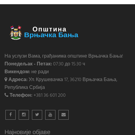
На услузи Вама, грађанима општине Врњачка Бања!
Понедељак - Петак:
07:30 до 15:30 ч
Викендом:
не ради
Адреса:
Ул. Крушевачка 17, 36210 Врњачка Бања,
Република Србија
Телефон:
+381 36 601 200
Најновије објаве