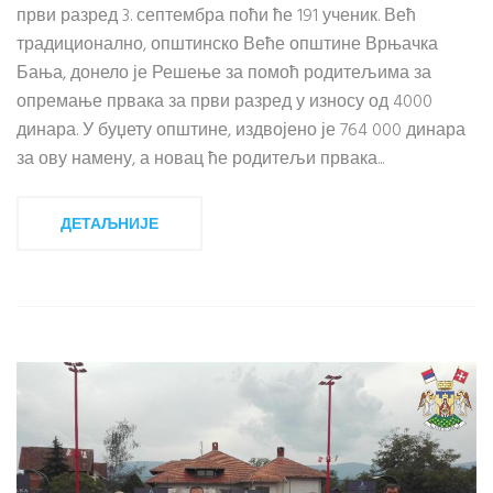
први разред 3. септембра поћи ће 191 ученик. Већ
традиционално, општинско Веће општине Врњачка
Бања, донело је Решење за помоћ родитељима за
опремање првака за први разред у износу од 4000
динара. У буџету општине, издвојено је 764 000 динара
за ову намену, а новац ће родитељи првака...
ДЕТАЉНИЈЕ