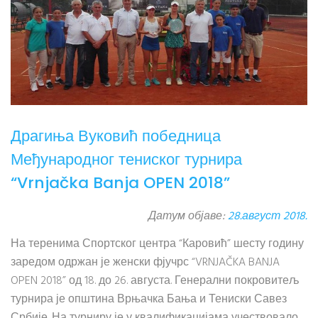
Драгиња Вуковић победница
Међународног тениског турнира
“Vrnjačka Banja OPEN 2018”
Датум објаве:
28.август 2018.
На теренима Спортског центра “Каровић” шесту годину
заредом одржан је женски фјучрс “VRNJAČKA BANJA
OPEN 2018” од 18. до 26. августа. Генерални покровитељ
турнира је општина Врњачка Бања и Тениски Савез