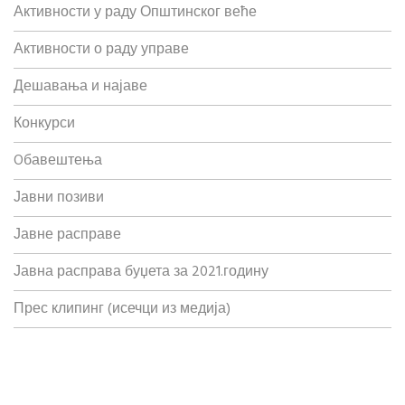
Активности у раду Општинског веће
Активности о раду управе
Дешавања и најаве
Конкурси
Oбавештења
Јавни позиви
Јавне расправе
Јавна расправа буџета за 2021.годину
Прес клипинг (исечци из медија)