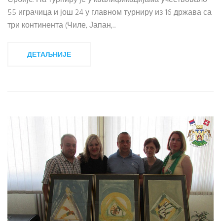
Србије. На турниру је у квалификацијама учествовало
55 играчица и још 24 у главном турниру из 16 држава са
три континента (Чиле, Јапан,...
ДЕТАЉНИЈЕ