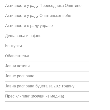
Активности у раду Председника Општине
Активности у раду Општинског веће
Активности о раду управе
Дешавања и најаве
Конкурси
Oбавештења
Јавни позиви
Јавне расправе
Јавна расправа буџета за 2021.годину
Прес клипинг (исечци из медија)