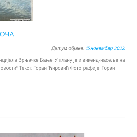
ГОЧА
Датум објаве:
15.новембар 2022.
енцијала Врњачке Бање. У плану је и викенд-насеље на
Новости" Текст: Горан Ћировић Фотографије: Горан