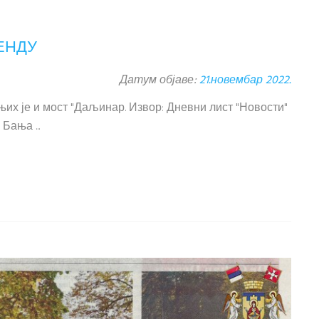
ЕНДУ
Датум објаве:
21.новембар 2022.
их је и мост "Даљинар. Извор: Дневни лист "Новости"
Бања ...