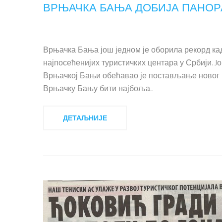
ВРЊАЧКА БАЊА ДОБИЈА ПАНОР
Врњачка Бања још једном је оборила рекорд када
најпосећенијих туристичких центара у Србији. J
Врњачкој Бањи обећавао је постављање новог рек
Врњачку Бању бити најбоља...
ДЕТАЉНИЈЕ