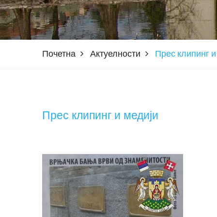
Почетна
Актуелности
Прес клипинг и
Прес клипинг и медији