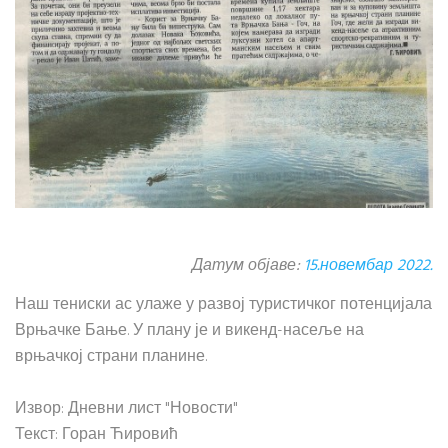
Датум објаве:
15.новембар 2022.
Наш тениски ас улаже у развој туристичког потенцијала
Врњачке Бање. У плану је и викенд-насеље на
врњачкој страни планине.
Извор: Дневни лист "Новости"
Текст: Горан Ћировић