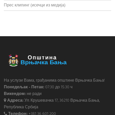
Прес клипинг (исечци из медија)
На услузи Вама, грађанима општине Врњачка Бања!
Понедељак - Петак:
07:30 до 15:30 ч
Викендом:
не ради
Адреса:
Ул. Крушевачка 17, 36210 Врњачка Бања,
Република Србија
Телефон:
+381 36 601 200