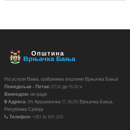
На услузи Вама, грађанима општине Врњачка Бања!
Понедељак - Петак:
07:30 до 15:30 ч
Викендом:
не ради
Адреса:
Ул. Крушевачка 17, 36210 Врњачка Бања,
Република Србија
Телефон:
+381 36 601 200