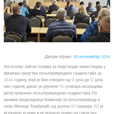
Датум објаве:
30.септембар 2024.
На основу Јавног позива за подстицаје инвестиција у
физичка средства пољопривредних газдинстава за
2024. годину, који је био отворен од 13. јуна до 12. јула
ове године, данас је уручено 153 уговора носиоцима
регистрованих пољопривредних газдинстава. По
речима председнице Комисије за пољопривреду и
село, Милице Ђорђевић, од укупно 157 пријава, 153 је
испунило услове и остварило право на средства.