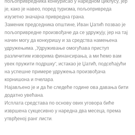
пољопривредника конкурисао у наредном циклусу, јер
је, како је навео, поред туризма, пољопривреда
изузетно значајна привредна грана.
Заменик председника општине, Иван Џатић позвао је
пољопривредне произвођаче да се удружују, јер на тај
начин могу да конкуришу и за средства намењена
удружењима. „Удруживање омогућава приступ
различитим изворима финансирања, а ми ћемо вам
увек пружити подршку“, истакао је Џатић, подсећајући
на успешне примере удружења произвођача
корнишона и пчелара.
Најављено је и да ће следеће године ова давања бити
додатно увећана.
Исплата средстава по основу ових уговора биће
извршена сукцесивно у наредна два месеца, према
утврђеној ранг листи.