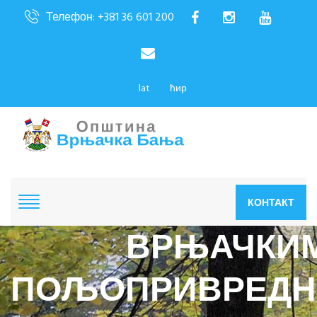
Телефон: +381 36 601 200
lat
ћир
КОНТАКТ
ВРЊАЧКИ
ПОЉОПРИВРЕДН