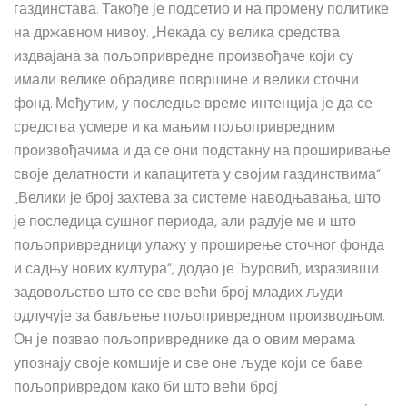
газдинстава. Такође је подсетио и на промену политике
на државном нивоу. „Некада су велика средства
издвајана за пољопривредне произвођаче који су
имали велике обрадиве површине и велики сточни
фонд. Међутим, у последње време интенција је да се
средства усмере и ка мањим пољопривредним
произвођачима и да се они подстакну на проширивање
своје делатности и капацитета у својим газдинствима“.
„Велики је број захтева за системе наводњавања, што
је последица сушног периода, али радује ме и што
пољопривредници улажу у проширење сточног фонда
и садњу нових култура“, додао је Ђуровић, изразивши
задовољство што се све већи број младих људи
одлучује за бављење пољопривредном производњом.
Он је позвао пољопривреднике да о овим мерама
упознају своје комшије и све оне људе који се баве
пољопривредом како би што већи број