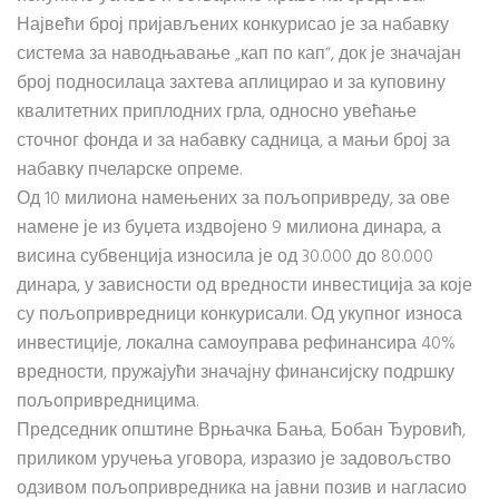
Највећи број пријављених конкурисао је за набавку
система за наводњавање „кап по кап“, док је значајан
број подносилаца захтева аплицирао и за куповину
квалитетних приплодних грла, односно увећање
сточног фонда и за набавку садница, а мањи број за
набавку пчеларске опреме.
Од 10 милиона намењених за пољопривреду, за ове
намене је из буџета издвојено 9 милиона динара, а
висина субвенција износила је од 30.000 до 80.000
динара, у зависности од вредности инвестиција за које
су пољопривредници конкурисали. Од укупног износа
инвестиције, локална самоуправа рефинансира 40%
вредности, пружајући значајну финансијску подршку
пољопривредницима.
Председник општине Врњачка Бања, Бобан Ђуровић,
приликом уручења уговора, изразио је задовољство
одзивом пољопривредника на јавни позив и нагласио