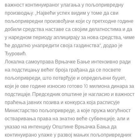
важност континуираног улагања у пољопривредну
производњу. „Највећи успех видим у томе да сви
пољопривредни произвођачи који су претходне године
добили средства наставе са својим делатностима и да
у наредном периоду аплицирају за нова средства, чиме
ће додатно унапредити своја газдинства“, додао је
Ђуровић.
Локална самоуправа Врњачке Бање интензивно ради
на подстицању већег броја грађана да се посвете
пољопривреди, што потврђује и опредељени буџет,
који је ове године износио готово 10 милиона динара за
подстицаје. Председник општине је нагласио и важност
праћења јавних позива и конкурса која расписује
Министарство пољопривреде, а које пружа могућност
остваривања права на знатно веће субвенције, али и
указао на интенцију Општине Врњачка Бања да
континуирано улаже у развој мањих пољопривредних