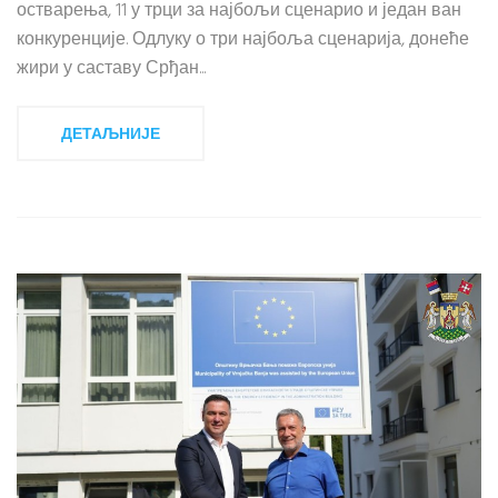
остварења, 11 у трци за најбољи сценарио и један ван
конкуренције. Одлуку о три најбоља сценарија, донеће
жири у саставу Срђан...
ДЕТАЉНИЈЕ