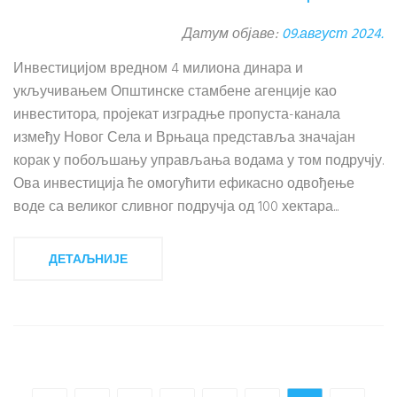
Датум објаве:
09.август 2024.
Инвестицијом вредном 4 милиона динара и
укључивањем Општинске стамбене агенције као
инвеститора, пројекат изградње пропуста-канала
између Новог Села и Врњаца представља значајан
корак у побољшању управљања водама у том подручју.
Ова инвестиција ће омогућити ефикасно одвођење
воде са великог сливног подручја од 100 хектара...
ДЕТАЉНИЈЕ