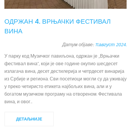
ОДРЖАН 4. ВРЊАЧКИ ФЕСТИВАЛ
ВИНА
Датум објаве:
11.август 2024.
У парку код Музичког павиљона, одржан је „Врњачки
фестивал вина“, који је ове године окупио шесдесет
излагача вина, десет дестилерија и четрдесет винарија
из Србије и региона. Сви посетиоци могли су да уживају
у преко четиристо етикета најбољих вина, али и у
богатом музичком програму на отвореном. Фестивала
вина, и овог...
ДЕТАЉНИЈЕ