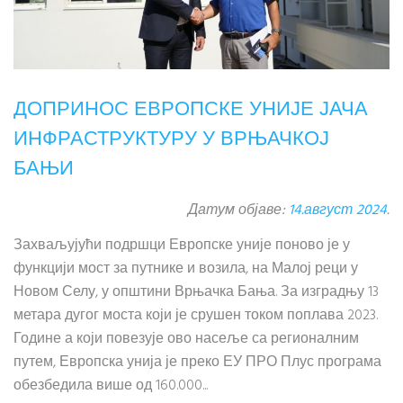
ДОПРИНОС ЕВРОПСКЕ УНИЈЕ ЈАЧА
ИНФРАСТРУКТУРУ У ВРЊАЧКОЈ
БАЊИ
Датум објаве:
14.август 2024.
Захваљујући подршци Европске уније поново је у
функцији мост за путнике и возила, на Малој реци у
Новом Селу, у општини Врњачка Бања. За изградњу 13
метара дугог моста који је срушен током поплава 2023.
Године а који повезује ово насеље са регионалним
путем, Европска унија је преко ЕУ ПРО Плус програма
обезбедила више од 160.000...