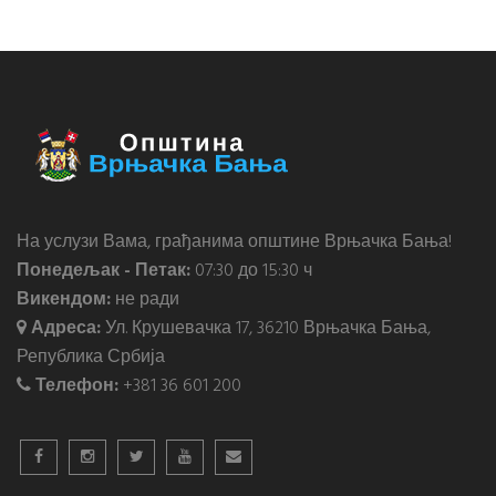
На услузи Вама, грађанима општине Врњачка Бања!
Понедељак - Петак:
07:30 до 15:30 ч
Викендом:
не ради
Адреса:
Ул. Крушевачка 17, 36210 Врњачка Бања,
Република Србија
Телефон:
+381 36 601 200