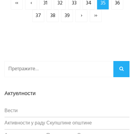
‹‹
‹
31
32
33
34
35
36
37
38
39
›
››
Актуелности
Вести
Активности у раду Скупштине општине