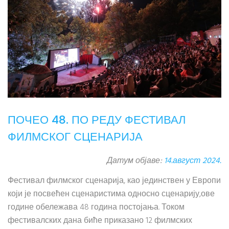
ПОЧЕО 48. ПО РЕДУ ФЕСТИВАЛ
ФИЛМСКОГ СЦЕНАРИЈА
Датум објаве:
14.август 2024.
Фестивал филмског сценарија, као јединствен у Европи
који је посвећен сценаристима односно сценарију,ове
године обележава 48 година постојања. Током
фестивалских дана биће приказано 12 филмских