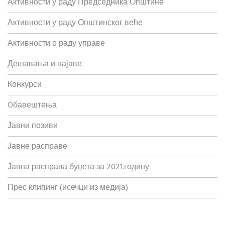
Активности у раду Председника Општине
Активности у раду Општинског веће
Активности о раду управе
Дешавања и најаве
Конкурси
Oбавештења
Јавни позиви
Јавне расправе
Јавна расправа буџета за 2021.годину
Прес клипинг (исечци из медија)