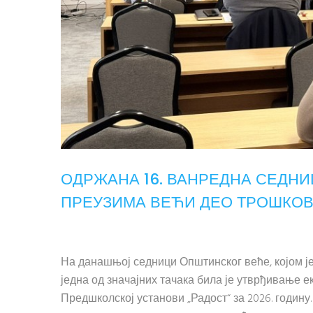
ОДРЖАНА 16. ВАНРЕДНА СЕДН
ПРЕУЗИМА ВЕЋИ ДЕО ТРОШКОВ
На данашњој седници Општинског веће, којом ј
једна од значајних тачака била је утврђивање
Предшколској установи „Радост“ за 2026. годину