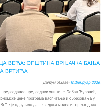
ИЦА ВЕЋА: ОПШТИНА ВРЊАЧКА БАЊА
А ВРТИЋА
Датум објаве:
10.фебруар 2026.
е председавао председник општине, Бобан Ђуровић,
 економске цене програма васпитања и образовања у
. Веће је одлучило да се задржи модел из претходних