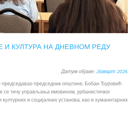
 И КУЛТУРА НА ДНЕВНОМ РЕДУ
Датум објаве:
26.март 2026.
је председавао председник општине, Бобан Ђуровић
оје се тичу управљања имовином, урбанистичког
и културних и социјалних установа, као и хуманитарних