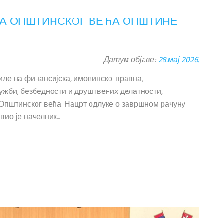
ЦА ОПШТИНСКОГ ВЕЋА ОПШТИНЕ
Датум објаве:
28.мај 2026.
силе на финансијска, имовинско-правна,
ужби, безбедности и друштвених делатности,
 Општинског већа. Нацрт одлуке о завршном рачуну
о је начелник...