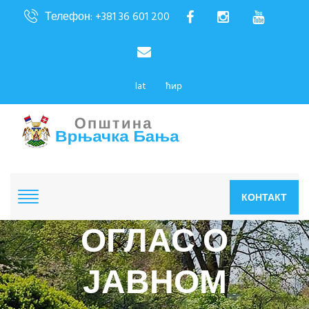
Телефон: +381 36 601 200
lat
ћир
КОНТАКТ
ОГЛАС О
ЈАВНОМ