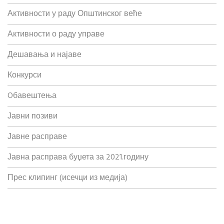
Активности у раду Општинског веће
Активности о раду управе
Дешавања и најаве
Конкурси
Oбавештења
Јавни позиви
Јавне расправе
Јавна расправа буџета за 2021.годину
Прес клипинг (исечци из медија)