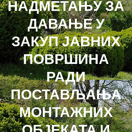
НАДМЕТАЊУ ЗА
ДАВАЊЕ У
ЗАКУП ЈАВНИХ
ПОВРШИНА
РАДИ
ПОСТАВЉАЊА
МОНТАЖНИХ
ОБЈЕКАТА И