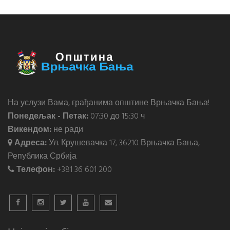
На услузи Вама, грађанима општине Врњачка Бања!
Понедељак - Петак:
07:30 до 15:30 ч
Викендом:
не ради
Адреса:
Ул. Крушевачка 17, 36210 Врњачка Бања,
Република Србија
Телефон:
+381 36 601 200