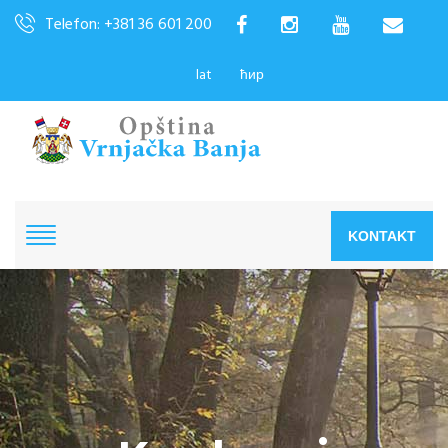
Telefon: +381 36 601 200
lat
ћир
KONTAKT