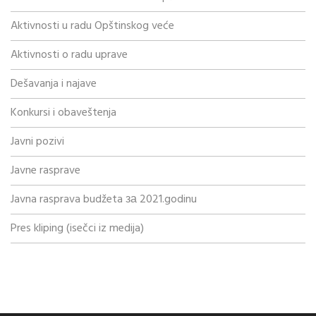
Aktivnosti u radu Opštinskog veće
Aktivnosti o radu uprave
Dešavanja i najave
Konkursi i obaveštenja
Javni pozivi
Javne rasprave
Javna rasprava budžeta за 2021.godinu
Pres kliping (isečci iz medija)