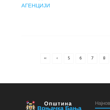
АГЕНЦИЈИ
‹‹
‹
5
6
7
8
Најнов