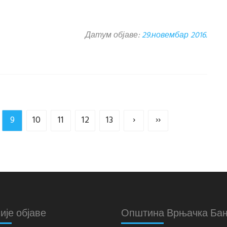
Датум објаве:
29.новембар 2016.
9
10
11
12
13
›
››
ије објаве
Општина Врњачка Ба