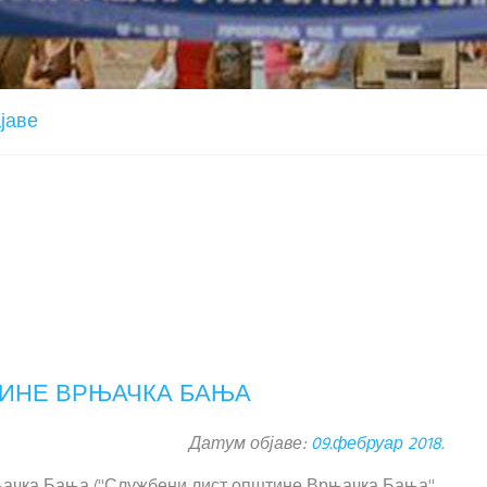
јаве
ТИНЕ ВРЊАЧКА БАЊА
Датум објаве:
09.фебруар 2018.