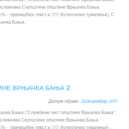
рњачка Бања (''Службени лист општине Врњачка Бања'',
2. Пословника Скупштине општине Врњачка Бања
/16 – пречишћен текст и 7/17-Аутентично тумачење), С
ачка Бања...
ИНЕ ВРЊАЧКА БАЊА 2
Датум објаве:
25.децембар 2017.
рњачка Бања (''Службени лист општине Врњачка Бања'',
1. Пословника Скупштине општине Врњачка Бања
16 – пречишћен текст и 7/17-Аутентично тумачење), ...