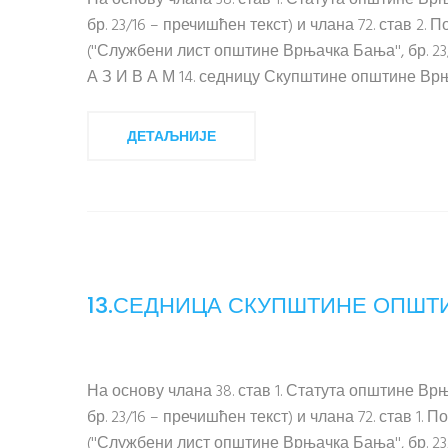
На основу члана 38. став 1. Статута општине В
бр. 23/16 – пречишћен текст) и члана 72. став 
(''Службени лист општине Врњачка Бања'', бр. 23
А З И В А М 14. седницу Скупштине општине Врњ
ДЕТАЉНИЈЕ
13.СЕДНИЦА СКУПШТИНЕ ОПШТ
На основу члана 38. став 1. Статута општине В
бр. 23/16 – пречишћен текст) и члана 72. став 
(''Службени лист општине Врњачка Бања'', бр. 23/