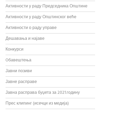
Активности у раду Председника Општине
Активности у раду Општинског веће
Активности о раду управе
Дешавања и најаве
Конкурси
Oбавештења
Јавни позиви
Јавне расправе
Јавна расправа буџета за 2021.годину
Прес клипинг (исечци из медија)