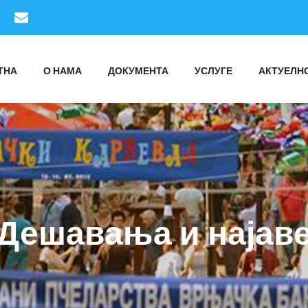
ТНА
О НАМА
ДОКУМЕНТА
УСЛУГЕ
АКТУЕЛН
Дешавања и најав