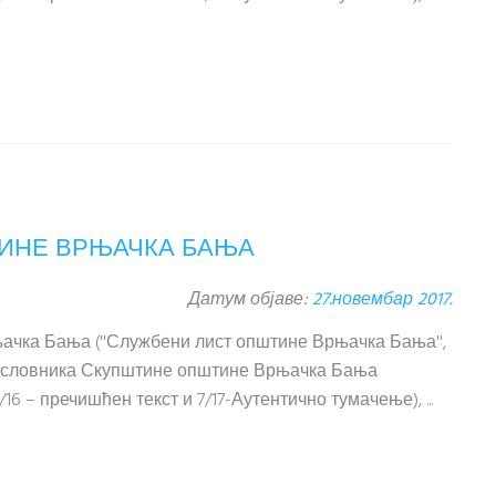
ТИНЕ ВРЊАЧКА БАЊА
Датум објаве:
27.новембар 2017.
рњачка Бања (''Службени лист општине Врњачка Бања'',
1. Пословника Скупштине општине Врњачка Бања
16 – пречишћен текст и 7/17-Аутентично тумачење), ...