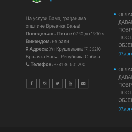
ОГЛА
На услузи Вама, грађанима
ДАВА
општине Врњачка Бања!
ПОВР
Понедељак - Петак:
07:30 до 15:30 ч
ПОС
Викендом:
не ради
ОБЈЕ
Адреса:
Ул. Крушевачка 17, 36210
07.авг
Врњачка Бања, Република Србија
Телефон:
+381 36 601 200
ОГЛА
ДАВА
ПОВР
ПОС
ОБЈЕ
07.авг