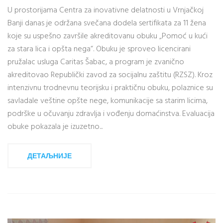
U prostorijama Centra za inovativne delatnosti u Vrnjačkoj
Banji danas je održana svečana dodela sertifikata za 11 žena
koje su uspešno završile akreditovanu obuku „Pomoć u kući
za stara lica i opšta nega“. Obuku je sproveo licencirani
pružalac usluga Caritas Šabac, a program je zvanično
akreditovao Republički zavod za socijalnu zaštitu (RZSZ). Kroz
intenzivnu trodnevnu teorijsku i praktičnu obuku, polaznice su
savladale veštine opšte nege, komunikacije sa starim licima,
podrške u očuvanju zdravlja i vođenju domaćinstva. Evaluacija
obuke pokazala je izuzetno...
ДЕТАЉНИЈЕ