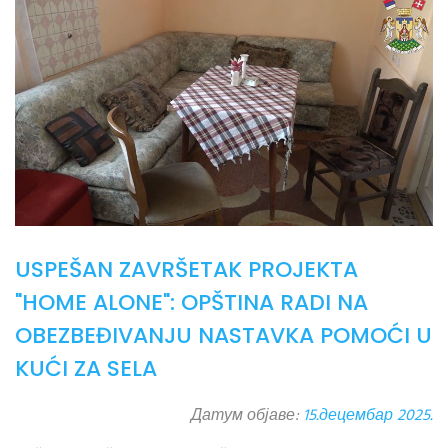
USPEŠAN ZAVRŠETAK PROJEKTA
"HOME ALONE": OPŠTINA RADI NA
OBEZBEĐIVANJU NASTAVKA POMOĆI U
KUĆI ZA SELA
Датум објаве:
15.децембар 2025.