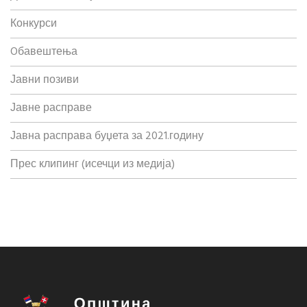
Конкурси
Oбавештења
Јавни позиви
Јавне расправе
Јавна расправа буџета за 2021.годину
Прес клипинг (исечци из медија)