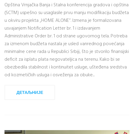
Opština Vrnjačka Banja i Stalna konferencija gradova i opština
(SCTM) uspešno su usaglasile prvu manju modifikaciju budžeta
u okviru projekta „HOME ALONE“. Izmena je formalizovana
usvajanjem Notification Letter br. 1 i izdavanjem
Administrative Order br. 1 od strane ugovornog tela. Potreba
za izmenom budžeta nastala je usled vanrednog povećanja
minimalne cene rada u Republici Srbiji, što je stvorilo finansijski
deficit za isplatu plata negovateljica na terenu. Kako bi se
obezbedila stabilnost i kontinuitet usluge, ušteđena sredstva
od kozmetičkih usluga i osveženja za obuke...
ДЕТАЉНИЈЕ