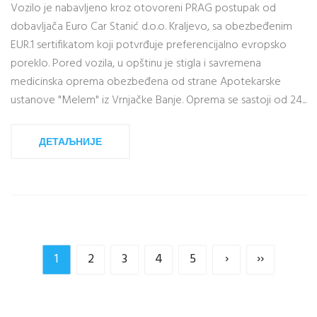
Vozilo je nabavljeno kroz otovoreni PRAG postupak od
dobavljača Euro Car Stanić d.o.o. Kraljevo, sa obezbeđenim
EUR.1 sertifikatom koji potvrđuje preferencijalno evropsko
poreklo. Pored vozila, u opštinu je stigla i savremena
medicinska oprema obezbeđena od strane Apotekarske
ustanove "Melem" iz Vrnjačke Banje. Oprema se sastoji od 24...
ДЕТАЉНИЈЕ
1
2
3
4
5
›
››