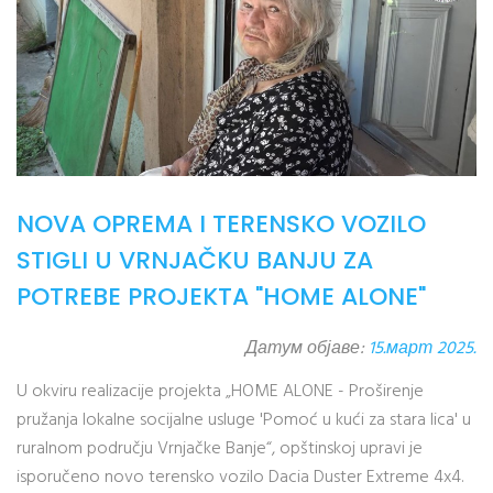
NOVA OPREMA I TERENSKO VOZILO
STIGLI U VRNJAČKU BANJU ZA
POTREBE PROJEKTA "HOME ALONE"
Датум објаве:
15.март 2025.
U okviru realizacije projekta „HOME ALONE - Proširenje
pružanja lokalne socijalne usluge 'Pomoć u kući za stara lica' u
ruralnom području Vrnjačke Banje“, opštinskoj upravi je
isporučeno novo terensko vozilo Dacia Duster Extreme 4x4.