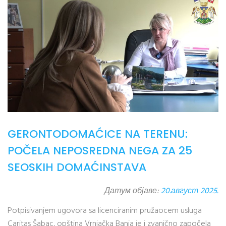
GERONTODOMAĆICE NA TERENU:
POČELA NEPOSREDNA NEGA ZA 25
SEOSKIH DOMAĆINSTAVA
Датум објаве:
20.август 2025.
Potpisivanjem ugovora sa licenciranim pružaocem usluga
Caritas Šabac, opština Vrnjačka Banja je i zvanično započela