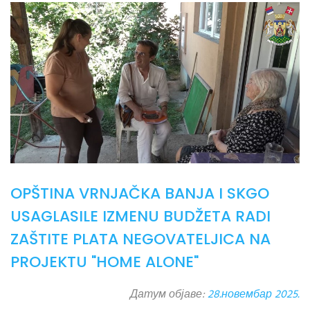
OPŠTINA VRNJAČKA BANJA I SKGO
USAGLASILE IZMENU BUDŽETA RADI
ZAŠTITE PLATA NEGOVATELJICA NA
PROJEKTU "HOME ALONE"
Датум објаве:
28.новембар 2025.