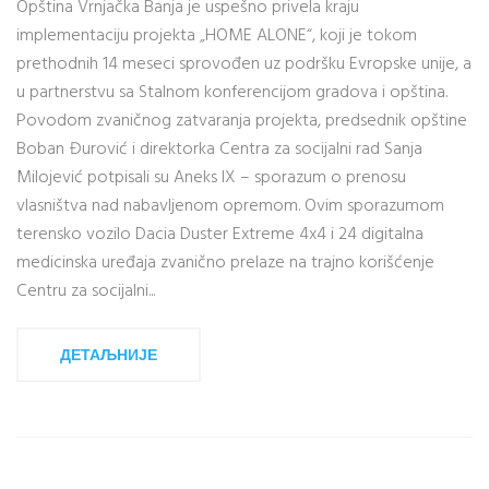
Opština Vrnjačka Banja je uspešno privela kraju
implementaciju projekta „HOME ALONE“, koji je tokom
prethodnih 14 meseci sprovođen uz podršku Evropske unije, a
u partnerstvu sa Stalnom konferencijom gradova i opština.
Povodom zvaničnog zatvaranja projekta, predsednik opštine
Boban Đurović i direktorka Centra za socijalni rad Sanja
Milojević potpisali su Aneks IX – sporazum o prenosu
vlasništva nad nabavljenom opremom. Ovim sporazumom
terensko vozilo Dacia Duster Extreme 4x4 i 24 digitalna
medicinska uređaja zvanično prelaze na trajno korišćenje
Centru za socijalni...
ДЕТАЉНИЈЕ