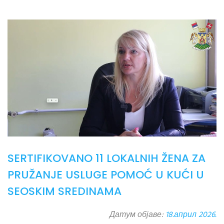
SERTIFIKOVANO 11 LOKALNIH ŽENA ZA
PRUŽANJE USLUGE POMOĆ U KUĆI U
SEOSKIM SREDINAMA
Датум објаве:
18.април 2026.