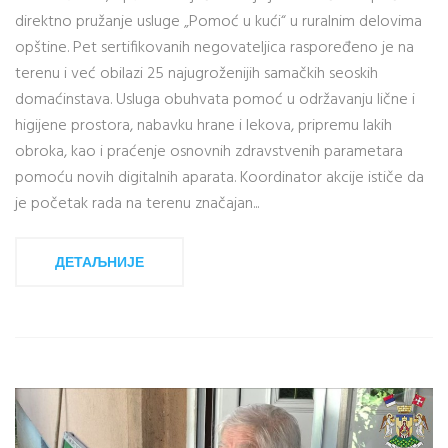
direktno pružanje usluge „Pomoć u kući“ u ruralnim delovima
opštine. Pet sertifikovanih negovateljica raspoređeno je na
terenu i već obilazi 25 najugroženijih samačkih seoskih
domaćinstava. Usluga obuhvata pomoć u održavanju lične i
higijene prostora, nabavku hrane i lekova, pripremu lakih
obroka, kao i praćenje osnovnih zdravstvenih parametara
pomoću novih digitalnih aparata. Koordinator akcije ističe da
je početak rada na terenu značajan...
ДЕТАЉНИЈЕ