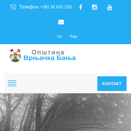
Телефон: +381 36 601 200
lat
ћир
КОНТАКТ