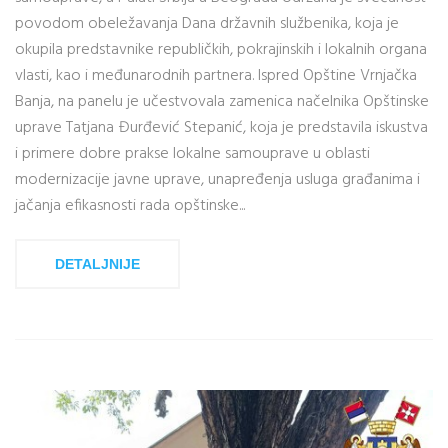
povodom obeležavanja Dana državnih službenika, koja je
okupila predstavnike republičkih, pokrajinskih i lokalnih organa
vlasti, kao i međunarodnih partnera. Ispred Opštine Vrnjačka
Banja, na panelu je učestvovala zamenica načelnika Opštinske
uprave Tatjana Đurđević Stepanić, koja je predstavila iskustva
i primere dobre prakse lokalne samouprave u oblasti
modernizacije javne uprave, unapređenja usluga građanima i
jačanja efikasnosti rada opštinske...
DETALJNIJE