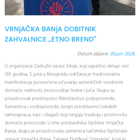
VRNjAČKA BANjA DOBITNIK
ZAHVALNICE „ETNO BREND"
Datum objave:
03.jun 2026.
U organizaciji Zadružni savez Srbije, koji uspešno deluje već
130 godina, 3. juna u Beogradu održana je tradicionalna
manifestacija posvećena očuvanju autentičnih vrednosti
domaće radinosti, proizvodnje hrane i pića. Skupu su
prisustvovali predstavnici Ministarstvo poljoprivrede,
šumarstva i vodoprivrede, brojni predstavnici lokalnih
samouprava, kao i izlagači koji neguju tradiciju i promovišu
domaće proizvode. U ime predsednika Opštine Vrnjačka
Banja, skupu je prisustvovala zamenica načelnika Opštinske
uprave Vrnjačka Banja, Tatjana Đurđević Stepanać, koja je...