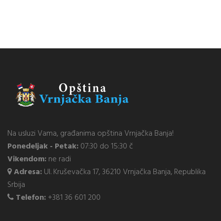
Na usluzi Vama, građanima opština Vrnjačka Banja!
Ponedeljak - Petak:
07:30 do 15:30 č
Vikendom:
ne radi
Adresa:
Ul. Kruševačka 17, 36210 Vrnjačka Banja, Republika
Srbija
Telefon:
+381 36 601 200