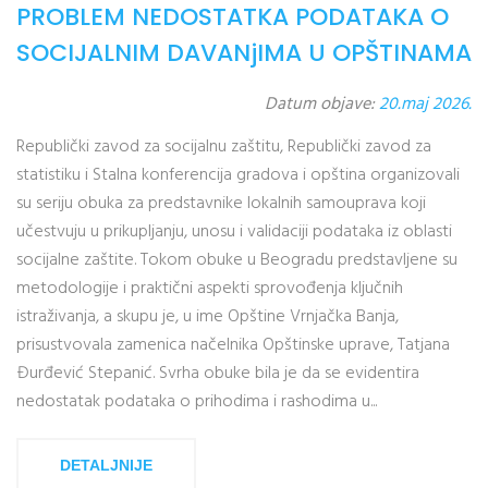
PROBLEM NEDOSTATKA PODATAKA O
SOCIJALNIM DAVANjIMA U OPŠTINAMA
Datum objave:
20.maj 2026.
Republički zavod za socijalnu zaštitu, Republički zavod za
statistiku i Stalna konferencija gradova i opština organizovali
su seriju obuka za predstavnike lokalnih samouprava koji
učestvuju u prikupljanju, unosu i validaciji podataka iz oblasti
socijalne zaštite. Tokom obuke u Beogradu predstavljene su
metodologije i praktični aspekti sprovođenja ključnih
istraživanja, a skupu je, u ime Opštine Vrnjačka Banja,
prisustvovala zamenica načelnika Opštinske uprave, Tatjana
Đurđević Stepanić. Svrha obuke bila je da se evidentira
nedostatak podataka o prihodima i rashodima u...
DETALJNIJE