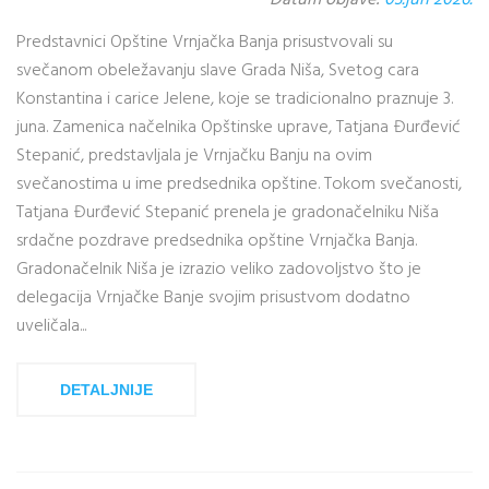
Datum objave:
03.jun 2026.
Predstavnici Opštine Vrnjačka Banja prisustvovali su
svečanom obeležavanju slave Grada Niša, Svetog cara
Konstantina i carice Jelene, koje se tradicionalno praznuje 3.
juna. Zamenica načelnika Opštinske uprave, Tatjana Đurđević
Stepanić, predstavljala je Vrnjačku Banju na ovim
svečanostima u ime predsednika opštine. Tokom svečanosti,
Tatjana Đurđević Stepanić prenela je gradonačelniku Niša
srdačne pozdrave predsednika opštine Vrnjačka Banja.
Gradonačelnik Niša je izrazio veliko zadovoljstvo što je
delegacija Vrnjačke Banje svojim prisustvom dodatno
uveličala...
DETALJNIJE