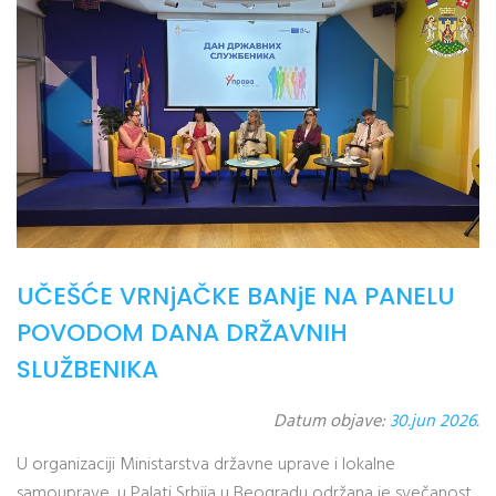
UČEŠĆE VRNjAČKE BANjE NA PANELU
POVODOM DANA DRŽAVNIH
SLUŽBENIKA
Datum objave:
30.jun 2026.
U organizaciji Ministarstva državne uprave i lokalne
samouprave, u Palati Srbija u Beogradu održana je svečanost