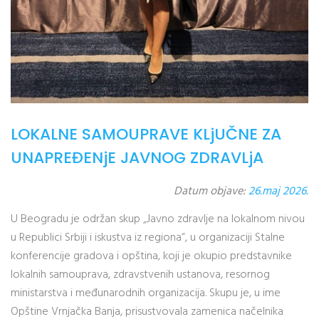
LOKALNE SAMOUPRAVE KLjUČNE ZA
UNAPREĐENjE JAVNOG ZDRAVLjA
Datum objave:
26.maj 2026.
U Beogradu je održan skup „Javno zdravlje na lokalnom nivou
u Republici Srbiji i iskustva iz regiona“, u organizaciji Stalne
konferencije gradova i opština, koji je okupio predstavnike
lokalnih samouprava, zdravstvenih ustanova, resornog
ministarstva i međunarodnih organizacija. Skupu je, u ime
Opštine Vrnjačka Banja, prisustvovala zamenica načelnika