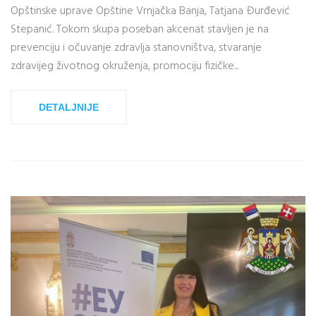
Opštinske uprave Opštine Vrnjačka Banja, Tatjana Đurđević
Stepanić. Tokom skupa poseban akcenat stavljen je na
prevenciju i očuvanje zdravlja stanovništva, stvaranje
zdravijeg životnog okruženja, promociju fizičke...
DETALJNIJE