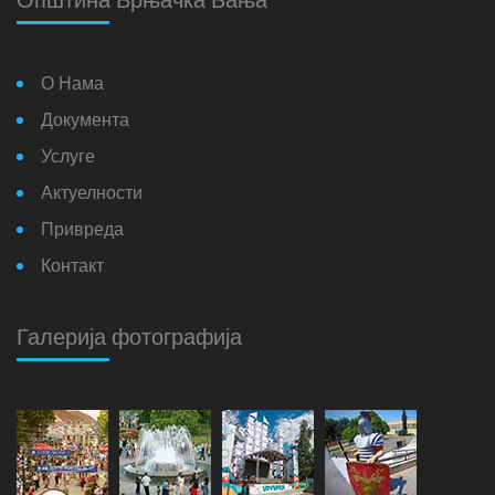
Општина Врњачка Бања
О Нама
Документа
Услуге
Актуелности
Привреда
Контакт
Галерија фотографија