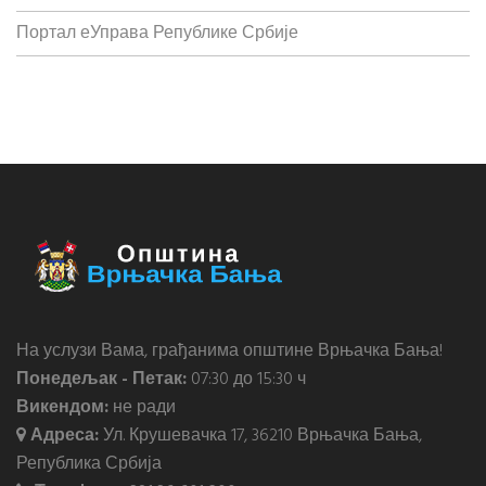
Портал еУправа Републике Србије
На услузи Вама, грађанима општине Врњачка Бања!
Понедељак - Петак:
07:30 до 15:30 ч
Викендом:
не ради
Адреса:
Ул. Крушевачка 17, 36210 Врњачка Бања,
Република Србија