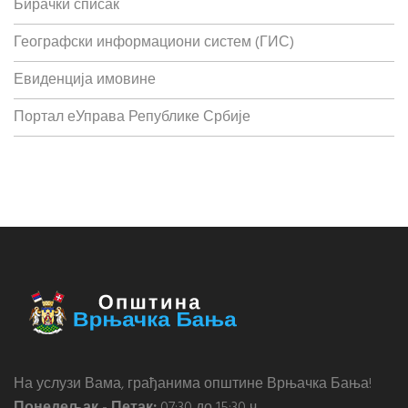
Бирачки списак
Географски информациони систем (ГИС)
Евиденција имовине
Портал еУправа Републике Србије
На услузи Вама, грађанима општине Врњачка Бања!