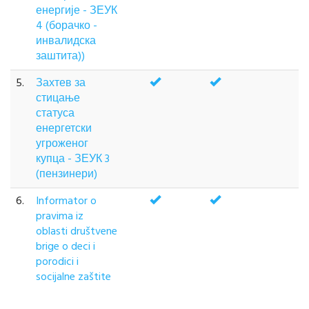
енергије - ЗЕУК
4 (борачко -
инвалидска
заштита))
5.
Захтев за
стицање
статуса
енергетски
угроженог
купца - ЗЕУК 3
(пензинери)
6.
Informator o
pravima iz
oblasti društvene
brige o deci i
porodici i
socijalne zaštite