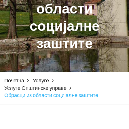
области
социјалне
заштите
Почетна
Услуге
Услуге Општинске управе
Обрасци из области социјалне заштите