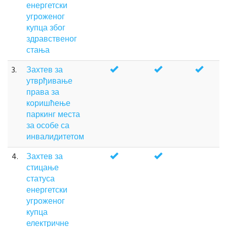
енергетски
угроженог
купца због
здравственог
стања
3.
Захтев за
утврђивање
права за
коришћење
паркинг места
за особе са
инвалидитетом
4.
Захтев за
стицање
статуса
енергетски
угроженог
купца
електричне