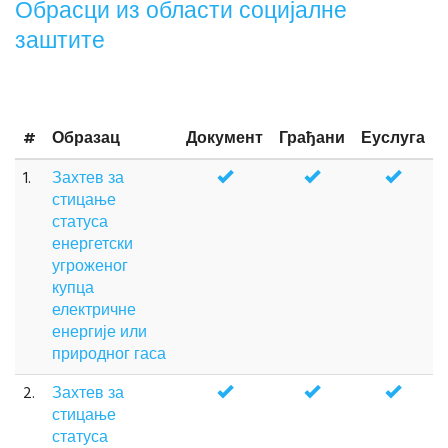
Обрасци из области социјалне
заштите
#
Образац
Документ
Грађани
Еуслуга
1.
Захтев за
стицање
статуса
енергетски
угроженог
купца
електричне
енергије или
природног гаса
2.
Захтев за
стицање
статуса