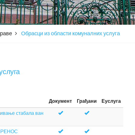
праве
Обрасци из области комуналних услуга
услуга
Документ
Грађани
Еуслуга
зивање стабала ван
ПРЕНОС