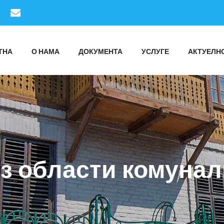
ТНА
О НАМА
ДОКУМЕНТА
УСЛУГЕ
АКТУЕЛН
з области комунал