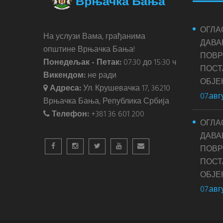
ОГЛА
На услузи Вама, грађанима
ДАВА
општине Врњачка Бања!
ПОВР
Понедељак - Петак:
07:30 до 15:30 ч
ПОС
Викендом:
не ради
ОБЈЕ
Адреса:
Ул. Крушевачка 17, 36210
07.авг
Врњачка Бања, Република Србија
Телефон:
+381 36 601 200
ОГЛА
ДАВА
ПОВР
ПОС
ОБЈЕ
07.авг