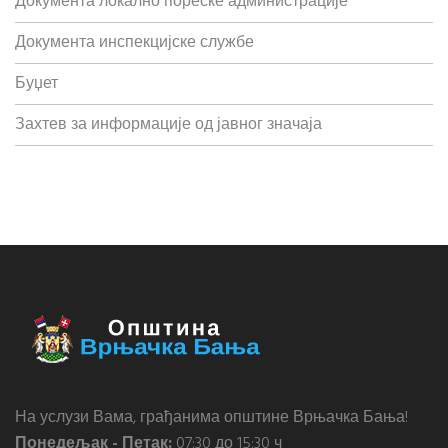
Документа локално пореске администрације
Документа инспекцијске службе
Буџет
Захтев за информације од јавног значаја
На услузи Вама, грађанима општине Врњачка Бања!
Понедељак - Петак:
07:30 до 15:30 ч