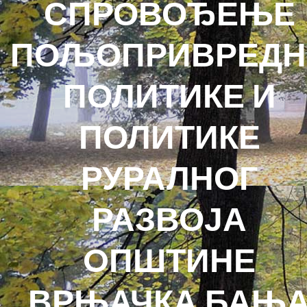
СПРОВОЂЕЊЕ
ПОЉОПРИВРЕДН
ПОЛИТИКЕ И
ПОЛИТИКЕ
РУРАЛНОГ
РАЗВОЈА
OПШТИНЕ
ВРЊАЧКА БАЊ