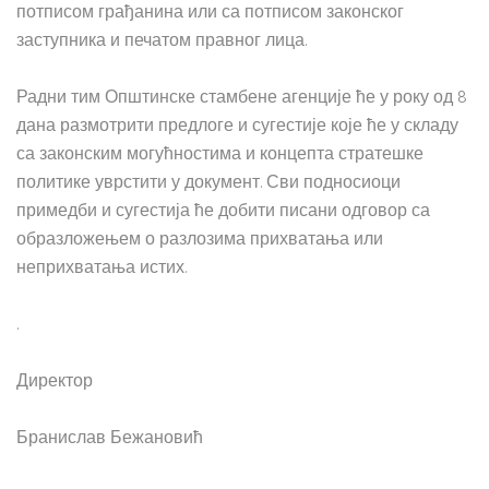
потписом грађанина или са потписом законског
заступника и печатом правног лица.
Радни тим Општинске стамбене агенције ће у року од 8
дана размотрити предлоге и сугестије које ће у складу
са законским могућностима и концепта стратешке
политике уврстити у документ. Сви подносиоци
примедби и сугестија ће добити писани одговор са
образложењем о разлозима прихватања или
неприхватања истих.
.
Директор
Бранислав Бежановић