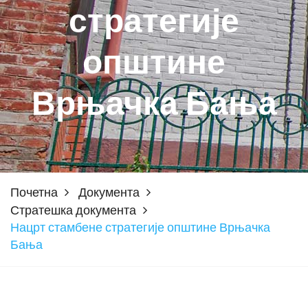
стратегије
општине
Врњачка Бања
Почетна
Документа
Стратешка документа
Нацрт стамбене стратегије општине Врњачка
Бања