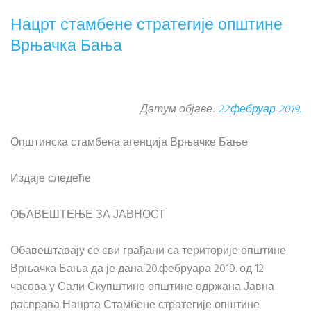
Нацрт стамбене стратегије општине
Врњачка Бања
Датум објаве:
22.фебруар 2019.
Општинска стамбена агенција Врњачке Бање
Издаје следеће
ОБАВЕШТЕЊЕ ЗА ЈАВНОСТ
Обавештавају се сви грађани са територије општине
Врњачка Бања да је дана 20.фебруара 2019. од 12
часова у Сали Скупштине општине одржана Јавна
расправа Нацрта Стамбене стратегије општине