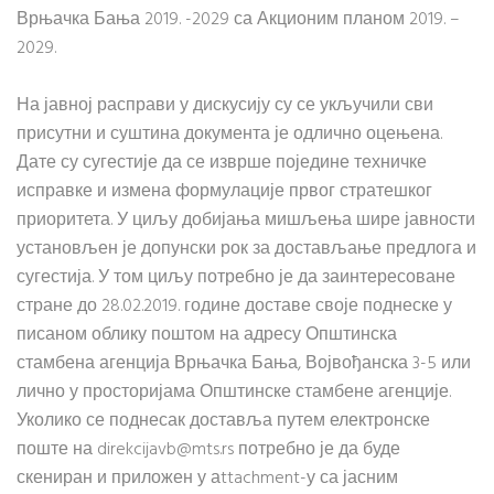
Врњачка Бања 2019. -2029 са Акционим планом 2019. –
2029.
На јавној расправи у дискусију су се укључили сви
присутни и суштина документа је одлично оцењена.
Дате су сугестије да се изврше поједине техничке
исправке и измена формулације првог стратешког
приоритета. У циљу добијања мишљења шире јавности
установљен је допунски рок за достављање предлога и
сугестија. У том циљу потребно је да заинтересоване
стране до 28.02.2019. године доставе своје поднеске у
писаном облику поштом на адресу Општинска
стамбена агенција Врњачка Бања, Војвођанска 3-5 или
лично у просторијама Општинске стамбене агенције.
Уколико се поднесак доставља путем електронске
поште на direkcijavb@mts.rs потребно је да буде
скениран и приложен у аttachment-у са јасним