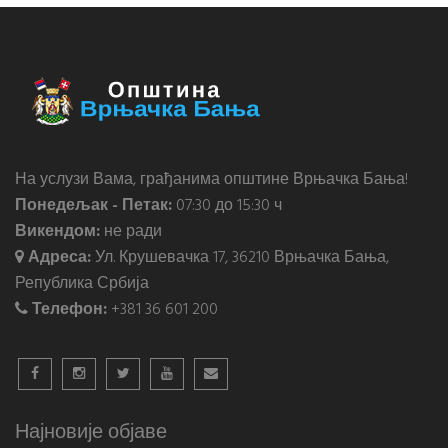
На услузи Вама, грађанима општине Врњачка Бања!
Понедељак - Петак:
07:30 до 15:30 ч
Викендом:
не ради
Адреса:
Ул. Крушевачка 17, 36210 Врњачка Бања,
Република Србија
Телефон:
+381 36 601 200
Најновије објаве