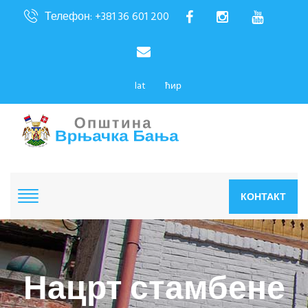
Телефон: +381 36 601 200
lat
ћир
КОНТАКТ
Нацрт стамбене